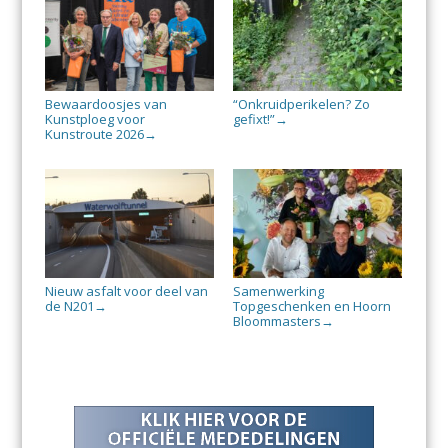
Bewaardoosjes van
“Onkruidperikelen? Zo
Kunstploeg voor
gefixt!”
→
Kunstroute 2026
→
Nieuw asfalt voor deel van
Samenwerking
de N201
Topgeschenken en Hoorn
→
Bloommasters
→