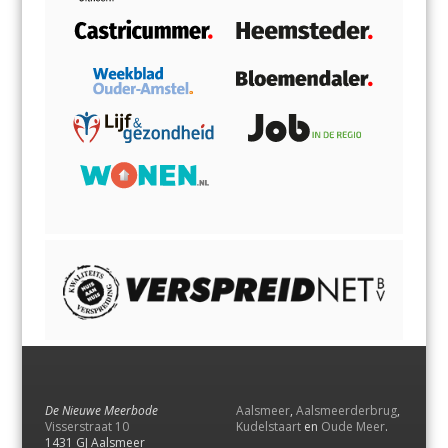
De Nieuwe Meerbode
Aalsmeer
,
Aalsmeerderbrug
,
Visserstraat 10
Kudelstaart
en
Oude Meer
.
1431 GJ Aalsmeer