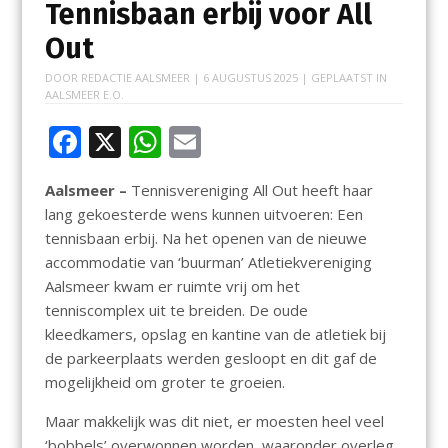
Tennisbaan erbij voor All
Out
DOOR
REDACTIE AALSMEER
|
6 AUGUSTUS 2025
| GEPLAATST IN
AALSMEER E.O.
F
X
W
E
ac
h
m
Aalsmeer –
Tennisvereniging All Out heeft haar
e
at
ai
lang gekoesterde wens kunnen uitvoeren: Een
b
s
l
tennisbaan erbij. Na het openen van de nieuwe
o
A
accommodatie van ‘buurman’ Atletiekvereniging
Aalsmeer kwam er ruimte vrij om het
o
p
tenniscomplex uit te breiden. De oude
k
p
kleedkamers, opslag en kantine van de atletiek bij
de parkeerplaats werden gesloopt en dit gaf de
mogelijkheid om groter te groeien.
Maar makkelijk was dit niet, er moesten heel veel
‘bobbels’ overwonnen worden, waaronder overleg