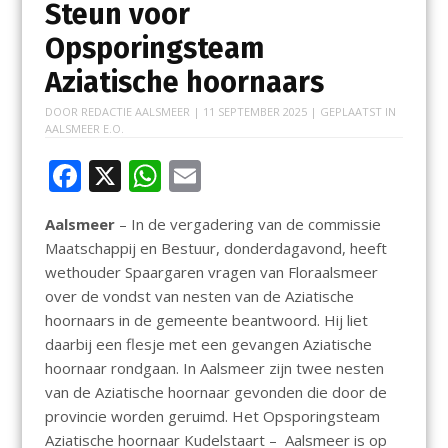
Steun voor
Opsporingsteam
Aziatische hoornaars
DOOR
REDACTIE AALSMEER
|
11 SEPTEMBER 2025
| GEPLAATST IN
AALSMEER E.O.
F
X
W
E
ac
h
m
Aalsmeer
– In de vergadering van de commissie
e
at
ai
Maatschappij en Bestuur, donderdagavond, heeft
b
s
l
wethouder Spaargaren vragen van Floraalsmeer
o
A
over de vondst van nesten van de Aziatische
hoornaars in de gemeente beantwoord. Hij liet
o
p
daarbij een flesje met een gevangen Aziatische
k
p
hoornaar rondgaan. In Aalsmeer zijn twee nesten
van de Aziatische hoornaar gevonden die door de
provincie worden geruimd. Het Opsporingsteam
Aziatische hoornaar Kudelstaart – Aalsmeer is op