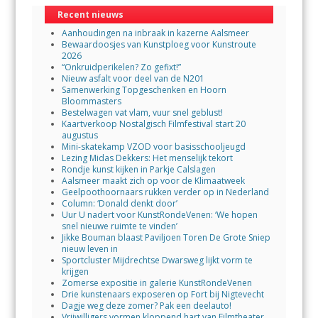
Recent nieuws
Aanhoudingen na inbraak in kazerne Aalsmeer
Bewaardoosjes van Kunstploeg voor Kunstroute
2026
“Onkruidperikelen? Zo gefixt!”
Nieuw asfalt voor deel van de N201
Samenwerking Topgeschenken en Hoorn
Bloommasters
Bestelwagen vat vlam, vuur snel geblust!
Kaartverkoop Nostalgisch Filmfestival start 20
augustus
Mini-skatekamp VZOD voor basisschooljeugd
Lezing Midas Dekkers: Het menselijk tekort
Rondje kunst kijken in Parkje Calslagen
Aalsmeer maakt zich op voor de Klimaatweek
Geelpoothoornaars rukken verder op in Nederland
Column: ‘Donald denkt door’
Uur U nadert voor KunstRondeVenen: ‘We hopen
snel nieuwe ruimte te vinden’
Jikke Bouman blaast Paviljoen Toren De Grote Sniep
nieuw leven in
Sportcluster Mijdrechtse Dwarsweg lijkt vorm te
krijgen
Zomerse expositie in galerie KunstRondeVenen
Drie kunstenaars exposeren op Fort bij Nigtevecht
Dagje weg deze zomer? Pak een deelauto!
Vrijwilligers vormen kloppend hart van Filmtheater