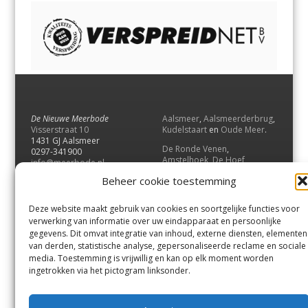
De Nieuwe Meerbode
Aalsmeer
,
Aalsmeerderbrug
,
Visserstraat 10
Kudelstaart
en
Oude Meer
.
1431 GJ Aalsmeer
De Ronde Venen
,
0297-341900
Amstelhoek
,
De Hoef
,
info@meerbode.nl
Mijdrecht
,
Wilnis
,
Vinkeveen
,
Beheer cookie toestemming
Vrouwenakker
,
Waverveen
,
Abcoude
en
Baambrugge
.
Deze website maakt gebruik van cookies en soortgelijke functies voor
Uithoorn
en
De Kwakel
.
verwerking van informatie over uw eindapparaat en persoonlijke
gegevens. Dit omvat integratie van inhoud, externe diensten, elementen
van derden, statistische analyse, gepersonaliseerde reclame en sociale
Contact
media. Toestemming is vrijwillig en kan op elk moment worden
Andere uitgaven
ingetrokken via het pictogram linksonder.
Bezorgklacht
Ophaalpunten
Vacatures
Voorwaarden