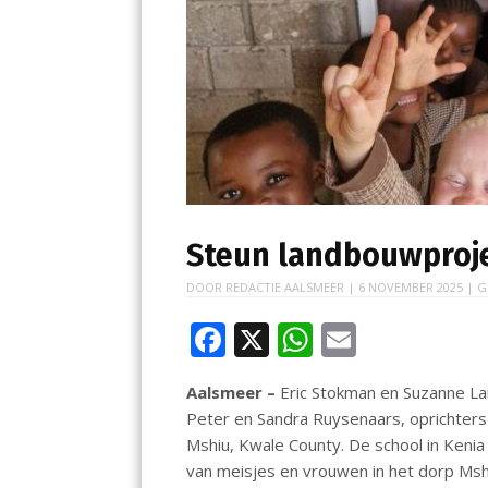
Steun landbouwproje
DOOR
REDACTIE AALSMEER
|
6 NOVEMBER 2025
| G
F
X
W
E
ac
h
m
Aalsmeer –
Eric Stokman en Suzanne La
e
at
ai
Peter en Sandra Ruysenaars, oprichters 
b
s
l
Mshiu, Kwale County. De school in Kenia
o
A
van meisjes en vrouwen in het dorp Msh