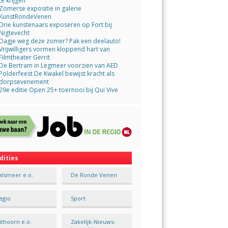
te krijgen
Zomerse expositie in galerie
KunstRondeVenen
Drie kunstenaars exposeren op Fort bij
Nigtevecht
Dagje weg deze zomer? Pak een deelauto!
Vrijwilligers vormen kloppend hart van
Filmtheater Gerrit
De Bertram in Legmeer voorzien van AED
Polderfeest De Kwakel bewijst kracht als
dorpsevenement
29e editie Open 25+ toernooi bij Qui Vive
dities
alsmeer e.o.
De Ronde Venen
egio
Sport
ithoorn e.o.
Zakelijk-Nieuws-