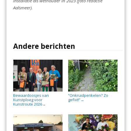
installatie als wethouder in 2023 (foto redactie
Aalsmeer).
Andere berichten
Bewaardoosjes van
“Onkruidperikelen? Zo
Kunstploeg voor
gefixt!”
→
Kunstroute 2026
→