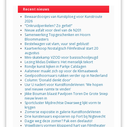
Recent nieuws
Bewaardoosjes van Kunstploeg voor Kunstroute
2026
“Onkruidperikelen? Zo gefixt!”
Nieuw asfalt voor deel van de N201
Samenwerking Topgeschenken en Hoorn
Bloommasters
Bestelwagen vat vlam, vuur snel geblust!
Kaartverkoop Nostalgisch Filmfestival start 20
augustus
Mini-skatekamp VZOD voor basisschooljeugd
Lezing Midas Dekkers: Het menselijk tekort
Rondje kunst kijken in Parkje Calslagen
Aalsmeer maakt zich op voor de Klimaatweek
Geelpoothoornaars rukken verder op in Nederland
Column: ‘Donald denkt door’
Uur U nadert voor KunstRondeVenen: ‘We hopen
snel nieuwe ruimte te vinden’
Jikke Bouman blaast Paviljoen Toren De Grote Sniep
nieuw leven in
Sportcluster Mijdrechtse Dwarsweg lijkt vorm te
krijgen
Zomerse expositie in galerie KunstRondeVenen
Drie kunstenaars exposeren op Fort bij Nigtevecht
Dagje weg deze zomer? Pak een deelauto!
Vrijwilligers vormen kloppend hart van Filmtheater