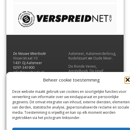
De Nieuwe Meerbode
Aalsmeer
,
Aalsmeerderbrug
,
Visserstraat 10
Kudelstaart
en
Oude Meer
.
1431 GJ Aalsmeer
De Ronde Venen
,
0297-341900
Amstelhoek
,
De Hoef
,
info@meerbode.nl
Mijdrecht
,
Wilnis
,
Vinkeveen
,
Beheer cookie toestemming
Vrouwenakker
,
Waverveen
,
Abcoude
en
Baambrugge
.
Deze website maakt gebruik van cookies en soortgelijke functies voor
Uithoorn
en
De Kwakel
.
verwerking van informatie over uw eindapparaat en persoonlijke
gegevens. Dit omvat integratie van inhoud, externe diensten, elementen
van derden, statistische analyse, gepersonaliseerde reclame en sociale
Contact
media. Toestemming is vrijwillig en kan op elk moment worden
Andere uitgaven
ingetrokken via het pictogram linksonder.
Bezorgklacht
Ophaalpunten
Vacatures