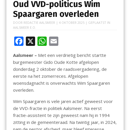
Oud VVD-politicus Wim
Spaargaren overleden
DOOR
REDACTIE AALSMEER
|
4 OKTOBER 2025
| GEPLAATST IN
AALSMEER E.O.
F
X
W
E
ac
h
m
Aalsmeer –
Met een verdrietig bericht startte
e
at
ai
burgemeester Gido Oude Kotte afgelopen
b
s
l
donderdag 2 oktober de raadsvergadering, de
o
A
eerste na het zomerreces. Afgelopen
woensdagnacht is onverwachts Wim Spaargaren
o
p
overleden.
k
p
Wim Spaargaren is vele jaren actief geweest voor
de VVD-fractie in politiek Aalsmeer. Na eerst
fractie-assistent te zijn geweest nam hij in 1994
zitting in de gemeenteraad. Na twintig jaar, in 2024,
nam de nestor afscheid, maar bleef interesse