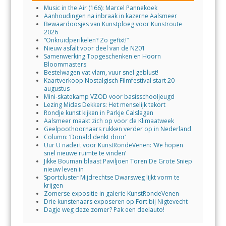
Music in the Air (166): Marcel Pannekoek
Aanhoudingen na inbraak in kazerne Aalsmeer
Bewaardoosjes van Kunstploeg voor Kunstroute
2026
“Onkruidperikelen? Zo gefixt!”
Nieuw asfalt voor deel van de N201
Samenwerking Topgeschenken en Hoorn
Bloommasters
Bestelwagen vat vlam, vuur snel geblust!
Kaartverkoop Nostalgisch Filmfestival start 20
augustus
Mini-skatekamp VZOD voor basisschooljeugd
Lezing Midas Dekkers: Het menselijk tekort
Rondje kunst kijken in Parkje Calslagen
Aalsmeer maakt zich op voor de Klimaatweek
Geelpoothoornaars rukken verder op in Nederland
Column: ‘Donald denkt door’
Uur U nadert voor KunstRondeVenen: ‘We hopen
snel nieuwe ruimte te vinden’
Jikke Bouman blaast Paviljoen Toren De Grote Sniep
nieuw leven in
Sportcluster Mijdrechtse Dwarsweg lijkt vorm te
krijgen
Zomerse expositie in galerie KunstRondeVenen
Drie kunstenaars exposeren op Fort bij Nigtevecht
Dagje weg deze zomer? Pak een deelauto!