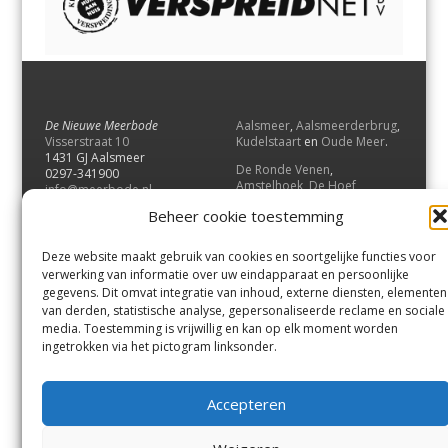
De Nieuwe Meerbode
Aalsmeer
,
Aalsmeerderbrug
,
Visserstraat 10
Kudelstaart
en
Oude Meer
.
1431 GJ Aalsmeer
De Ronde Venen
,
0297-341900
Amstelhoek
,
De Hoef
,
info@meerbode.nl
Mijdrecht
,
Wilnis
,
Vinkeveen
,
Beheer cookie toestemming
Vrouwenakker
,
Waverveen
,
Abcoude
en
Baambrugge
.
Deze website maakt gebruik van cookies en soortgelijke functies voor
Uithoorn
en
De Kwakel
.
verwerking van informatie over uw eindapparaat en persoonlijke
gegevens. Dit omvat integratie van inhoud, externe diensten, elementen
van derden, statistische analyse, gepersonaliseerde reclame en sociale
Contact
media. Toestemming is vrijwillig en kan op elk moment worden
Andere uitgaven
ingetrokken via het pictogram linksonder.
Bezorgklacht
Ophaalpunten
Vacatures
Voorwaarden
Accepteren
Privacyverklaring