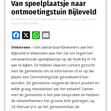
Van speelplaatsje naar
ontmoetingstuin Bijleveld
DOOR
REDACTIE DE RONDE VENEN
|
4 MAART 2019
| GEPLAATST
IN
DE RONDE VENEN
F
X
W
E
ac
h
m
Vinkeveen –
Een aantal buurtbewoners aan het
e
at
ai
Bijleveld in Vinkeveen was het zat om tegen het
b
s
l
verwaarloosde speelplaatsje op de hoek bij nr.18
o
A
aan te kijken. Ze hebben daarom contact gezocht
met de gemeente om te informeren of er op die
o
p
plaats een Ontmoetingstuin gerealiseerd kon
k
p
worden. De gemeente reageerde direct positief en
wilde graag meewerken aan het initiatief. Samen
met de gemeente is het plan besproken en hebben
de initiatiefnemers het groene licht gekregen, op
20 februari jl is op het gemeentehuis de