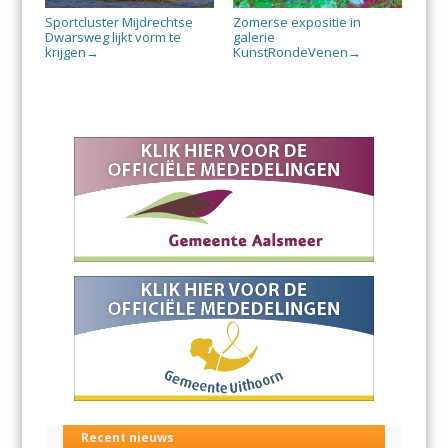
Sportcluster Mijdrechtse
Zomerse expositie in
Dwarsweg lijkt vorm te
galerie
krijgen
KunstRondeVenen
→
→
Recent nieuws