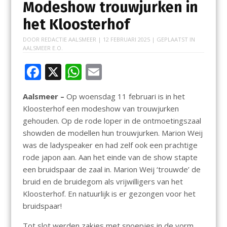
Modeshow trouwjurken in
het Kloosterhof
DOOR
REDACTIE AALSMEER
|
12 FEBRUARI 2025
| GEPLAATST IN
AALSMEER E.O.
F
X
W
E
ac
h
m
Aalsmeer –
Op woensdag 11 februari is in het
e
at
ai
Kloosterhof een modeshow van trouwjurken
b
s
l
gehouden. Op de rode loper in de ontmoetingszaal
o
A
showden de modellen hun trouwjurken. Marion Weij
was de ladyspeaker en had zelf ook een prachtige
o
p
rode japon aan. Aan het einde van de show stapte
k
p
een bruidspaar de zaal in. Marion Weij ‘trouwde’ de
bruid en de bruidegom als vrijwilligers van het
Kloosterhof. En natuurlijk is er gezongen voor het
bruidspaar!
Tot slot werden zakjes met snoepjes in de vorm