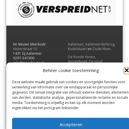
De Nieuwe Meerbode
Aalsmeer
,
Aalsmeerderbrug
,
Visserstraat 10
Kudelstaart
en
Oude Meer
.
1431 GJ Aalsmeer
De Ronde Venen
,
0297-341900
Amstelhoek
,
De Hoef
,
info@meerbode.nl
Mijdrecht
,
Wilnis
,
Vinkeveen
,
Beheer cookie toestemming
Vrouwenakker
,
Waverveen
,
Abcoude
en
Baambrugge
.
Deze website maakt gebruik van cookies en soortgelijke functies voor
Uithoorn
en
De Kwakel
.
verwerking van informatie over uw eindapparaat en persoonlijke
gegevens. Dit omvat integratie van inhoud, externe diensten, elementen
van derden, statistische analyse, gepersonaliseerde reclame en sociale
Contact
media. Toestemming is vrijwillig en kan op elk moment worden
Andere uitgaven
ingetrokken via het pictogram linksonder.
Bezorgklacht
Ophaalpunten
Vacatures
Voorwaarden
Accepteren
Privacyverklaring