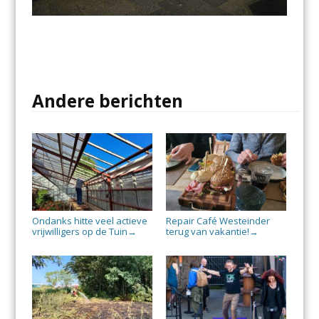
Andere berichten
Ondanks hitte veel actieve
Repair Café Westeinder
vrijwilligers op de Tuin
terug van vakantie!
→
→