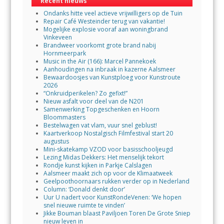
Recent nieuws
Ondanks hitte veel actieve vrijwilligers op de Tuin
Repair Café Westeinder terug van vakantie!
Mogelijke explosie vooraf aan woningbrand
Vinkeveen
Brandweer voorkomt grote brand nabij
Hornmeerpark
Music in the Air (166): Marcel Pannekoek
Aanhoudingen na inbraak in kazerne Aalsmeer
Bewaardoosjes van Kunstploeg voor Kunstroute
2026
“Onkruidperikelen? Zo gefixt!”
Nieuw asfalt voor deel van de N201
Samenwerking Topgeschenken en Hoorn
Bloommasters
Bestelwagen vat vlam, vuur snel geblust!
Kaartverkoop Nostalgisch Filmfestival start 20
augustus
Mini-skatekamp VZOD voor basisschooljeugd
Lezing Midas Dekkers: Het menselijk tekort
Rondje kunst kijken in Parkje Calslagen
Aalsmeer maakt zich op voor de Klimaatweek
Geelpoothoornaars rukken verder op in Nederland
Column: ‘Donald denkt door’
Uur U nadert voor KunstRondeVenen: ‘We hopen
snel nieuwe ruimte te vinden’
Jikke Bouman blaast Paviljoen Toren De Grote Sniep
nieuw leven in