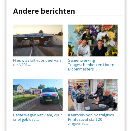
Andere berichten
Nieuw asfalt voor deel van
Samenwerking
de N201
Topgeschenken en Hoorn
→
Bloommasters
→
Bestelwagen vat vlam, vuur
Kaartverkoop Nostalgisch
snel geblust!
Filmfestival start 20
→
augustus
→