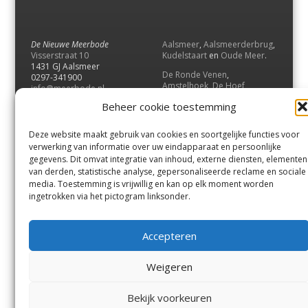
De Nieuwe Meerbode
Aalsmeer
,
Aalsmeerderbrug
,
Visserstraat 10
Kudelstaart
en
Oude Meer
.
1431 GJ Aalsmeer
De Ronde Venen
,
0297-341900
Amstelhoek
,
De Hoef
,
info@meerbode.nl
Mijdrecht
,
Wilnis
,
Vinkeveen
,
Beheer cookie toestemming
Vrouwenakker
,
Waverveen
,
Abcoude
en
Baambrugge
.
Deze website maakt gebruik van cookies en soortgelijke functies voor
Uithoorn
en
De Kwakel
.
verwerking van informatie over uw eindapparaat en persoonlijke
gegevens. Dit omvat integratie van inhoud, externe diensten, elementen
van derden, statistische analyse, gepersonaliseerde reclame en sociale
Contact
media. Toestemming is vrijwillig en kan op elk moment worden
Andere uitgaven
ingetrokken via het pictogram linksonder.
Bezorgklacht
Ophaalpunten
Vacatures
Voorwaarden
Accepteren
Privacyverklaring
Weigeren
© GOUW Uitgevers B.V.
Bekijk voorkeuren
Menu
Aalsmeer
De Ronde Venen
Uithoorn