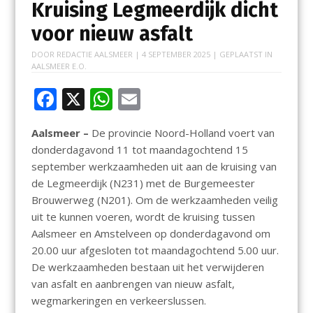
Kruising Legmeerdijk dicht
voor nieuw asfalt
DOOR
REDACTIE AALSMEER
|
4 SEPTEMBER 2025
| GEPLAATST IN
AALSMEER E.O.
F
X
W
E
ac
h
m
Aalsmeer –
De provincie Noord-Holland voert van
e
at
ai
donderdagavond 11 tot maandagochtend 15
b
s
l
september werkzaamheden uit aan de kruising van
o
A
de Legmeerdijk (N231) met de Burgemeester
Brouwerweg (N201). Om de werkzaamheden veilig
o
p
uit te kunnen voeren, wordt de kruising tussen
k
p
Aalsmeer en Amstelveen op donderdagavond om
20.00 uur afgesloten tot maandagochtend 5.00 uur.
De werkzaamheden bestaan uit het verwijderen
van asfalt en aanbrengen van nieuw asfalt,
wegmarkeringen en verkeerslussen.