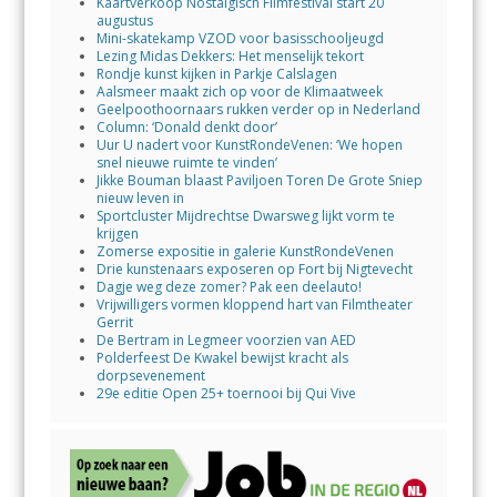
Kaartverkoop Nostalgisch Filmfestival start 20
augustus
Mini-skatekamp VZOD voor basisschooljeugd
Lezing Midas Dekkers: Het menselijk tekort
Rondje kunst kijken in Parkje Calslagen
Aalsmeer maakt zich op voor de Klimaatweek
Geelpoothoornaars rukken verder op in Nederland
Column: ‘Donald denkt door’
Uur U nadert voor KunstRondeVenen: ‘We hopen
snel nieuwe ruimte te vinden’
Jikke Bouman blaast Paviljoen Toren De Grote Sniep
nieuw leven in
Sportcluster Mijdrechtse Dwarsweg lijkt vorm te
krijgen
Zomerse expositie in galerie KunstRondeVenen
Drie kunstenaars exposeren op Fort bij Nigtevecht
Dagje weg deze zomer? Pak een deelauto!
Vrijwilligers vormen kloppend hart van Filmtheater
Gerrit
De Bertram in Legmeer voorzien van AED
Polderfeest De Kwakel bewijst kracht als
dorpsevenement
29e editie Open 25+ toernooi bij Qui Vive