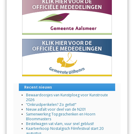
o
p
k
p
Recent nieuws
Bewaardoosjes van Kunstploeg voor Kunstroute
2026
“Onkruidperikelen? Zo gefixt!”
Nieuw asfalt voor deel van de N201
Samenwerking Topgeschenken en Hoorn
Bloommasters
Bestelwagen vat vlam, vuur snel geblust!
Kaartverkoop Nostalgisch Filmfestival start 20
augustus