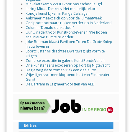
Mini-skatekamp VZOD voor basisschooljeugd
Lezing Midas Dekkers: Het menselijk tekort
Rondje kunst kijken in Parkje Calslagen
Aalsmeer maakt zich op voor de Klimaatweek
Geelpoothoornaars rukken verder op in Nederland
Column: ‘Donald denkt door’
Uur U nadert voor KunstRondeVenen: ‘We hopen
snel nieuwe ruimte te vinden’
Jikke Bouman blaast Paviljoen Toren De Grote Sniep
nieuw leven in
Sportcluster Mijdrechtse Dwarsweg lijkt vorm te
krijgen
Zomerse expositie in galerie KunstRondeVenen
Drie kunstenaars exposeren op Fort bij Nigtevecht
Dagje weg deze zomer? Pak een deelauto!
Vrijwilligers vormen kloppend hart van Filmtheater
Gerrit
De Bertram in Legmeer voorzien van AED
Edities