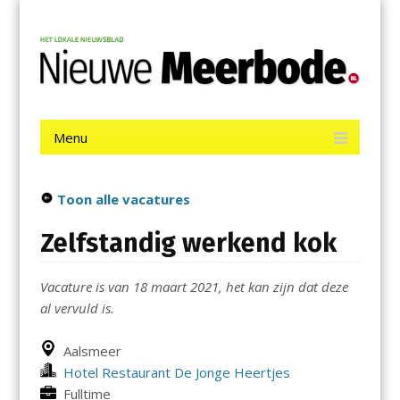
Menu
Skip
Nieuwe Meerbode
to
content
Het laatste nieuws uit Aalsmeer, De Ronde Venen, Mijdrecht,
Uithoorn en De Kwakel.
Menu
Skip
to
content
Toon alle vacatures
Zelfstandig werkend kok
Vacature is van 18 maart 2021, het kan zijn dat deze
al vervuld is.
Aalsmeer
Hotel Restaurant De Jonge Heertjes
Fulltime