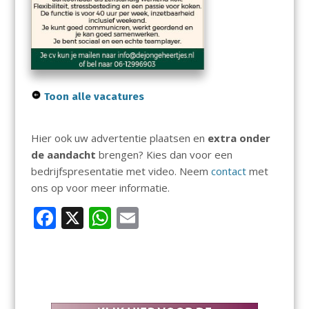
Toon alle vacatures
Hier ook uw advertentie plaatsen en
extra onder
de aandacht
brengen? Kies dan voor een
bedrijfspresentatie met video. Neem
contact
met
ons op voor meer informatie.
F
X
W
E
ac
h
m
e
at
ai
b
s
l
o
A