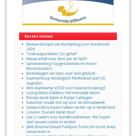
Recent nieuws
Bewaardoosjes van Kunstploeg voor Kunstroute
2026
“Onkruidperikelen? Zo gefixt!”
Nieuw asfalt voor deel van de N201
Samenwerking Topgeschenken en Hoorn
Bloommasters
Bestelwagen vat vlam, vuur snel geblust!
Kaartverkoop Nostalgisch Filmfestival start 20
augustus
Mini-skatekamp VZOD voor basisschooljeugd
Lezing Midas Dekkers: Het menselijk tekort
Rondje kunst kijken in Parkje Calslagen
Aalsmeer maakt zich op voor de Klimaatweek
Geelpoothoornaars rukken verder op in Nederland
Column: ‘Donald denkt door’
Uur U nadert voor KunstRondeVenen: ‘We hopen
snel nieuwe ruimte te vinden’
Jikke Bouman blaast Paviljoen Toren De Grote Sniep
nieuw leven in