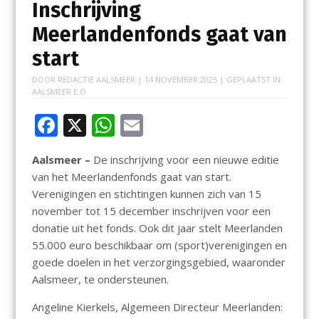
Inschrijving
Meerlandenfonds gaat van
start
DOOR
REDACTIE AALSMEER
|
14 NOVEMBER 2025
| GEPLAATST IN
AALSMEER E.O.
F
X
W
E
ac
h
m
Aalsmeer –
De inschrijving voor een nieuwe editie
e
at
ai
van het Meerlandenfonds gaat van start.
b
s
l
Verenigingen en stichtingen kunnen zich van 15
o
A
november tot 15 december inschrijven voor een
donatie uit het fonds. Ook dit jaar stelt Meerlanden
o
p
55.000 euro beschikbaar om (sport)verenigingen en
k
p
goede doelen in het verzorgingsgebied, waaronder
Aalsmeer, te ondersteunen.
Angeline Kierkels, Algemeen Directeur Meerlanden: