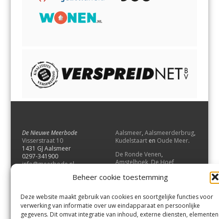
De Nieuwe Meerbode
Aalsmeer
,
Aalsmeerderbrug
,
Visserstraat 10
Kudelstaart
en
Oude Meer
.
1431 GJ Aalsmeer
De Ronde Venen
,
0297-341900
Amstelhoek
,
De Hoef
,
info@meerbode.nl
Mijdrecht
,
Wilnis
,
Vinkeveen
,
Beheer cookie toestemming
Vrouwenakker
,
Waverveen
,
Abcoude
en
Baambrugge
.
Deze website maakt gebruik van cookies en soortgelijke functies voor
Uithoorn
en
De Kwakel
.
verwerking van informatie over uw eindapparaat en persoonlijke
gegevens. Dit omvat integratie van inhoud, externe diensten, elementen