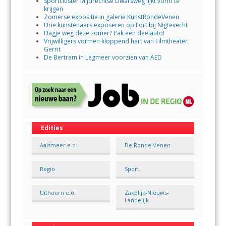
Sportcluster Mijdrechtse Dwarsweg lijkt vorm te
krijgen
Zomerse expositie in galerie KunstRondeVenen
Drie kunstenaars exposeren op Fort bij Nigtevecht
Dagje weg deze zomer? Pak een deelauto!
Vrijwilligers vormen kloppend hart van Filmtheater
Gerrit
De Bertram in Legmeer voorzien van AED
Edities
Aalsmeer e.o.
De Ronde Venen
Regio
Sport
Uithoorn e.o.
Zakelijk-Nieuws-
Landelijk