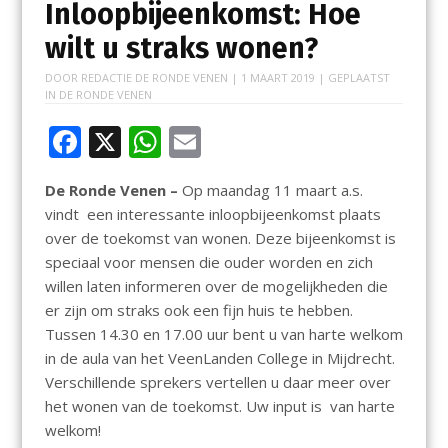
Inloopbijeenkomst: Hoe
wilt u straks wonen?
DOOR
REDACTIE DE RONDE VENEN
|
1 MAART 2019
| GEPLAATST
IN
DE RONDE VENEN
F
X
W
E
ac
h
m
De Ronde Venen –
Op maandag 11 maart a.s.
e
at
ai
vindt een interessante inloopbijeenkomst plaats
b
s
l
over de toekomst van wonen. Deze bijeenkomst is
o
A
speciaal voor mensen die ouder worden en zich
willen laten informeren over de mogelijkheden die
o
p
er zijn om straks ook een fijn huis te hebben.
k
p
Tussen 14.30 en 17.00 uur bent u van harte welkom
in de aula van het VeenLanden College in Mijdrecht.
Verschillende sprekers vertellen u daar meer over
het wonen van de toekomst. Uw input is van harte
welkom!