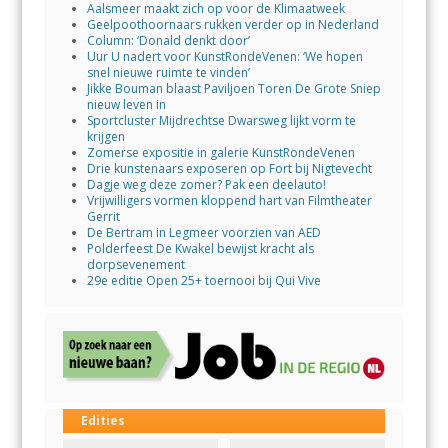
Aalsmeer maakt zich op voor de Klimaatweek
Geelpoothoornaars rukken verder op in Nederland
Column: ‘Donald denkt door’
Uur U nadert voor KunstRondeVenen: ‘We hopen
snel nieuwe ruimte te vinden’
Jikke Bouman blaast Paviljoen Toren De Grote Sniep
nieuw leven in
Sportcluster Mijdrechtse Dwarsweg lijkt vorm te
krijgen
Zomerse expositie in galerie KunstRondeVenen
Drie kunstenaars exposeren op Fort bij Nigtevecht
Dagje weg deze zomer? Pak een deelauto!
Vrijwilligers vormen kloppend hart van Filmtheater
Gerrit
De Bertram in Legmeer voorzien van AED
Polderfeest De Kwakel bewijst kracht als
dorpsevenement
29e editie Open 25+ toernooi bij Qui Vive
Edities