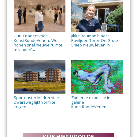
Uur U nadert voor
Jikke Bouman blaast
KunstRondeVenen: ‘We
Paviljoen Toren De Grote
hopen snel nieuwe ruimte
Sniep nieuw leven in
→
te vinden’
→
Sportcluster Mijdrechtse
Zomerse expositie in
Dwarsweg lijkt vorm te
galerie
krijgen
KunstRondeVenen
→
→