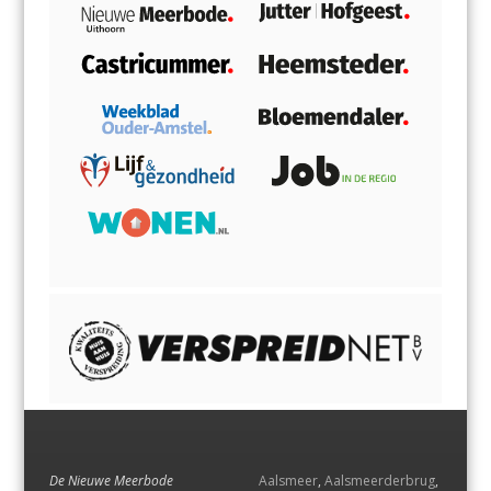
De Nieuwe Meerbode
Aalsmeer
,
Aalsmeerderbrug
,