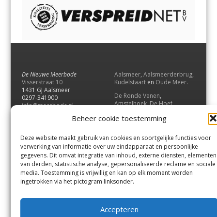
De Nieuwe Meerbode
Aalsmeer
,
Aalsmeerderbrug
,
Visserstraat 10
Kudelstaart
en
Oude Meer
.
1431 GJ Aalsmeer
De Ronde Venen
,
0297-341900
Amstelhoek
,
De Hoef
,
info@meerbode.nl
Mijdrecht
,
Wilnis
,
Vinkeveen
,
Beheer cookie toestemming
Vrouwenakker
,
Waverveen
,
Abcoude
en
Baambrugge
.
Deze website maakt gebruik van cookies en soortgelijke functies voor
Uithoorn
en
De Kwakel
.
verwerking van informatie over uw eindapparaat en persoonlijke
gegevens. Dit omvat integratie van inhoud, externe diensten, elementen
van derden, statistische analyse, gepersonaliseerde reclame en sociale
Contact
media. Toestemming is vrijwillig en kan op elk moment worden
Andere uitgaven
ingetrokken via het pictogram linksonder.
Bezorgklacht
Ophaalpunten
Vacatures
Voorwaarden
Accepteren
Privacyverklaring