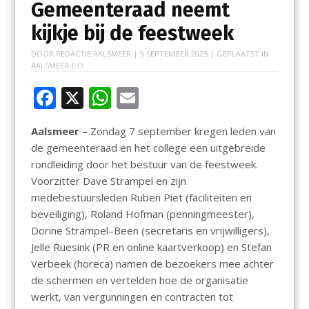
Gemeenteraad neemt
kijkje bij de feestweek
DOOR
REDACTIE AALSMEER
|
9 SEPTEMBER 2025
| GEPLAATST IN
AALSMEER E.O.
F
X
W
E
ac
h
m
Aalsmeer –
Zondag 7 september kregen leden van
e
at
ai
de gemeenteraad en het college een uitgebreide
b
s
l
rondleiding door het bestuur van de feestweek.
o
A
Voorzitter Dave Strampel en zijn
medebestuursleden Ruben Piet (faciliteiten en
o
p
beveiliging), Roland Hofman (penningmeester),
k
p
Dorine Strampel–Been (secretaris en vrijwilligers),
Jelle Ruesink (PR en online kaartverkoop) en Stefan
Verbeek (horeca) namen de bezoekers mee achter
de schermen en vertelden hoe de organisatie
werkt, van vergunningen en contracten tot