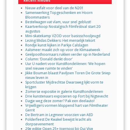
Recent nieuws
Nieuw asfalt voor deel van de N201
Samenwerking Topgeschenken en Hoorn
Bloommasters
Bestelwagen vat vlam, vuur snel geblust!
Kaartverkoop Nostalgisch Filmfestival start 20
augustus
Mini-skatekamp VZOD voor basisschooljeugd
Lezing Midas Dekkers: Het menselijk tekort
Rondje kunst kijken in Parkje Calslagen
Aalsmeer maakt zich op voor de Klimaatweek
Geelpoothoornaars rukken verder op in Nederland
Column: ‘Donald denkt door’
Uur U nadert voor KunstRondeVenen: ‘We hopen
snel nieuwe ruimte te vinden’
Jikke Bouman blaast Paviljoen Toren De Grote Sniep
nieuw leven in
Sportcluster Mijdrechtse Dwarsweg lijkt vorm te
krijgen
Zomerse expositie in galerie KunstRondeVenen
Drie kunstenaars exposeren op Fort bij Nigtevecht
Dagje weg deze zomer? Pak een deelauto!
Vrijwilligers vormen kloppend hart van Filmtheater
Gerrit
De Bertram in Legmeer voorzien van AED
Polderfeest De Kwakel bewijst kracht als
dorpsevenement
29e editie Open 25+ toernooi bij Qui Vive