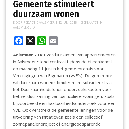
Gemeente stimuleert
duurzaam wonen
DOOR
REDACTIE AALSMEER
|
12 JUNI 2018
| GEPLAATST IN
AALSMEER E.O.
F
X
W
E
ac
h
m
Aalsmeer
– Het verduurzamen van appartementen
e
at
ai
in Aalsmeer stond centraal tijdens de bijeenkomst
b
s
l
op maandag 11 juni in het gemeentehuis voor
o
A
Verenigingen van Eigenaren (VvE’s). De gemeente
wil duurzaam wonen stimuleren en subsidieert via
o
p
het Duurzaamheidsfonds onderzoekskosten voor
k
p
het verduurzaming van particuliere woningen, zoals
bijvoorbeeld een haalbaarheidsonderzoek voor een
VvE. Ook verstrekt de gemeente leningen voor de
uitvoering van initiatieven zoals een collectief
zonnepanelenproject of energiebesparende