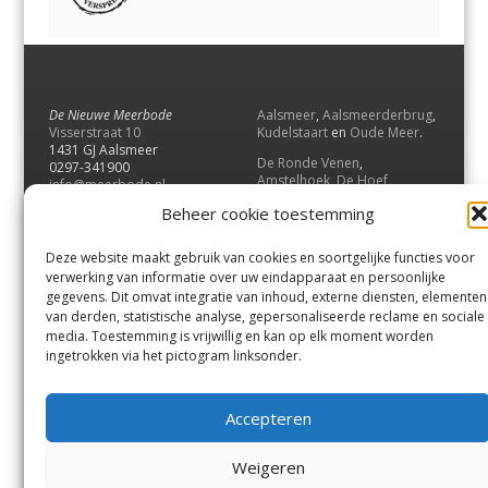
De Nieuwe Meerbode
Aalsmeer
,
Aalsmeerderbrug
,
Visserstraat 10
Kudelstaart
en
Oude Meer
.
1431 GJ Aalsmeer
De Ronde Venen
,
0297-341900
Amstelhoek
,
De Hoef
,
info@meerbode.nl
Mijdrecht
,
Wilnis
,
Vinkeveen
,
Beheer cookie toestemming
Vrouwenakker
,
Waverveen
,
Abcoude
en
Baambrugge
.
Deze website maakt gebruik van cookies en soortgelijke functies voor
Uithoorn
en
De Kwakel
.
verwerking van informatie over uw eindapparaat en persoonlijke
gegevens. Dit omvat integratie van inhoud, externe diensten, elementen
van derden, statistische analyse, gepersonaliseerde reclame en sociale
Contact
media. Toestemming is vrijwillig en kan op elk moment worden
Andere uitgaven
ingetrokken via het pictogram linksonder.
Bezorgklacht
Ophaalpunten
Vacatures
Voorwaarden
Accepteren
Privacyverklaring
Weigeren