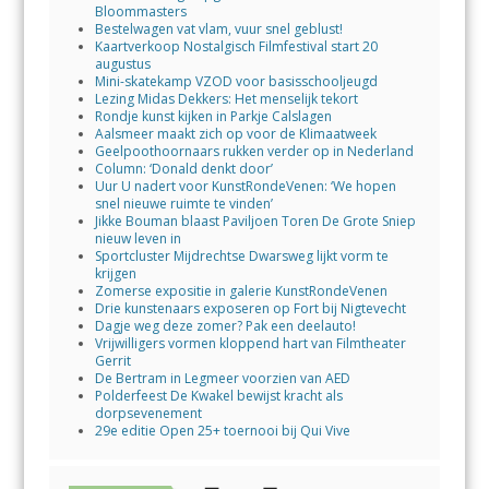
Bloommasters
Bestelwagen vat vlam, vuur snel geblust!
Kaartverkoop Nostalgisch Filmfestival start 20
augustus
Mini-skatekamp VZOD voor basisschooljeugd
Lezing Midas Dekkers: Het menselijk tekort
Rondje kunst kijken in Parkje Calslagen
Aalsmeer maakt zich op voor de Klimaatweek
Geelpoothoornaars rukken verder op in Nederland
Column: ‘Donald denkt door’
Uur U nadert voor KunstRondeVenen: ‘We hopen
snel nieuwe ruimte te vinden’
Jikke Bouman blaast Paviljoen Toren De Grote Sniep
nieuw leven in
Sportcluster Mijdrechtse Dwarsweg lijkt vorm te
krijgen
Zomerse expositie in galerie KunstRondeVenen
Drie kunstenaars exposeren op Fort bij Nigtevecht
Dagje weg deze zomer? Pak een deelauto!
Vrijwilligers vormen kloppend hart van Filmtheater
Gerrit
De Bertram in Legmeer voorzien van AED
Polderfeest De Kwakel bewijst kracht als
dorpsevenement
29e editie Open 25+ toernooi bij Qui Vive