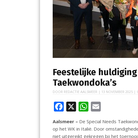
Feestelijke huldigin
Taekwondoka’s
DOOR
REDACTIE AALSMEER
|
13 NOVEMBER 2025
| 
F
X
W
E
ac
h
m
Aalsmeer –
De Special Needs Taekwondok
e
at
ai
op het WK in Italië. Door omstandighe
b
s
l
niet uitgereikt gekregen bij het toern