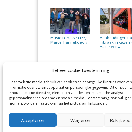
Music in the Air (166):
Aanhoudingen n
Marcel Pannekoek
inbraak in kazern
→
Aalsmeer
→
Beheer cookie toestemming
Deze website maakt gebruik van cookies en soortgelijke functies voor ve
De Nieuwe Meerbode
Aal
informatie over uw eindapparaat en persoonlijke gegevens. Dit omvat int
Visserstraat 10
en
inhoud, externe diensten, elementen van derden, statistische analyse,
1431 GJ Aalsmeer
De 
0297-341900
gepersonaliseerde reclame en sociale media. Toestemming is vrijwillig en
Mij
info@meerbode.nl
moment worden ingetrokken via het pictogram linksonder.
Vro
Ba
Uit
Accepteren
Weigeren
Bekijk voo