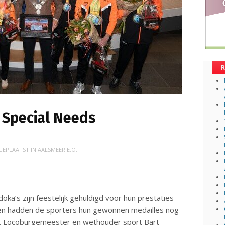
R
g Special Needs
GEPLAATST IN
AALSMEER E.O.
a’s zijn feestelijk gehuldigd voor hun prestaties
den hadden de sporters hun gewonnen medailles nog
ooi. Locoburgemeester en wethouder sport Bart