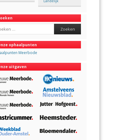
Landelijk
Zoeken
ch
nze ophaalpunten
aalpunten Meerbode
nze uitgaven