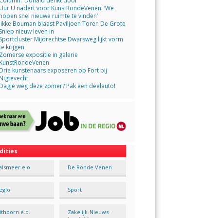
Column: ‘Donald denkt door’
Uur U nadert voor KunstRondeVenen: ‘We
hopen snel nieuwe ruimte te vinden’
Jikke Bouman blaast Paviljoen Toren De Grote
Sniep nieuw leven in
Sportcluster Mijdrechtse Dwarsweg lijkt vorm
te krijgen
Zomerse expositie in galerie
KunstRondeVenen
Drie kunstenaars exposeren op Fort bij
Nigtevecht
Dagje weg deze zomer? Pak een deelauto!
dities
alsmeer e.o.
De Ronde Venen
egio
Sport
ithoorn e.o.
Zakelijk-Nieuws-