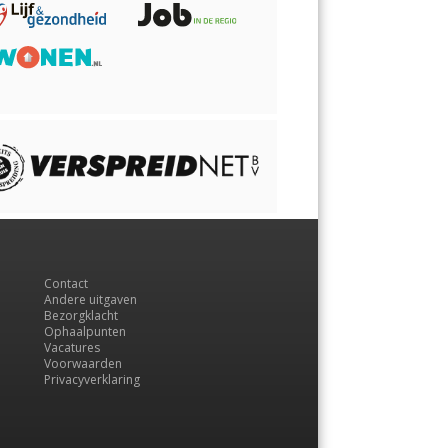
Contact
Andere uitgaven
Bezorgklacht
Ophaalpunten
Vacatures
Voorwaarden
Privacyverklaring