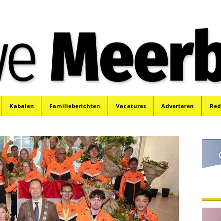
e
Mijdrecht, Uithoorn en De Kwakel.
Kabalen
Familieberichten
Vacatures
Adverteren
Red