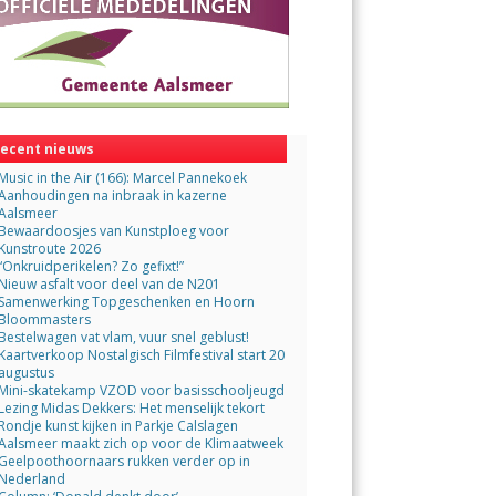
ecent nieuws
Music in the Air (166): Marcel Pannekoek
Aanhoudingen na inbraak in kazerne
Aalsmeer
Bewaardoosjes van Kunstploeg voor
Kunstroute 2026
“Onkruidperikelen? Zo gefixt!”
Nieuw asfalt voor deel van de N201
Samenwerking Topgeschenken en Hoorn
Bloommasters
Bestelwagen vat vlam, vuur snel geblust!
Kaartverkoop Nostalgisch Filmfestival start 20
augustus
Mini-skatekamp VZOD voor basisschooljeugd
Lezing Midas Dekkers: Het menselijk tekort
Rondje kunst kijken in Parkje Calslagen
Aalsmeer maakt zich op voor de Klimaatweek
Geelpoothoornaars rukken verder op in
Nederland