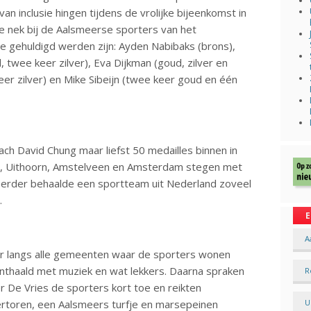
n inclusie hingen tijdens de vrolijke bijeenkomst in
e nek bij de Aalsmeerse sporters van het
 gehuldigd werden zijn: Ayden Nabibaks (brons),
 twee keer zilver), Eva Dijkman (goud, zilver en
er zilver) en Mike Sibeijn (twee keer goud en één
ach David Chung maar liefst 50 medailles binnen in
en, Uithoorn, Amstelveen en Amsterdam stegen met
t eerder behaalde een sportteam uit Nederland zoveel
i.
E
A
r langs alle gemeenten waar de sporters wonen
nthaald met muziek en wat lekkers. Daarna spraken
R
De Vries de sporters kort toe en reikten
ertoren, een Aalsmeers turfje en marsepeinen
U