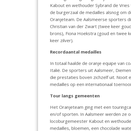
o
A
Kabout en wethouder Sybrand de Vries va
de burgerzaal de medailles alsnog om d
o
p
Oranjeteam. De Aalsmeerse sporters die
k
p
Christian van der Zwart (twee keer goud,
brons), Fiona Hoekstra (goud en twee ke
keer zilver).
Recordaantal medailles
In totaal haalde de oranje equipe van co
Italië. De sporters uit Aalsmeer, Diem
die prestaties boven zichzelf uit. Nooi
medailles op een internationaal toernoo
Tour langs gemeenten
Het Oranjeteam ging met een touringca
en/of sporten. In Aalsmeer werden ze o
locoburgemeester Kabout en wethouder 
medailles, bloemen, een chocolade wat