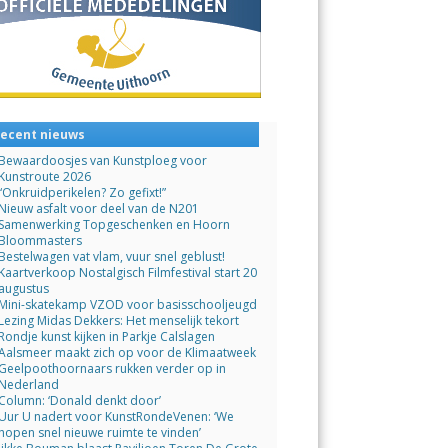
ecent nieuws
Bewaardoosjes van Kunstploeg voor
Kunstroute 2026
“Onkruidperikelen? Zo gefixt!”
Nieuw asfalt voor deel van de N201
Samenwerking Topgeschenken en Hoorn
Bloommasters
Bestelwagen vat vlam, vuur snel geblust!
Kaartverkoop Nostalgisch Filmfestival start 20
augustus
Mini-skatekamp VZOD voor basisschooljeugd
Lezing Midas Dekkers: Het menselijk tekort
Rondje kunst kijken in Parkje Calslagen
Aalsmeer maakt zich op voor de Klimaatweek
Geelpoothoornaars rukken verder op in
Nederland
Column: ‘Donald denkt door’
Uur U nadert voor KunstRondeVenen: ‘We
hopen snel nieuwe ruimte te vinden’