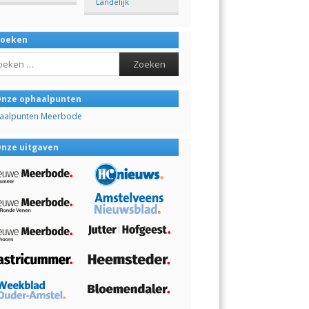
Landelijk
Zoeken
ch
nze ophaalpunten
aalpunten Meerbode
nze uitgaven