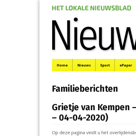
Nieuwe Meerbod
Menu
Het laatste nieuws uit Aalsmeer, De Ronde Venen, 
Skip
Home
Nieuws
Sport
ePaper
to
content
Familieberichten
Grietje van Kempen –
– 04-04-2020)
Op deze pagina vindt u het overlijdensb