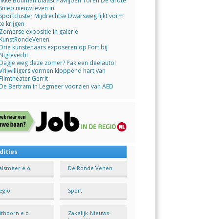
Jikke Bouman blaast Paviljoen Toren De Grote
Sniep nieuw leven in
Sportcluster Mijdrechtse Dwarsweg lijkt vorm
te krijgen
Zomerse expositie in galerie
KunstRondeVenen
Drie kunstenaars exposeren op Fort bij
Nigtevecht
Dagje weg deze zomer? Pak een deelauto!
Vrijwilligers vormen kloppend hart van
Filmtheater Gerrit
De Bertram in Legmeer voorzien van AED
dities
alsmeer e.o.
De Ronde Venen
egio
Sport
ithoorn e.o.
Zakelijk-Nieuws-