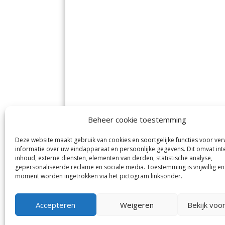
Beheer cookie toestemming
Deze website maakt gebruik van cookies en soortgelijke functies voor ve
De Nieuwe Meerbode
Aal
informatie over uw eindapparaat en persoonlijke gegevens. Dit omvat int
Visserstraat 10
en
inhoud, externe diensten, elementen van derden, statistische analyse,
1431 GJ Aalsmeer
De 
0297-341900
gepersonaliseerde reclame en sociale media. Toestemming is vrijwillig en
Mij
info@meerbode.nl
moment worden ingetrokken via het pictogram linksonder.
Vro
Ba
Uit
Accepteren
Weigeren
Bekijk voo