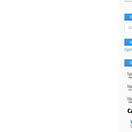
Sear
O
Oph
O