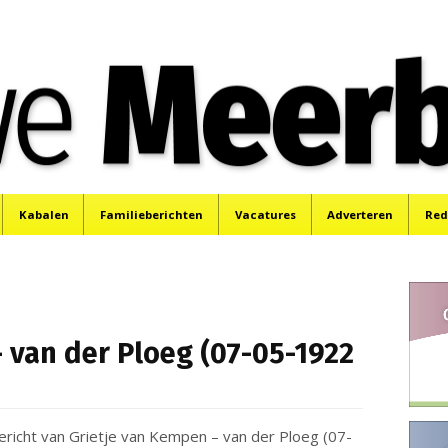
e
Mijdrecht, Uithoorn en De Kwakel.
Kabalen
Familieberichten
Vacatures
Adverteren
Red
 van der Ploeg (07-05-1922
ericht van Grietje van Kempen – van der Ploeg (07-