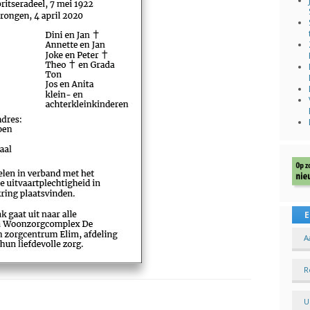
E
A
R
U