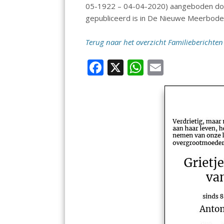
05-1922 – 04-04-2020) aangeboden door
gepubliceerd is in De Nieuwe Meerbode
Terug naar het overzicht Familieberichten
F
X
W
E
ac
h
m
e
at
ai
b
s
l
o
A
o
p
k
p