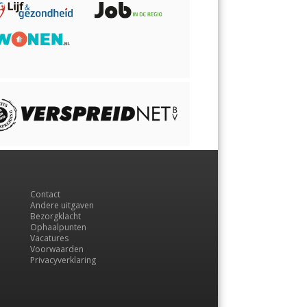
Contact
Andere uitgaven
Bezorgklacht
Ophaalpunten
Vacatures
Voorwaarden
Privacyverklaring