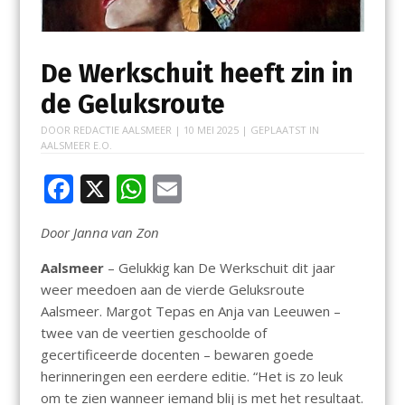
De Werkschuit heeft zin in
de Geluksroute
DOOR
REDACTIE AALSMEER
|
10 MEI 2025
| GEPLAATST IN
AALSMEER E.O.
F
X
W
E
ac
h
m
Door Janna van Zon
e
at
ai
b
s
l
Aalsmeer
– Gelukkig kan De Werkschuit dit jaar
weer meedoen aan de vierde Geluksroute
o
A
Aalsmeer. Margot Tepas en Anja van Leeuwen –
o
p
twee van de veertien geschoolde of
k
p
gecertificeerde docenten – bewaren goede
herinneringen een eerdere editie. “Het is zo leuk
om te zien wanneer iemand blij is met het resultaat.