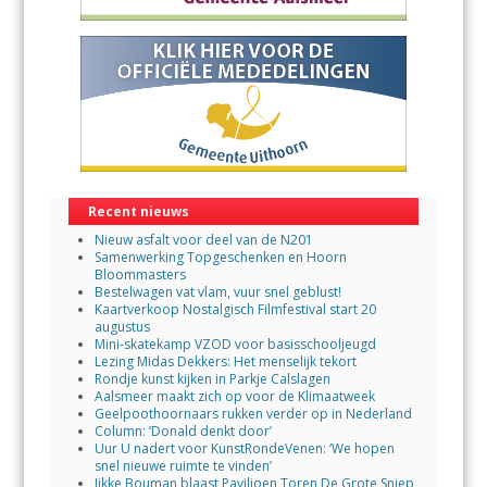
Recent nieuws
Nieuw asfalt voor deel van de N201
Samenwerking Topgeschenken en Hoorn
Bloommasters
Bestelwagen vat vlam, vuur snel geblust!
Kaartverkoop Nostalgisch Filmfestival start 20
augustus
Mini-skatekamp VZOD voor basisschooljeugd
Lezing Midas Dekkers: Het menselijk tekort
Rondje kunst kijken in Parkje Calslagen
Aalsmeer maakt zich op voor de Klimaatweek
Geelpoothoornaars rukken verder op in Nederland
Column: ‘Donald denkt door’
Uur U nadert voor KunstRondeVenen: ‘We hopen
snel nieuwe ruimte te vinden’
Jikke Bouman blaast Paviljoen Toren De Grote Sniep