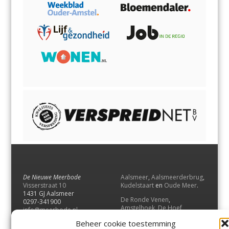
De Nieuwe Meerbode
Aalsmeer
,
Aalsmeerderbrug
,
Visserstraat 10
Kudelstaart
en
Oude Meer
.
1431 GJ Aalsmeer
De Ronde Venen
,
0297-341900
Amstelhoek
,
De Hoef
,
info@meerbode.nl
Mijdrecht
,
Wilnis
,
Vinkeveen
,
Beheer cookie toestemming
Vrouwenakker
,
Waverveen
,