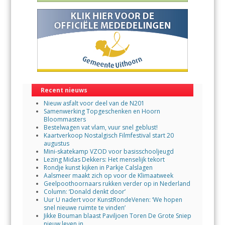
Recent nieuws
Nieuw asfalt voor deel van de N201
Samenwerking Topgeschenken en Hoorn
Bloommasters
Bestelwagen vat vlam, vuur snel geblust!
Kaartverkoop Nostalgisch Filmfestival start 20
augustus
Mini-skatekamp VZOD voor basisschooljeugd
Lezing Midas Dekkers: Het menselijk tekort
Rondje kunst kijken in Parkje Calslagen
Aalsmeer maakt zich op voor de Klimaatweek
Geelpoothoornaars rukken verder op in Nederland
Column: ‘Donald denkt door’
Uur U nadert voor KunstRondeVenen: ‘We hopen
snel nieuwe ruimte te vinden’
Jikke Bouman blaast Paviljoen Toren De Grote Sniep
nieuw leven in