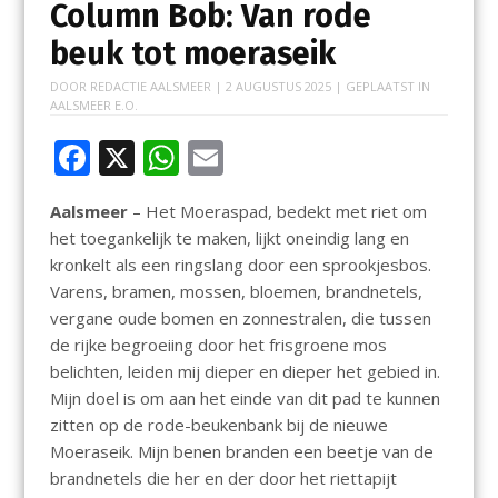
Column Bob: Van rode
beuk tot moeraseik
DOOR
REDACTIE AALSMEER
|
2 AUGUSTUS 2025
| GEPLAATST IN
AALSMEER E.O.
F
X
W
E
ac
h
m
Aalsmeer
– Het Moeraspad, bedekt met riet om
e
at
ai
het toegankelijk te maken, lijkt oneindig lang en
b
s
l
kronkelt als een ringslang door een sprookjesbos.
o
A
Varens, bramen, mossen, bloemen, brandnetels,
vergane oude bomen en zonnestralen, die tussen
o
p
de rijke begroeiing door het frisgroene mos
k
p
belichten, leiden mij dieper en dieper het gebied in.
Mijn doel is om aan het einde van dit pad te kunnen
zitten op de rode-beukenbank bij de nieuwe
Moeraseik. Mijn benen branden een beetje van de
brandnetels die her en der door het riettapijt