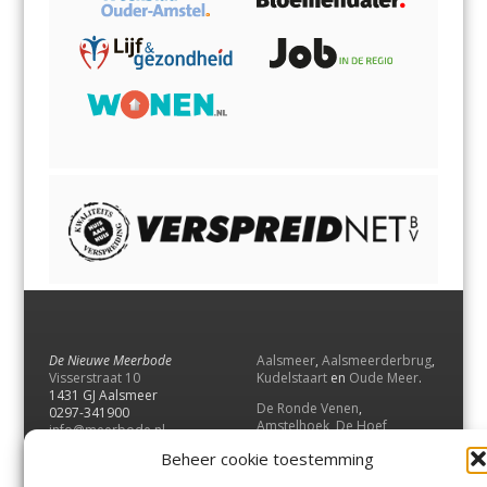
De Nieuwe Meerbode
Aalsmeer
,
Aalsmeerderbrug
,
Visserstraat 10
Kudelstaart
en
Oude Meer
.
1431 GJ Aalsmeer
De Ronde Venen
,
0297-341900
Amstelhoek
,
De Hoef
,
info@meerbode.nl
Mijdrecht
,
Wilnis
,
Vinkeveen
,
Beheer cookie toestemming
Vrouwenakker
,
Waverveen
,
Abcoude
en
Baambrugge
.