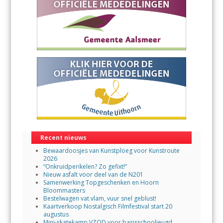
Recent nieuws
Bewaardoosjes van Kunstploeg voor Kunstroute
2026
“Onkruidperikelen? Zo gefixt!”
Nieuw asfalt voor deel van de N201
Samenwerking Topgeschenken en Hoorn
Bloommasters
Bestelwagen vat vlam, vuur snel geblust!
Kaartverkoop Nostalgisch Filmfestival start 20
augustus
Mini-skatekamp VZOD voor basisschooljeugd