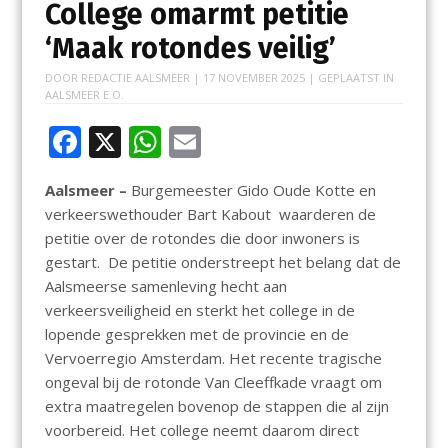
College omarmt petitie
‘Maak rotondes veilig’
DOOR
REDACTIE AALSMEER
|
17 NOVEMBER 2025
| GEPLAATST IN
AALSMEER E.O.
F
X
W
E
ac
h
m
Aalsmeer –
Burgemeester Gido Oude Kotte en
e
at
ai
verkeerswethouder Bart Kabout waarderen de
b
s
l
petitie over de rotondes die door inwoners is
o
A
gestart. De petitie onderstreept het belang dat de
Aalsmeerse samenleving hecht aan
o
p
verkeersveiligheid en sterkt het college in de
k
p
lopende gesprekken met de provincie en de
Vervoerregio Amsterdam. Het recente tragische
ongeval bij de rotonde Van Cleeffkade vraagt om
extra maatregelen bovenop de stappen die al zijn
voorbereid. Het college neemt daarom direct