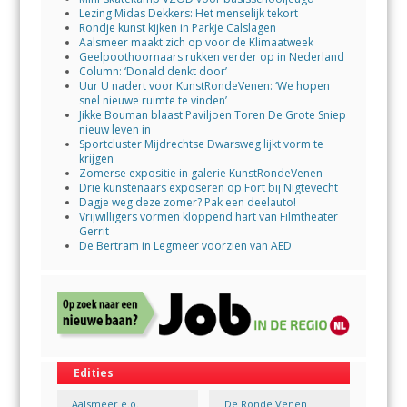
Lezing Midas Dekkers: Het menselijk tekort
Rondje kunst kijken in Parkje Calslagen
Aalsmeer maakt zich op voor de Klimaatweek
Geelpoothoornaars rukken verder op in Nederland
Column: ‘Donald denkt door’
Uur U nadert voor KunstRondeVenen: ‘We hopen
snel nieuwe ruimte te vinden’
Jikke Bouman blaast Paviljoen Toren De Grote Sniep
nieuw leven in
Sportcluster Mijdrechtse Dwarsweg lijkt vorm te
krijgen
Zomerse expositie in galerie KunstRondeVenen
Drie kunstenaars exposeren op Fort bij Nigtevecht
Dagje weg deze zomer? Pak een deelauto!
Vrijwilligers vormen kloppend hart van Filmtheater
Gerrit
De Bertram in Legmeer voorzien van AED
Edities
Aalsmeer e.o.
De Ronde Venen