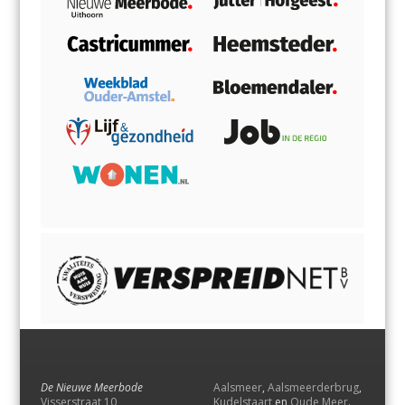
De Nieuwe Meerbode
Aalsmeer
,
Aalsmeerderbrug
,
Visserstraat 10
Kudelstaart
en
Oude Meer
.