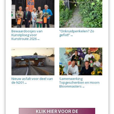
Bewaardoosjes van
“Onkruidperikelen? Zo
Kunstploeg voor
gefixt!”
→
Kunstroute 2026
→
Nieuw asfalt voor deel van
Samenwerking
de N201
Topgeschenken en Hoorn
→
Bloommasters
→