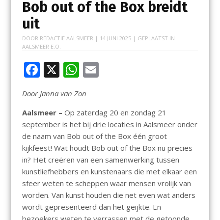
Bob out of the Box breidt
uit
DOOR
REDACTIE AALSMEER
|
14 JUNI 2025
| GEPLAATST IN
AALSMEER E.O.
F
X
W
E
ac
h
m
Door Janna van Zon
e
at
ai
b
s
l
Aalsmeer –
Op zaterdag 20 en zondag 21
september is het bij drie locaties in Aalsmeer onder
o
A
de naam van Bob out of the Box één groot
o
p
kijkfeest! Wat houdt Bob out of the Box nu precies
k
p
in? Het creëren van een samenwerking tussen
kunstliefhebbers en kunstenaars die met elkaar een
sfeer weten te scheppen waar mensen vrolijk van
worden. Van kunst houden die net even wat anders
wordt gepresenteerd dan het geijkte. En
bezoekers weten te verrassen met de getoonde