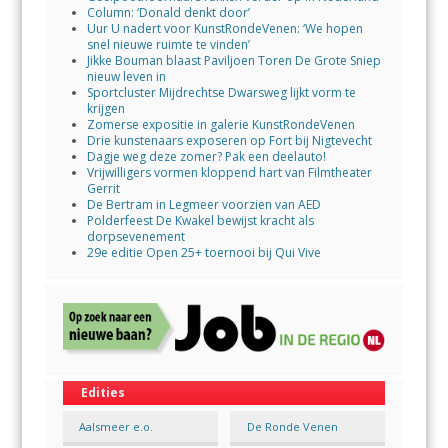
Column: ‘Donald denkt door’
Uur U nadert voor KunstRondeVenen: ‘We hopen
snel nieuwe ruimte te vinden’
Jikke Bouman blaast Paviljoen Toren De Grote Sniep
nieuw leven in
Sportcluster Mijdrechtse Dwarsweg lijkt vorm te
krijgen
Zomerse expositie in galerie KunstRondeVenen
Drie kunstenaars exposeren op Fort bij Nigtevecht
Dagje weg deze zomer? Pak een deelauto!
Vrijwilligers vormen kloppend hart van Filmtheater
Gerrit
De Bertram in Legmeer voorzien van AED
Polderfeest De Kwakel bewijst kracht als
dorpsevenement
29e editie Open 25+ toernooi bij Qui Vive
Edities
Aalsmeer e.o.
De Ronde Venen