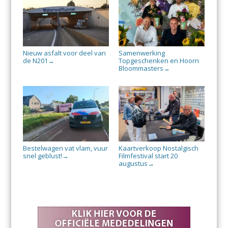
Nieuw asfalt voor deel van
Samenwerking
de N201
Topgeschenken en Hoorn
→
Bloommasters
→
Bestelwagen vat vlam, vuur
Kaartverkoop Nostalgisch
snel geblust!
Filmfestival start 20
→
augustus
→