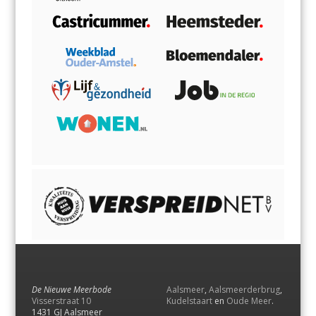
De Nieuwe Meerbode
Aalsmeer
,
Aalsmeerderbrug
,
Visserstraat 10
Kudelstaart
en
Oude Meer
.
1431 GJ Aalsmeer