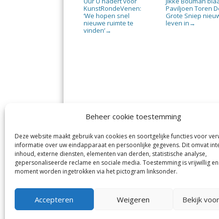
Uur U nadert voor
Jikke Bouman bla
KunstRondeVenen:
Paviljoen Toren D
‘We hopen snel
Grote Sniep nieu
nieuwe ruimte te
leven in
→
vinden’
→
Beheer cookie toestemming
Deze website maakt gebruik van cookies en soortgelijke functies voor ve
De Nieuwe Meerbode
Aal
informatie over uw eindapparaat en persoonlijke gegevens. Dit omvat int
Visserstraat 10
en
inhoud, externe diensten, elementen van derden, statistische analyse,
1431 GJ Aalsmeer
De 
0297-341900
gepersonaliseerde reclame en sociale media. Toestemming is vrijwillig en
Mij
info@meerbode.nl
moment worden ingetrokken via het pictogram linksonder.
Vro
Ba
Uit
Accepteren
Weigeren
Bekijk voo