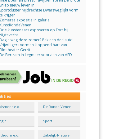
Jikke Bouman blaast Paviljoen Toren De Grote
Sniep nieuw leven in
Sportcluster Mijdrechtse Dwarsweg lijkt vorm
te krijgen
Zomerse expositie in galerie
KunstRondeVenen
Drie kunstenaars exposeren op Fort bij
Nigtevecht
Dagje weg deze zomer? Pak een deelauto!
Vrijwilligers vormen kloppend hart van
Filmtheater Gerrit
De Bertram in Legmeer voorzien van AED
dities
alsmeer e.o.
De Ronde Venen
egio
Sport
ithoorn e.o.
Zakelijk-Nieuws-