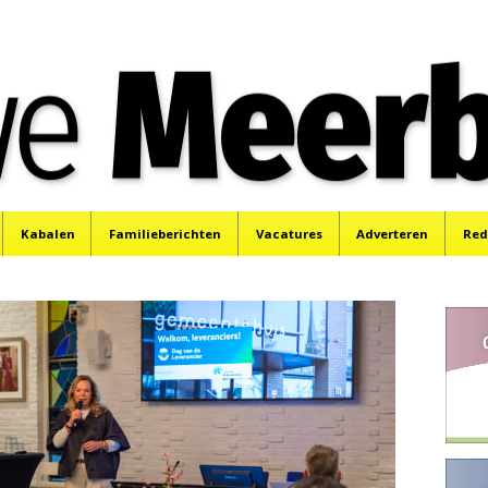
e
Mijdrecht, Uithoorn en De Kwakel.
Kabalen
Familieberichten
Vacatures
Adverteren
Red