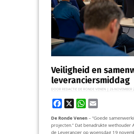
Veiligheid en samen
leveranciersmiddag
DOOR
REDACTIE DE RONDE VENEN
|
26 NOVEMBER 
F
X
W
E
ac
h
m
De Ronde Venen
– “Goede samenwerking
e
at
ai
projecten.” Dat benadrukte wethouder A
b
s
l
de Leverancier op woensdag 19 novem