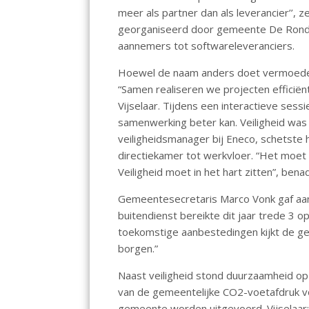
o
A
meer als partner dan als leverancier’’, 
georganiseerd door gemeente De Ronde 
o
p
aannemers tot softwareleveranciers.
k
p
Hoewel de naam anders doet vermoeden,
“Samen realiseren we projecten efficiënt
Vijselaar. Tijdens een interactieve se
samenwerking beter kan. Veiligheid was
veiligheidsmanager bij Eneco, schetste h
directiekamer tot werkvloer. “Het moet g
Veiligheid moet in het hart zitten”, benad
Gemeentesecretaris Marco Vonk gaf aan
buitendienst bereikte dit jaar trede 3 op
toekomstige aanbestedingen kijkt de gem
borgen.”
Naast veiligheid stond duurzaamheid op 
van de gemeentelijke CO2-voetafdruk v
gemeente worden uitgevoerd. Vijselaar: