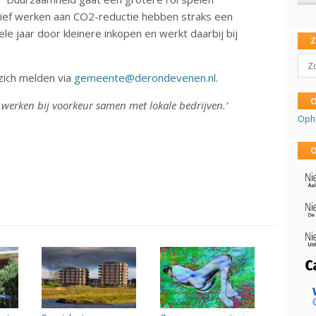
ctief werken aan CO2-reductie hebben straks een
e jaar door kleinere inkopen en werkt daarbij bij
Sear
ich melden via
gemeente@derondevenen.nl
.
O
j werken bij voorkeur samen met lokale bedrijven.’
Oph
O