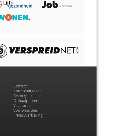
Contact
Andere uitgaven
Bezorgklacht
Ophaalpunten
Vacatures
Voorwaarden
Privacyverklaring