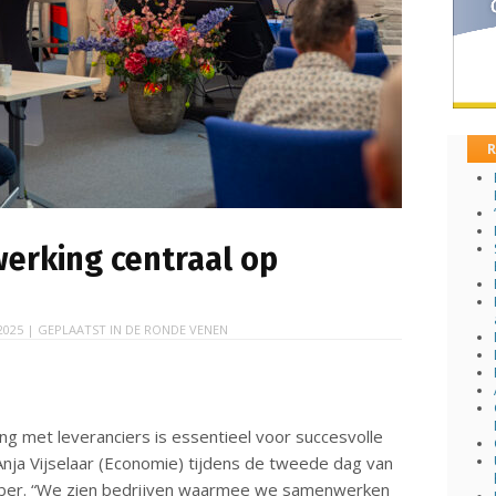
R
werking centraal op
2025
| GEPLAATST IN
DE RONDE VENEN
 met leveranciers is essentieel voor succesvolle
nja Vijselaar (Economie) tijdens de tweede dag van
ber. “We zien bedrijven waarmee we samenwerken