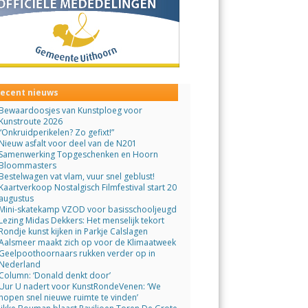
ecent nieuws
Bewaardoosjes van Kunstploeg voor
Kunstroute 2026
“Onkruidperikelen? Zo gefixt!”
Nieuw asfalt voor deel van de N201
Samenwerking Topgeschenken en Hoorn
Bloommasters
Bestelwagen vat vlam, vuur snel geblust!
Kaartverkoop Nostalgisch Filmfestival start 20
augustus
Mini-skatekamp VZOD voor basisschooljeugd
Lezing Midas Dekkers: Het menselijk tekort
Rondje kunst kijken in Parkje Calslagen
Aalsmeer maakt zich op voor de Klimaatweek
Geelpoothoornaars rukken verder op in
Nederland
Column: ‘Donald denkt door’
Uur U nadert voor KunstRondeVenen: ‘We
hopen snel nieuwe ruimte te vinden’