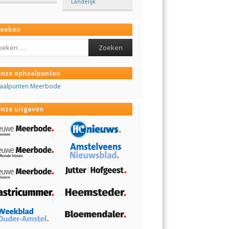
Landelijk
Zoeken
ch
nze ophaalpunten
aalpunten Meerbode
nze uitgaven