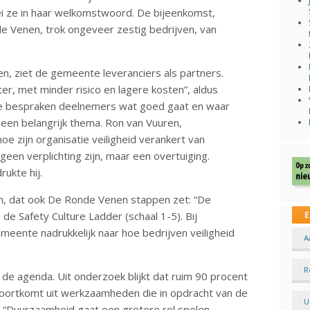
zei ze in haar welkomstwoord. De bijeenkomst,
Venen, trok ongeveer zestig bedrijven, van
 ziet de gemeente leveranciers als partners.
er, met minder risico en lagere kosten”, aldus
ssie bespraken deelnemers wat goed gaat en waar
 een belangrijk thema. Ron van Vuuren,
oe zijn organisatie veiligheid verankert van
een verplichting zijn, maar een overtuiging.
rukte hij.
, dat ook De Ronde Venen stappen zet: “De
 de Safety Culture Ladder (schaal 1-5). Bij
E
eente nadrukkelijk naar hoe bedrijven veiligheid
A
R
de agenda. Uit onderzoek blijkt dat ruim 90 procent
oortkomt uit werkzaamheden die in opdracht van de
U
 “Duurzaamheid gaat een grotere rol spelen