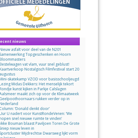
ecent nieuws
Nieuw asfalt voor deel van de N201
Samenwerking Topgeschenken en Hoorn
Bloommasters
Bestelwagen vat vlam, vuur snel geblust!
Kaartverkoop Nostalgisch Filmfestival start 20
augustus
Mini-skatekamp VZOD voor basisschooljeugd
Lezing Midas Dekkers: Het menselijk tekort
Rondje kunst kijken in Parkje Calslagen
Aalsmeer maakt zich op voor de Klimaatweek
Geelpoothoornaars rukken verder op in
Nederland
Column: ‘Donald denkt door’
Uur U nadert voor KunstRondeVenen: ‘We
hopen snel nieuwe ruimte te vinden’
Jikke Bouman blaast Paviljoen Toren De Grote
Sniep nieuw leven in
Sportcluster Mijdrechtse Dwarsweg lijkt vorm