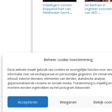
Vrijwilligers vormen
De Bertram in
kloppend hart van
Legmeer voorzie
Filmtheater Gerrit
van AED
→
→
Beheer cookie toestemming
Deze website maakt gebruik van cookies en soortgelijke functies voor ve
De Nieuwe Meerbode
Aal
informatie over uw eindapparaat en persoonlijke gegevens. Dit omvat int
Visserstraat 10
en
inhoud, externe diensten, elementen van derden, statistische analyse,
1431 GJ Aalsmeer
De 
0297-341900
gepersonaliseerde reclame en sociale media. Toestemming is vrijwillig en
Mij
info@meerbode.nl
moment worden ingetrokken via het pictogram linksonder.
Vro
Ba
Uit
Accepteren
Weigeren
Bekijk voo