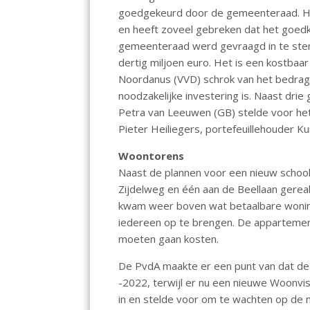
o
A
goedgekeurd door de gemeenteraad. He
en heeft zoveel gebreken dat het goed
o
p
gemeenteraad werd gevraagd in te stem
k
p
dertig miljoen euro. Het is een kostbaa
Noordanus (VVD) schrok van het bedrag,
noodzakelijke investering is. Naast dri
Petra van Leeuwen (GB) stelde voor het
Pieter Heiliegers, portefeuillehouder K
Woontorens
Naast de plannen voor een nieuw scho
Zijdelweg en één aan de Beellaan gere
kwam weer boven wat betaalbare woninge
iedereen op te brengen. De apparteme
moeten gaan kosten.
De PvdA maakte er een punt van dat de
-2022, terwijl er nu een nieuwe Woonvi
in en stelde voor om te wachten op de 