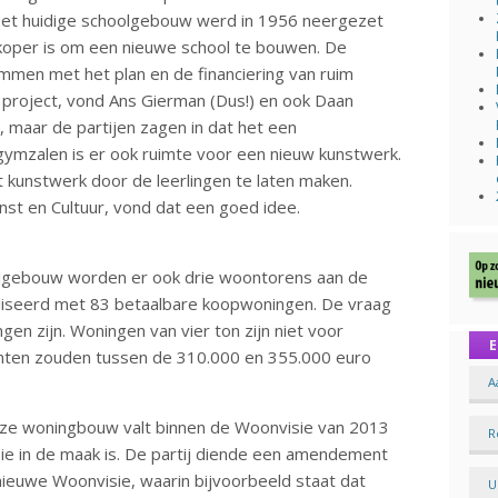
t huidige schoolgebouw werd in 1956 neergezet
koper is om een nieuwe school te bouwen. De
men met het plan en de financiering van ruim
r project, vond Ans Gierman (Dus!) en ook Daan
 maar de partijen zagen in dat het een
e gymzalen is er ook ruimte voor een nieuw kunstwerk.
 kunstwerk door de leerlingen te laten maken.
unst en Cultuur, vond dat een goed idee.
olgebouw worden er ook drie woontorens aan de
aliseerd met 83 betaalbare koopwoningen. De vraag
n zijn. Woningen van vier ton zijn niet voor
E
nten zouden tussen de 310.000 en 355.000 euro
A
ze woningbouw valt binnen de Woonvisie van 2013
R
sie in de maak is. De partij diende een amendement
nieuwe Woonvisie, waarin bijvoorbeeld staat dat
U