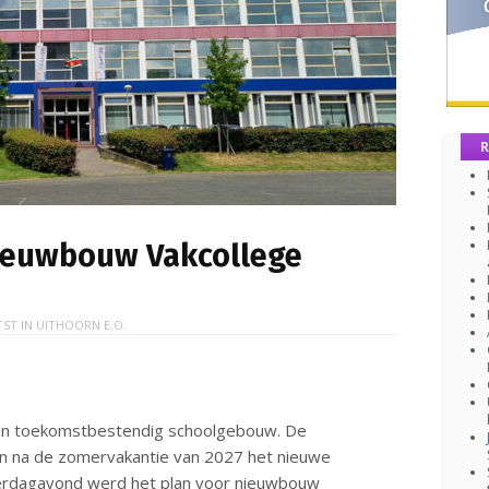
R
ieuwbouw Vakcollege
TST IN
UITHOORN E.O.
een toekomstbestendig schoolgebouw. De
gen na de zomervakantie van 2027 het nieuwe
erdagavond werd het plan voor nieuwbouw