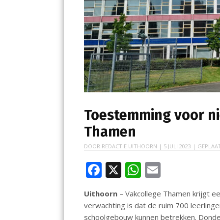
Toestemming voor n
Thamen
DOOR
REDACTIE UITHOORN
|
5 JULI 2023
| GEPLAA
F
X
W
E
ac
h
m
Uithoorn
– Vakcollege Thamen krijgt 
e
at
ai
verwachting is dat de ruim 700 leerlin
b
s
l
schoolgebouw kunnen betrekken. Dond