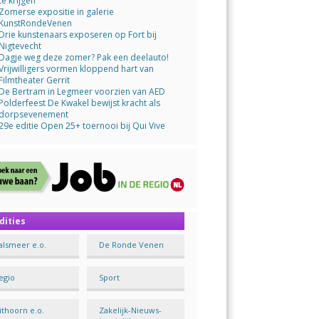
te krijgen
Zomerse expositie in galerie
KunstRondeVenen
Drie kunstenaars exposeren op Fort bij
Nigtevecht
Dagje weg deze zomer? Pak een deelauto!
Vrijwilligers vormen kloppend hart van
Filmtheater Gerrit
De Bertram in Legmeer voorzien van AED
Polderfeest De Kwakel bewijst kracht als
dorpsevenement
29e editie Open 25+ toernooi bij Qui Vive
dities
alsmeer e.o.
De Ronde Venen
egio
Sport
ithoorn e.o.
Zakelijk-Nieuws-