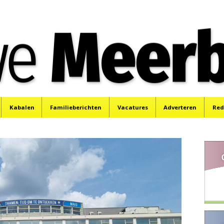
e
Mijdrecht, Uithoorn en De Kwakel.
Kabalen
Familieberichten
Vacatures
Adverteren
Red