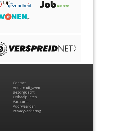
Contact
Andere uitgaven
Bezorgklacht
Ophaalpunten
Vacatures
Voorwaarden
Privacyverklaring