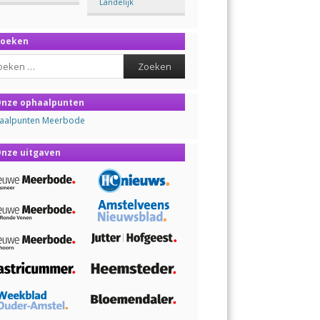
Landelijk
Zoeken
ch
nze ophaalpunten
aalpunten Meerbode
nze uitgaven