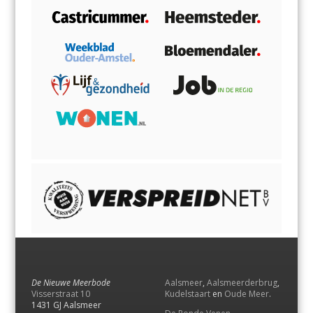
De Nieuwe Meerbode
Aalsmeer
,
Aalsmeerderbrug
,
Visserstraat 10
Kudelstaart
en
Oude Meer
.
1431 GJ Aalsmeer