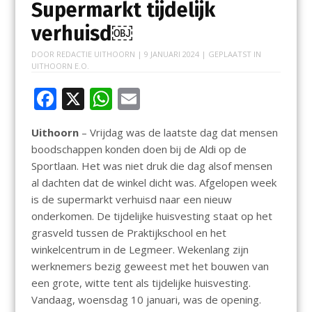
Supermarkt tijdelijk
verhuisd￼
DOOR
REDACTIE UITHOORN
|
9 JANUARI 2024
| GEPLAATST IN
UITHOORN E.O.
F
X
W
E
ac
h
m
Uithoorn
– Vrijdag was de laatste dag dat mensen
e
at
ai
boodschappen konden doen bij de Aldi op de
b
s
l
Sportlaan. Het was niet druk die dag alsof mensen
o
A
al dachten dat de winkel dicht was. Afgelopen week
is de supermarkt verhuisd naar een nieuw
o
p
onderkomen. De tijdelijke huisvesting staat op het
k
p
grasveld tussen de Praktijkschool en het
winkelcentrum in de Legmeer. Wekenlang zijn
werknemers bezig geweest met het bouwen van
een grote, witte tent als tijdelijke huisvesting.
Vandaag, woensdag 10 januari, was de opening.