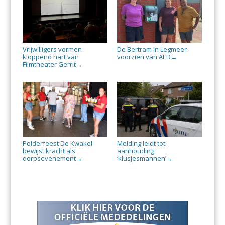
Vrijwilligers vormen
De Bertram in Legmeer
kloppend hart van
voorzien van AED
→
Filmtheater Gerrit
→
Polderfeest De Kwakel
Melding leidt tot
bewijst kracht als
aanhouding
dorpsevenement
‘klusjesmannen’
→
→