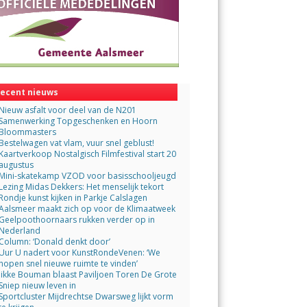
ecent nieuws
Nieuw asfalt voor deel van de N201
Samenwerking Topgeschenken en Hoorn
Bloommasters
Bestelwagen vat vlam, vuur snel geblust!
Kaartverkoop Nostalgisch Filmfestival start 20
augustus
Mini-skatekamp VZOD voor basisschooljeugd
Lezing Midas Dekkers: Het menselijk tekort
Rondje kunst kijken in Parkje Calslagen
Aalsmeer maakt zich op voor de Klimaatweek
Geelpoothoornaars rukken verder op in
Nederland
Column: ‘Donald denkt door’
Uur U nadert voor KunstRondeVenen: ‘We
hopen snel nieuwe ruimte te vinden’
Jikke Bouman blaast Paviljoen Toren De Grote
Sniep nieuw leven in
Sportcluster Mijdrechtse Dwarsweg lijkt vorm