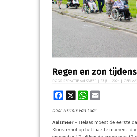
Regen en zon tijdens
DOOR
REDACTIE AALSMEER
|
23 JULI 2024
| GEPLAA
F
X
W
E
ac
h
m
Door Hermie van Laar
e
at
ai
b
s
l
Aalsmeer –
Helaas moest de eerste dag 
Kloosterhof op het laatste moment doo
o
A
woensdag 17 juli kon de groep met 17 d