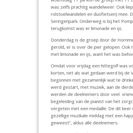
o
p
was zelfs prachtig wandelweer. Ook liepe
k
p
rolstoelwandelen en duofietsen) mee. D
Seringenpark. Onderweg is bij het Pomp
terugkomst was er limonade en ijs.
Donderdag is de groep door de Hornme
gerold, er is over de pier gelopen. O
met limonade en ijs, want het was behoo
Omdat voor vrijdag een hittegolf was v
korten, net als wat gedaan werd bij de
begonnen met gezamenlijk wat te drinke
werd gestart, met muziek, aan de derde 
werden de deelnemers door veel vriende
begeleiding van de pianist van het zorg
vergeten met een medaille. De dit keer 
gezellige muzikale middag met een hapj
geweest”, aldus alle deelnemers.