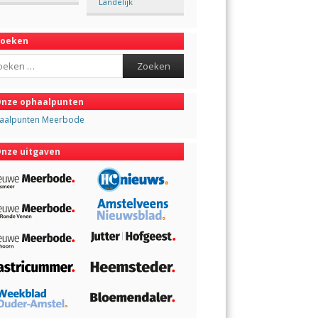
Landelijk
Zoeken
ch
nze ophaalpunten
aalpunten Meerbode
nze uitgaven