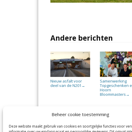
Andere berichten
Nieuw asfalt voor
Samenwerking
deel van de N201
Topgeschenken 
→
Hoorn
Bloommasters
→
Beheer cookie toestemming
Deze website maakt gebruik van cookies en soortgelijke functies voor ve
De Nieuwe Meerbode
Aal
informatie over uw eindapparaat en persoonlijke gegevens. Dit omvat int