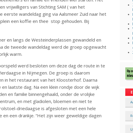
n vrijwilligers van Stichting SAM ( van het
e eerste wandeldag ging via Aalsmeer Zuid naar het
plein een koffie en thee stop gehouden. Bij
er en langs de Westeinderplassen gewandeld en
ok na de tweede wandeldag werd de groep opgewacht
rlijk warm.
oorspeld werd besloten om deze dag de route in te
 Vierdaagse in NIjmegen. De groep is daarom
n in het restaurant van het Kloosterhof. Daarna
en laatste dag. Na een klein rondje door de wijk
E
n en familie binnengehaald, onder de vrolijke
centrum, en met gladiolen, bloemen en niet te
A
rolstoel-driedaagse is afgesloten met een hele
e en een drankje. “Het zijn weer geweldige dagen
R
U