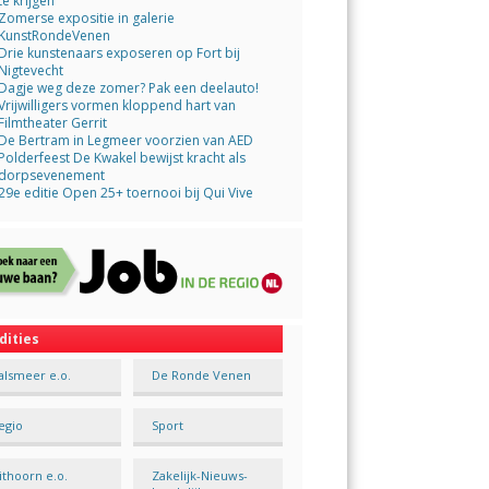
te krijgen
Zomerse expositie in galerie
KunstRondeVenen
Drie kunstenaars exposeren op Fort bij
Nigtevecht
Dagje weg deze zomer? Pak een deelauto!
Vrijwilligers vormen kloppend hart van
Filmtheater Gerrit
De Bertram in Legmeer voorzien van AED
Polderfeest De Kwakel bewijst kracht als
dorpsevenement
29e editie Open 25+ toernooi bij Qui Vive
dities
alsmeer e.o.
De Ronde Venen
egio
Sport
ithoorn e.o.
Zakelijk-Nieuws-