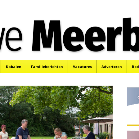
e
Mijdrecht, Uithoorn en De Kwakel.
Kabalen
Familieberichten
Vacatures
Adverteren
Red