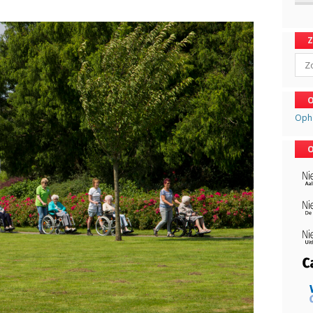
Sear
O
Oph
O