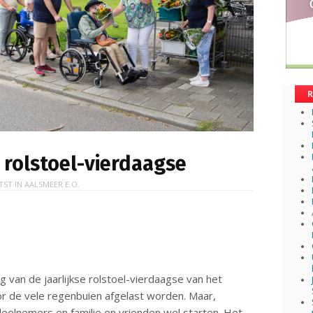
R
 rolstoel-vierdaagse
TST IN
AALSMEER E.O.
van de jaarlijkse rolstoel-vierdaagse van het
r de vele regenbuien afgelast worden. Maar,
eelnemers en familie en vrienden wel starten. Het