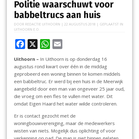
Politie waarschuwt voor
babbeltrucs aan huis
DOOR
REDACTIE UITHOORN
|
22 AUGUSTUS 2018
| GEPLAATST IN
UITHOORN E.O.
F
X
W
E
ac
h
m
Uithoorn –
In Uithoorn is op donderdag 16
e
at
ai
augustus rond kwart over één in de middag
b
s
l
geprobeerd een woning binnen te komen middels
o
A
een babbeltruc. Er werd bij een huis in de Meerwijk
aangebeld door een man van ongeveer 25 jaar oud,
o
p
die vroeg om een fles te vullen met water. Dit
k
p
omdat Eigen Haard het water wilde controleren.
Er is contact gezocht met de
woningbouwvereniging, maar de medewerkers
wisten van niets. Mogelijk dus oplichting of voor
verkenning op pad. De man is niet binnen gelaten