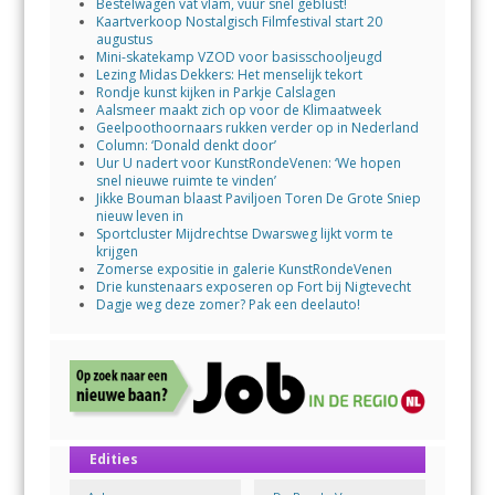
Bestelwagen vat vlam, vuur snel geblust!
Kaartverkoop Nostalgisch Filmfestival start 20
augustus
Mini-skatekamp VZOD voor basisschooljeugd
Lezing Midas Dekkers: Het menselijk tekort
Rondje kunst kijken in Parkje Calslagen
Aalsmeer maakt zich op voor de Klimaatweek
Geelpoothoornaars rukken verder op in Nederland
Column: ‘Donald denkt door’
Uur U nadert voor KunstRondeVenen: ‘We hopen
snel nieuwe ruimte te vinden’
Jikke Bouman blaast Paviljoen Toren De Grote Sniep
nieuw leven in
Sportcluster Mijdrechtse Dwarsweg lijkt vorm te
krijgen
Zomerse expositie in galerie KunstRondeVenen
Drie kunstenaars exposeren op Fort bij Nigtevecht
Dagje weg deze zomer? Pak een deelauto!
Edities