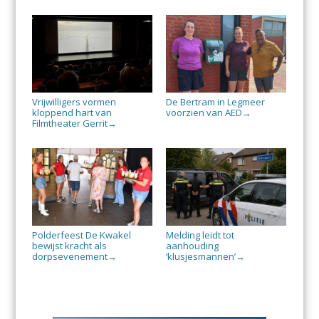
Vrijwilligers vormen
De Bertram in Legmeer
kloppend hart van
voorzien van AED
→
Filmtheater Gerrit
→
Polderfeest De Kwakel
Melding leidt tot
bewijst kracht als
aanhouding
dorpsevenement
‘klusjesmannen’
→
→