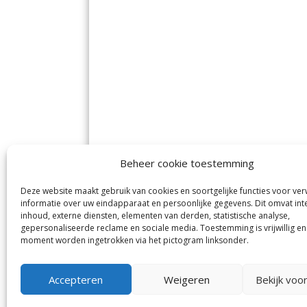
Beheer cookie toestemming
Deze website maakt gebruik van cookies en soortgelijke functies voor ve
De Nieuwe Meerbode
Aal
informatie over uw eindapparaat en persoonlijke gegevens. Dit omvat int
Visserstraat 10
en
inhoud, externe diensten, elementen van derden, statistische analyse,
1431 GJ Aalsmeer
De 
0297-341900
gepersonaliseerde reclame en sociale media. Toestemming is vrijwillig en
Mij
info@meerbode.nl
moment worden ingetrokken via het pictogram linksonder.
Vro
Ba
Uit
Accepteren
Weigeren
Bekijk voo