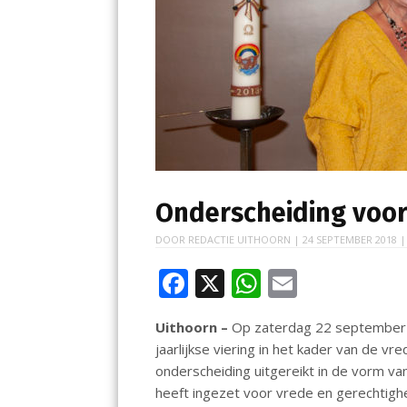
Onderscheiding voor
DOOR
REDACTIE UITHOORN
|
24 SEPTEMBER 2018
|
F
X
W
E
ac
h
m
Uithoorn –
Op zaterdag 22 september h
e
at
ai
jaarlijkse viering in het kader van de v
b
s
l
onderscheiding uitgereikt in de vorm va
o
A
heeft ingezet voor vrede en gerechtighe