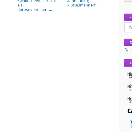
n
Kwakel bewijst kracht
aanhouding
als
‘klusjesmannen’
→
dorpsevenement
→
Sear
O
Oph
O