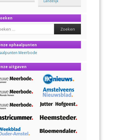
Landelijk
Zoeken
ch
nze ophaalpunten
aalpunten Meerbode
nze uitgaven