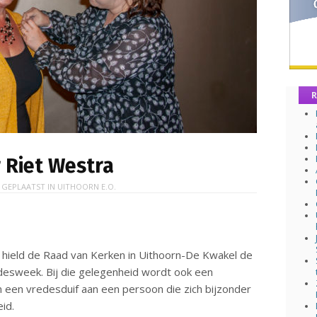
R
 Riet Westra
 GEPLAATST IN
UITHOORN E.O.
ield de Raad van Kerken in Uithoorn-De Kwakel de
redesweek. Bij die gelegenheid wordt ook een
n een vredesduif aan een persoon die zich bijzonder
id.