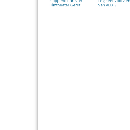
kloppend hart van
Legmeer voorzie
Filmtheater Gerrit
van AED
→
→