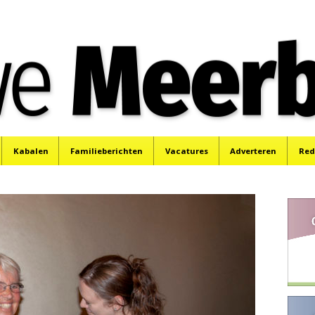
e
Mijdrecht, Uithoorn en De Kwakel.
Kabalen
Familieberichten
Vacatures
Adverteren
Red