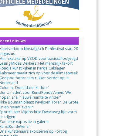
ecent nieuws
Kaartverkoop Nostalgisch Filmfestival start 20
augustus
Mini-skatekamp VZOD voor basisschooljeugd
Lezing Midas Dekkers: Het menselijk tekort
Rondje kunst kijken in Parkje Calslagen
Aalsmeer maakt zich op voor de Klimaatweek
Geelpoothoornaars rukken verder op in
Nederland
Column: ‘Donald denkt door’
Uur U nadert voor KunstRondeVenen: ‘We
hopen snel nieuwe ruimte te vinden’
Jikke Bouman blaast Paviljoen Toren De Grote
Sniep nieuw leven in
Sportcluster Mijdrechtse Dwarsweg lijkt vorm
te krijgen
Zomerse expositie in galerie
KunstRondeVenen
Drie kunstenaars exposeren op Fort bij