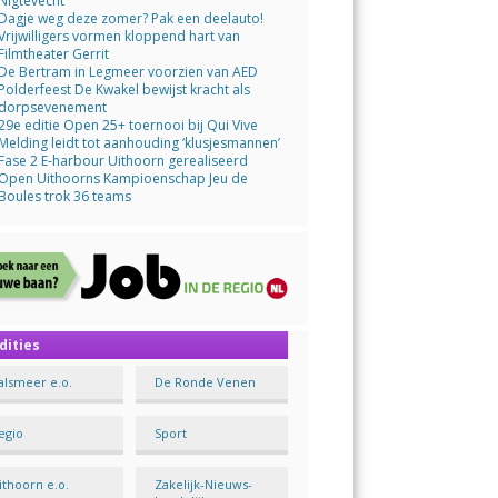
Nigtevecht
Dagje weg deze zomer? Pak een deelauto!
Vrijwilligers vormen kloppend hart van
Filmtheater Gerrit
De Bertram in Legmeer voorzien van AED
Polderfeest De Kwakel bewijst kracht als
dorpsevenement
29e editie Open 25+ toernooi bij Qui Vive
Melding leidt tot aanhouding ‘klusjesmannen’
Fase 2 E-harbour Uithoorn gerealiseerd
Open Uithoorns Kampioenschap Jeu de
Boules trok 36 teams
dities
alsmeer e.o.
De Ronde Venen
egio
Sport
ithoorn e.o.
Zakelijk-Nieuws-