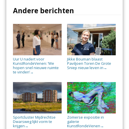
Andere berichten
Uur U nadert voor
Jikke Bouman blaast
KunstRondeVenen: ‘We
Paviljoen Toren De Grote
hopen snel nieuwe ruimte
Sniep nieuw leven in
→
te vinden’
→
Sportcluster Mijdrechtse
Zomerse expositie in
Dwarsweg lijkt vorm te
galerie
krijgen
KunstRondeVenen
→
→