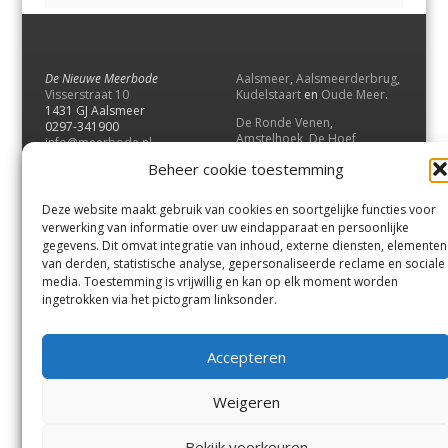
De Nieuwe Meerbode
Aalsmeer
,
Aalsmeerderbrug
,
Visserstraat 10
Kudelstaart
en
Oude Meer
.
1431 GJ Aalsmeer
De Ronde Venen
,
0297-341900
Amstelhoek
,
De Hoef
,
info@meerbode.nl
Mijdrecht
,
Wilnis
,
Vinkeveen
,
Beheer cookie toestemming
Vrouwenakker
,
Waverveen
,
Abcoude
en
Baambrugge
.
Deze website maakt gebruik van cookies en soortgelijke functies voor
Uithoorn
en
De Kwakel
.
verwerking van informatie over uw eindapparaat en persoonlijke
gegevens. Dit omvat integratie van inhoud, externe diensten, elementen
van derden, statistische analyse, gepersonaliseerde reclame en sociale
Contact
media. Toestemming is vrijwillig en kan op elk moment worden
Andere uitgaven
ingetrokken via het pictogram linksonder.
Bezorgklacht
Ophaalpunten
Vacatures
Voorwaarden
Accepteren
Privacyverklaring
Weigeren
© GOUW Uitgevers B.V.
Bekijk voorkeuren