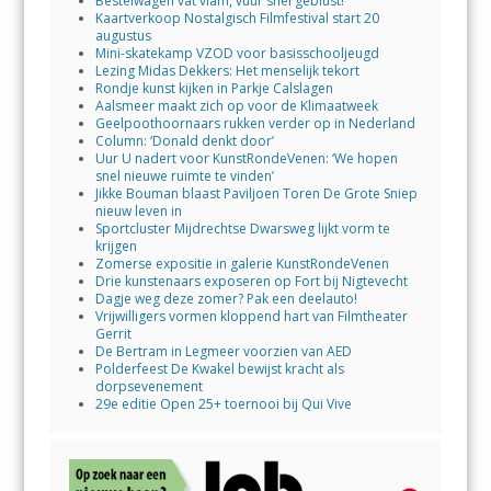
Bestelwagen vat vlam, vuur snel geblust!
Kaartverkoop Nostalgisch Filmfestival start 20
augustus
Mini-skatekamp VZOD voor basisschooljeugd
Lezing Midas Dekkers: Het menselijk tekort
Rondje kunst kijken in Parkje Calslagen
Aalsmeer maakt zich op voor de Klimaatweek
Geelpoothoornaars rukken verder op in Nederland
Column: ‘Donald denkt door’
Uur U nadert voor KunstRondeVenen: ‘We hopen
snel nieuwe ruimte te vinden’
Jikke Bouman blaast Paviljoen Toren De Grote Sniep
nieuw leven in
Sportcluster Mijdrechtse Dwarsweg lijkt vorm te
krijgen
Zomerse expositie in galerie KunstRondeVenen
Drie kunstenaars exposeren op Fort bij Nigtevecht
Dagje weg deze zomer? Pak een deelauto!
Vrijwilligers vormen kloppend hart van Filmtheater
Gerrit
De Bertram in Legmeer voorzien van AED
Polderfeest De Kwakel bewijst kracht als
dorpsevenement
29e editie Open 25+ toernooi bij Qui Vive