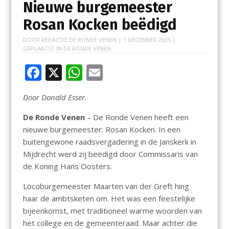
Nieuwe burgemeester
Rosan Kocken beëdigd
DOOR
REDACTIE DE RONDE VENEN
|
1 DECEMBER 2025
|
GEPLAATST IN
DE RONDE VENEN
F
X
W
E
ac
h
m
Door Donald Esser.
e
at
ai
b
s
l
De Ronde Venen
– De Ronde Venen heeft een
nieuwe burgemeester: Rosan Kocken. In een
o
A
buitengewone raadsvergadering in de Janskerk in
o
p
Mijdrecht werd zij beëdigd door Commissaris van
k
p
de Koning Hans Oosters.
Locoburgemeester Maarten van der Greft hing
haar de ambtsketen om. Het was een feestelijke
bijeenkomst, met traditioneel warme woorden van
het college en de gemeenteraad. Maar achter die