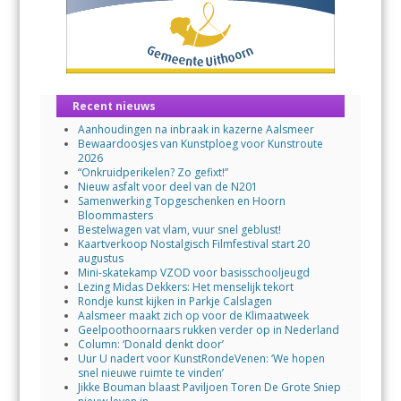
Recent nieuws
Aanhoudingen na inbraak in kazerne Aalsmeer
Bewaardoosjes van Kunstploeg voor Kunstroute
2026
“Onkruidperikelen? Zo gefixt!”
Nieuw asfalt voor deel van de N201
Samenwerking Topgeschenken en Hoorn
Bloommasters
Bestelwagen vat vlam, vuur snel geblust!
Kaartverkoop Nostalgisch Filmfestival start 20
augustus
Mini-skatekamp VZOD voor basisschooljeugd
Lezing Midas Dekkers: Het menselijk tekort
Rondje kunst kijken in Parkje Calslagen
Aalsmeer maakt zich op voor de Klimaatweek
Geelpoothoornaars rukken verder op in Nederland
Column: ‘Donald denkt door’
Uur U nadert voor KunstRondeVenen: ‘We hopen
snel nieuwe ruimte te vinden’
Jikke Bouman blaast Paviljoen Toren De Grote Sniep