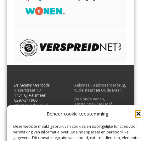
De Nieuwe Meerbode
Aalsmeer
,
Aalsmeerderbrug
,
Visserstraat 10
Kudelstaart
en
Oude Meer
.
1431 GJ Aalsmeer
De Ronde Venen
,
0297-341900
Amstelhoek
,
De Hoef
,
info@meerbode.nl
Mijdrecht
,
Wilnis
,
Vinkeveen
,
Beheer cookie toestemming
Vrouwenakker
,
Waverveen
,
Abcoude
en
Baambrugge
.
Deze website maakt gebruik van cookies en soortgelijke functies voor
Uithoorn
en
De Kwakel
.
verwerking van informatie over uw eindapparaat en persoonlijke
gegevens. Dit omvat integratie van inhoud, externe diensten, elementen