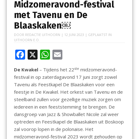
Midzomeravond-festival
met Tavenu en De
Blaaskaken￼
DOOR
REDACTIE UITHOORN
|
12 JUNI 2023
| GEPLAATST IN
UITHOORN E.O.
F
X
W
E
ac
h
m
ste
De Kwakel
– Tijdens het 22
midzomeravond-
e
at
ai
festival in op zaterdagavond 17 juni zorgt zowel
b
s
l
Tavenu als Feestkapel De Blaaskaken voor een
o
A
feestje in De Kwakel. Het orkest van Tavenu en de
steelband zullen voor gezellige muziek zorgen om
o
p
iedereen in een feeststemming te brengen. De
k
p
dansgroep van Jazz & Showballet Nicole zal weer
optreden en Feestkapel de Blaaskaken uit Boskoop
zal voorop lopen in de polonaise. Het
midzomeravond-festival 2023 wordt gehouden op