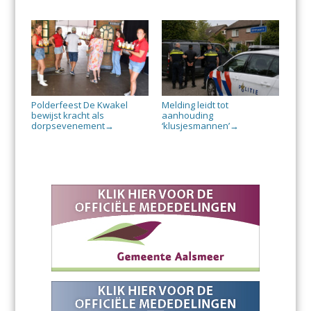
Polderfeest De Kwakel
Melding leidt tot
bewijst kracht als
aanhouding
dorpsevenement
‘klusjesmannen’
→
→