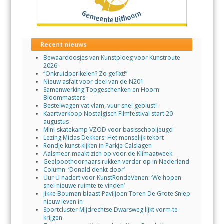
Recent nieuws
Bewaardoosjes van Kunstploeg voor Kunstroute
2026
“Onkruidperikelen? Zo gefixt!”
Nieuw asfalt voor deel van de N201
Samenwerking Topgeschenken en Hoorn
Bloommasters
Bestelwagen vat vlam, vuur snel geblust!
Kaartverkoop Nostalgisch Filmfestival start 20
augustus
Mini-skatekamp VZOD voor basisschooljeugd
Lezing Midas Dekkers: Het menselijk tekort
Rondje kunst kijken in Parkje Calslagen
Aalsmeer maakt zich op voor de Klimaatweek
Geelpoothoornaars rukken verder op in Nederland
Column: ‘Donald denkt door’
Uur U nadert voor KunstRondeVenen: ‘We hopen
snel nieuwe ruimte te vinden’
Jikke Bouman blaast Paviljoen Toren De Grote Sniep
nieuw leven in
Sportcluster Mijdrechtse Dwarsweg lijkt vorm te
krijgen