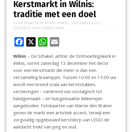
Kerstmarkt in Wilnis:
traditie met een doel
DOOR
REDACTIE DE RONDE VENEN
|
3 DECEMBER 2025
|
GEPLAATST IN
DE RONDE VENEN
F
X
W
E
ac
h
m
Wilnis
– De Schakel, achter de Ontmoetingskerk in
e
at
ai
Wilnis, vormt zaterdag 13 december het decor
b
s
l
voor een kerstmarkt die meer is dan een
o
A
verzameling kraampjes. Tussen 10.00 en 15.00 uur
wordt een breed scala aan kerststukken,
o
p
versieringen – variërend van nostalgisch tot
k
p
handgemaakt – en huisgemaakte lekkernijen
aangeboden. Fotokaarten van Marrie den Braber
geven de markt een artistiek accent, terwijl een
zorgvuldig opgebouwd kerstdorp van LEGO de
aandacht trekt van jong en oud.