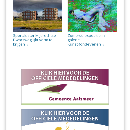
Sportcluster Mijdrechtse
Zomerse expositie in
Dwarsweg lijkt vorm te
galerie
krijgen
KunstRondeVenen
→
→