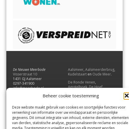
De Nieuwe Meerbode
Aalsmeer
,
Aalsmeerderbrug
,
Visserstraat 10
Kudelstaart
en
Oude Meer
.
1431 GJ Aalsmeer
De Ronde Venen
,
0297-341900
Amstelhoek
,
De Hoef
,
info@meerbode.nl
Mijdrecht
,
Wilnis
,
Vinkeveen
,
Beheer cookie toestemming
Vrouwenakker
,
Waverveen
,
Abcoude
en
Baambrugge
.
Deze website maakt gebruik van cookies en soortgelijke functies voor
Uithoorn
en
De Kwakel
.
verwerking van informatie over uw eindapparaat en persoonlijke
gegevens. Dit omvat integratie van inhoud, externe diensten, elementen
van derden, statistische analyse, gepersonaliseerde reclame en sociale
Contact
media. Toestemming is vrijwillig en kan op elk moment worden