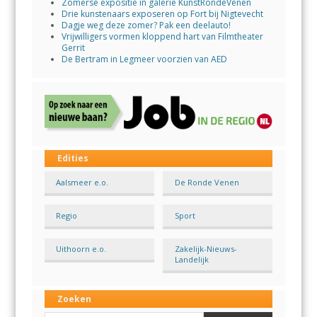
Zomerse expositie in galerie KunstRondeVenen
Drie kunstenaars exposeren op Fort bij Nigtevecht
Dagje weg deze zomer? Pak een deelauto!
Vrijwilligers vormen kloppend hart van Filmtheater
Gerrit
De Bertram in Legmeer voorzien van AED
Edities
Aalsmeer e.o.
De Ronde Venen
Regio
Sport
Uithoorn e.o.
Zakelijk-Nieuws-
Landelijk
Zoeken
Search