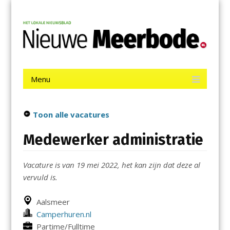
Menu
Skip
Nieuwe Meerbode
to
content
Het laatste nieuws uit Aalsmeer, De Ronde Venen, Mijdrecht,
Uithoorn en De Kwakel.
Menu
Skip
to
content
Toon alle vacatures
Medewerker administratie
Vacature is van 19 mei 2022, het kan zijn dat deze al
vervuld is.
Aalsmeer
Camperhuren.nl
Partime/Fulltime