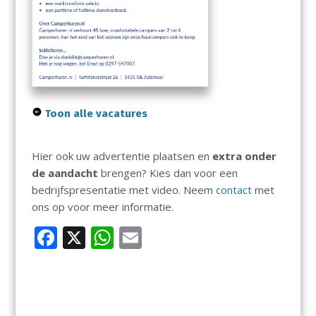
Toon alle vacatures
Hier ook uw advertentie plaatsen en
extra onder
de aandacht
brengen? Kies dan voor een
bedrijfspresentatie met video. Neem
contact
met
ons op voor meer informatie.
F
X
W
E
ac
h
m
e
at
ai
b
s
l