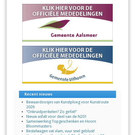
o
A
o
p
k
p
Recent nieuws
Bewaardoosjes van Kunstploeg voor Kunstroute
2026
“Onkruidperikelen? Zo gefixt!”
Nieuw asfalt voor deel van de N201
Samenwerking Topgeschenken en Hoorn
Bloommasters
Bestelwagen vat vlam, vuur snel geblust!