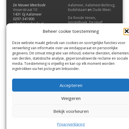
De Nieuwe Meerbode
Aalsmeer
,
Aalsmeerderbrug
,
Visserstraat 10
Kudelstaart
en
Oude Meer
.
1431 GJ Aalsmeer
De Ronde Venen
,
0297-341900
Amstelhoek
,
De Hoef
,
info@meerbode.nl
Mijdrecht
,
Wilnis
,
Vinkeveen
,
Beheer cookie toestemming
Vrouwenakker
,
Waverveen
,
Abcoude
en
Baambrugge
.
Deze website maakt gebruik van cookies en soortgelijke functies voor
Uithoorn
en
De Kwakel
.
verwerking van informatie over uw eindapparaat en persoonlijke
gegevens. Dit omvat integratie van inhoud, externe diensten, elementen
van derden, statistische analyse, gepersonaliseerde reclame en sociale
Contact
media. Toestemming is vrijwillig en kan op elk moment worden
Andere uitgaven
ingetrokken via het pictogram linksonder.
Bezorgklacht
Ophaalpunten
Vacatures
Voorwaarden
Accepteren
Privacyverklaring
Weigeren
© GOUW Uitgevers B.V.
Bekijk voorkeuren
Menu
Aalsmeer
De Ronde Venen
Uithoorn
Aalsmeer/Uithoorn
De Ronde Venen
Privacyverklaring