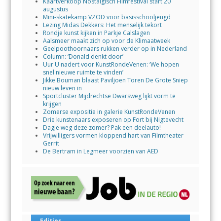
Kaartverkoop Nostalgisch Filmfestival start 20
augustus
Mini-skatekamp VZOD voor basisschooljeugd
Lezing Midas Dekkers: Het menselijk tekort
Rondje kunst kijken in Parkje Calslagen
Aalsmeer maakt zich op voor de Klimaatweek
Geelpoothoornaars rukken verder op in Nederland
Column: ‘Donald denkt door’
Uur U nadert voor KunstRondeVenen: ‘We hopen
snel nieuwe ruimte te vinden’
Jikke Bouman blaast Paviljoen Toren De Grote Sniep
nieuw leven in
Sportcluster Mijdrechtse Dwarsweg lijkt vorm te
krijgen
Zomerse expositie in galerie KunstRondeVenen
Drie kunstenaars exposeren op Fort bij Nigtevecht
Dagje weg deze zomer? Pak een deelauto!
Vrijwilligers vormen kloppend hart van Filmtheater
Gerrit
De Bertram in Legmeer voorzien van AED
Edities