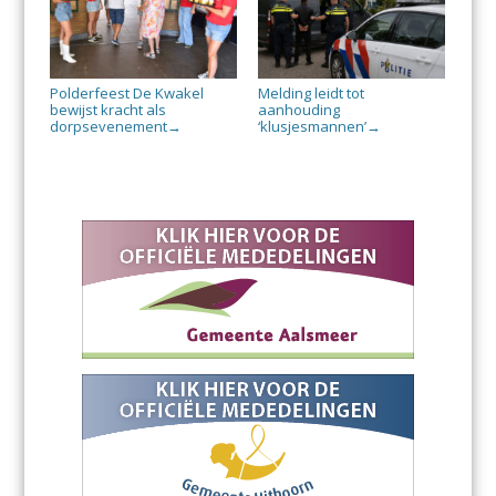
Polderfeest De Kwakel
Melding leidt tot
bewijst kracht als
aanhouding
dorpsevenement
‘klusjesmannen’
→
→