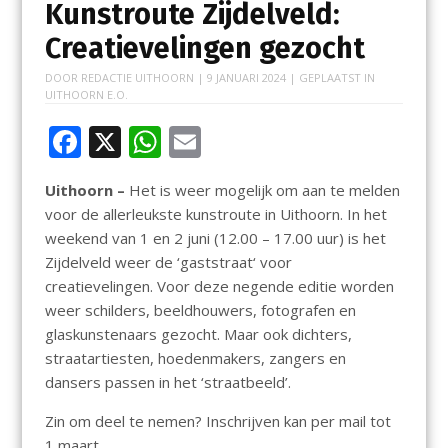
Kunstroute Zijdelveld:
Creatievelingen gezocht
DOOR
REDACTIE UITHOORN
|
9 JANUARI 2024
| GEPLAATST IN
UITHOORN E.O.
F
X
W
E
ac
h
m
Uithoorn –
Het is weer mogelijk om aan te melden
e
at
ai
voor de allerleukste kunstroute in Uithoorn. In het
b
s
l
weekend van 1 en 2 juni (12.00 – 17.00 uur) is het
o
A
Zijdelveld weer de ‘gaststraat‘ voor
creatievelingen. Voor deze negende editie worden
o
p
weer schilders, beeldhouwers, fotografen en
k
p
glaskunstenaars gezocht. Maar ook dichters,
straatartiesten, hoedenmakers, zangers en
dansers passen in het ‘straatbeeld’.
Zin om deel te nemen? Inschrijven kan per mail tot
1 maart