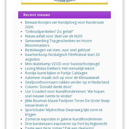
Recent nieuws
Bewaardoosjes van Kunstploeg voor Kunstroute
2026
“Onkruidperikelen? Zo gefixt!”
Nieuw asfalt voor deel van de N201
Samenwerking Topgeschenken en Hoorn
Bloommasters
Bestelwagen vat vlam, vuur snel geblust!
Kaartverkoop Nostalgisch Filmfestival start 20
augustus
Mini-skatekamp VZOD voor basisschooljeugd
Lezing Midas Dekkers: Het menselijk tekort
Rondje kunst kijken in Parkje Calslagen
Aalsmeer maakt zich op voor de Klimaatweek
Geelpoothoornaars rukken verder op in Nederland
Column: ‘Donald denkt door’
Uur U nadert voor KunstRondeVenen: ‘We hopen
snel nieuwe ruimte te vinden’
Jikke Bouman blaast Paviljoen Toren De Grote Sniep
nieuw leven in
Sportcluster Mijdrechtse Dwarsweg lijkt vorm te
krijgen
Zomerse expositie in galerie KunstRondeVenen
Drie kunstenaars exposeren op Fort bij Nigtevecht
Dagje weg deze zomer? Pak een deelauto!