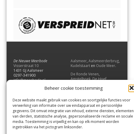
De Nieuwe Meerbode
Aalsmeer
,
Aalsmeerderbrug
,
Visserstraat 10
Kudelstaart
en
Oude Meer
.
1431 GJ Aalsmeer
De Ronde Venen
,
0297-341900
Amstelhoek
,
De Hoef
,
info@meerbode.nl
Mijdrecht
,
Wilnis
,
Vinkeveen
,
Beheer cookie toestemming
Vrouwenakker
,
Waverveen
,
Abcoude
en
Baambrugge
.
Deze website maakt gebruik van cookies en soortgelijke functies voor
Uithoorn
en
De Kwakel
.
verwerking van informatie over uw eindapparaat en persoonlijke
gegevens. Dit omvat integratie van inhoud, externe diensten, elementen
van derden, statistische analyse, gepersonaliseerde reclame en sociale
Contact
media. Toestemming is vrijwillig en kan op elk moment worden
Andere uitgaven
ingetrokken via het pictogram linksonder.
Bezorgklacht
Ophaalpunten