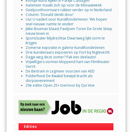
Rondje kunst kijken in Parkje Calslagen
Aalsmeer maakt zich op voor de Klimaatweek
Geelpoothoornaars rukken verder op in Nederland
Column: ‘Donald denkt door’
Uur U nadert voor KunstRondeVenen: ‘We hopen
snel nieuwe ruimte te vinden’
Jikke Bouman blaast Paviljoen Toren De Grote Sniep
nieuw leven in
Sportcluster Mijdrechtse Dwarsweg lijkt vorm te
krijgen
Zomerse expositie in galerie KunstRondeVenen
Drie kunstenaars exposeren op Fort bij Nigtevecht
Dagje weg deze zomer? Pak een deelauto!
Vrijwilligers vormen kloppend hart van Filmtheater
Gerrit
De Bertram in Legmeer voorzien van AED
Polderfeest De Kwakel bewijst kracht als
dorpsevenement
29e editie Open 25+ toernooi bij Qui Vive
Edities