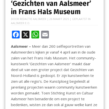
‘Gezichten van Aalsmeer’
in Frans Hals Museum
DOOR
REDACTIE AALSMEER
|
26 MAART 2025
| GEPLAATST IN
AALSMEER E.O.
F
X
W
E
ac
h
m
Aalsmeer –
Meer dan 260 selfieportretten van
e
at
ai
Aalsmeerders kijken je vanaf 4 april aan in de oude
b
s
l
zalen van het Frans Hals Museum. Het community-
o
A
kunstwerk ‘Gezichten van Aalsmeer’ maakt daar
deel uit van een groter project dat Gezichten van
o
p
Noord-Holland is gedoopt. Er zijn kunstwerken te
k
p
zien uit alle regio’s. De Kunstploeg begeleidt al
jarenlang projecten waarin community kunstwerken
worden gemaakt. Toen Stichting Kunst en Cultuur
Aalsmeer hen benaderde om een project te
bedenken, wisten ze dan ook al gauw welke kant ze