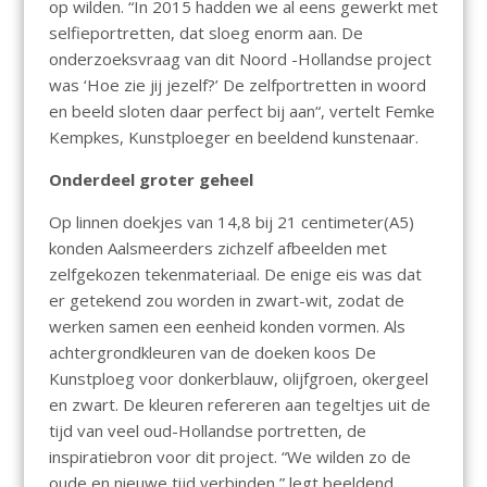
op wilden. “In 2015 hadden we al eens gewerkt met
selfieportretten, dat sloeg enorm aan. De
onderzoeksvraag van dit Noord -Hollandse project
was ‘Hoe zie jij jezelf?’ De zelfportretten in woord
en beeld sloten daar perfect bij aan“, vertelt Femke
Kempkes, Kunstploeger en beeldend kunstenaar.
Onderdeel groter geheel
Op linnen doekjes van 14,8 bij 21 centimeter(A5)
konden Aalsmeerders zichzelf afbeelden met
zelfgekozen tekenmateriaal. De enige eis was dat
er getekend zou worden in zwart-wit, zodat de
werken samen een eenheid konden vormen. Als
achtergrondkleuren van de doeken koos De
Kunstploeg voor donkerblauw, olijfgroen, okergeel
en zwart. De kleuren refereren aan tegeltjes uit de
tijd van veel oud-Hollandse portretten, de
inspiratiebron voor dit project. “We wilden zo de
oude en nieuwe tijd verbinden,” legt beeldend