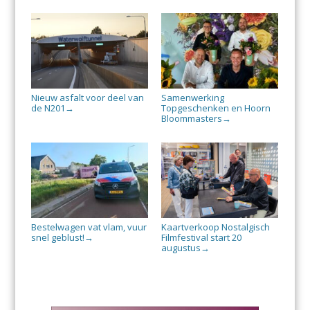
Nieuw asfalt voor deel van
Samenwerking
de N201
Topgeschenken en Hoorn
→
Bloommasters
→
Bestelwagen vat vlam, vuur
Kaartverkoop Nostalgisch
snel geblust!
Filmfestival start 20
→
augustus
→