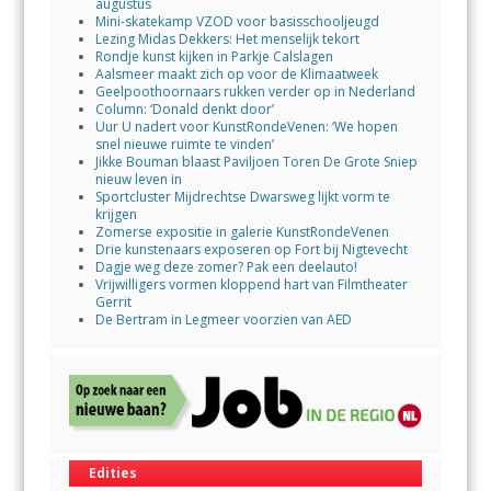
augustus
Mini-skatekamp VZOD voor basisschooljeugd
Lezing Midas Dekkers: Het menselijk tekort
Rondje kunst kijken in Parkje Calslagen
Aalsmeer maakt zich op voor de Klimaatweek
Geelpoothoornaars rukken verder op in Nederland
Column: ‘Donald denkt door’
Uur U nadert voor KunstRondeVenen: ‘We hopen
snel nieuwe ruimte te vinden’
Jikke Bouman blaast Paviljoen Toren De Grote Sniep
nieuw leven in
Sportcluster Mijdrechtse Dwarsweg lijkt vorm te
krijgen
Zomerse expositie in galerie KunstRondeVenen
Drie kunstenaars exposeren op Fort bij Nigtevecht
Dagje weg deze zomer? Pak een deelauto!
Vrijwilligers vormen kloppend hart van Filmtheater
Gerrit
De Bertram in Legmeer voorzien van AED
Edities