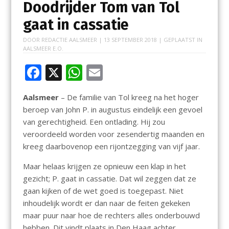
Doodrijder Tom van Tol
gaat in cassatie
DOOR
REDACTIE AALSMEER
|
13 SEPTEMBER 2018
| GEPLAATST IN
AALSMEER E.O.
F
X
W
E
ac
h
m
Aalsmeer
– De familie van Tol kreeg na het hoger
e
at
ai
beroep van John P. in augustus eindelijk een gevoel
b
s
l
van gerechtigheid. Een ontlading. Hij zou
o
A
veroordeeld worden voor zesendertig maanden en
kreeg daarbovenop een rijontzegging van vijf jaar.
o
p
k
p
Maar helaas krijgen ze opnieuw een klap in het
gezicht; P. gaat in cassatie. Dat wil zeggen dat ze
gaan kijken of de wet goed is toegepast. Niet
inhoudelijk wordt er dan naar de feiten gekeken
maar puur naar hoe de rechters alles onderbouwd
hebben. Dit vindt plaats in Den Haag achter