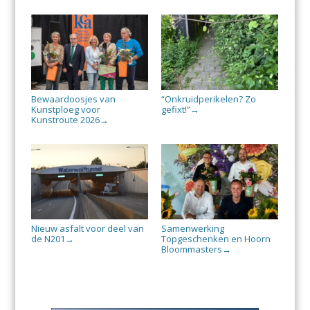
Bewaardoosjes van
“Onkruidperikelen? Zo
Kunstploeg voor
gefixt!”
→
Kunstroute 2026
→
Nieuw asfalt voor deel van
Samenwerking
de N201
Topgeschenken en Hoorn
→
Bloommasters
→