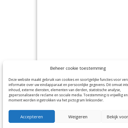
Beheer cookie toestemming
Deze website maakt gebruik van cookies en soortgelijke functies voor ve
De Nieuwe Meerbode
Aal
informatie over uw eindapparaat en persoonlijke gegevens. Dit omvat int
Visserstraat 10
en
inhoud, externe diensten, elementen van derden, statistische analyse,
1431 GJ Aalsmeer
De 
0297-341900
gepersonaliseerde reclame en sociale media. Toestemming is vrijwillig en
Mij
info@meerbode.nl
moment worden ingetrokken via het pictogram linksonder.
Vro
Ba
Uit
Accepteren
Weigeren
Bekijk voo