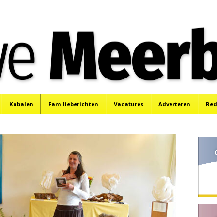
e
Mijdrecht, Uithoorn en De Kwakel.
Kabalen
Familieberichten
Vacatures
Adverteren
Red