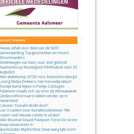
ecent nieuws
Nieuw asfalt voor deel van de N201
Samenwerking Topgeschenken en Hoorn
Bloommasters
Bestelwagen vat vlam, vuur snel geblust!
Kaartverkoop Nostalgisch Filmfestival start 20
augustus
Mini-skatekamp VZOD voor basisschooljeugd
Lezing Midas Dekkers: Het menselijk tekort
Rondje kunst kijken in Parkje Calslagen
Aalsmeer maakt zich op voor de Klimaatweek
Geelpoothoornaars rukken verder op in
Nederland
Column: ‘Donald denkt door’
Uur U nadert voor KunstRondeVenen: ‘We
hopen snel nieuwe ruimte te vinden’
Jikke Bouman blaast Paviljoen Toren De Grote
Sniep nieuw leven in
Sportcluster Mijdrechtse Dwarsweg lijkt vorm