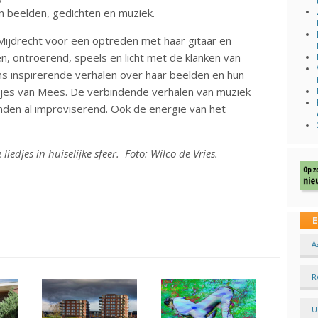
n beelden, gedichten en muziek.
jdrecht voor een optreden met haar gitaar en
en, ontroerend, speels en licht met de klanken van
ins inspirerende verhalen over haar beelden en hun
djes van Mees. De verbindende verhalen van muziek
nden al improviserend. Ook de energie van het
edjes in huiselijke sfeer. Foto: Wilco de Vries.
E
A
R
U