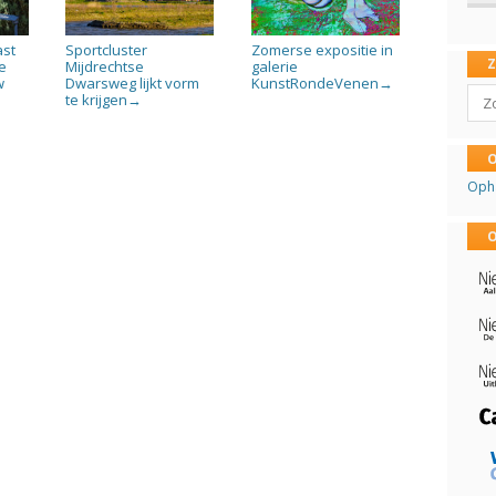
ast
Sportcluster
Zomerse expositie in
e
Mijdrechtse
galerie
w
Dwarsweg lijkt vorm
KunstRondeVenen
→
Sear
te krijgen
→
O
Oph
O