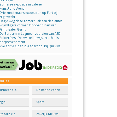
te krijgen
Zomerse expositie in galerie
KunstRondeVenen
Drie kunstenaars exposeren op Fort bij
Nigtevecht
Dagje weg deze zomer? Pak een deelauto!
Vrijwilligers vormen kloppend hart van
Filmtheater Gerrit
De Bertram in Legmeer voorzien van AED
Polderfeest De Kwakel bewijst kracht als
dorpsevenement
29e editie Open 25+ toernooi bij Qui Vive
dities
alsmeer e.o.
De Ronde Venen
egio
Sport
ithoorn e.o.
Zakelijk-Nieuws-