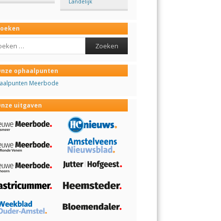
Landelijk
Zoeken
ch
nze ophaalpunten
aalpunten Meerbode
nze uitgaven