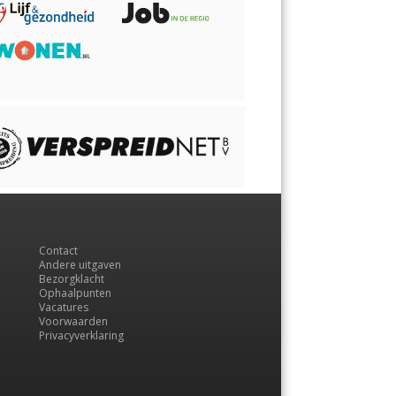
Contact
Andere uitgaven
Bezorgklacht
Ophaalpunten
Vacatures
Voorwaarden
Privacyverklaring