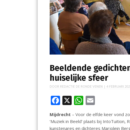
Beeldende gedichten 
huiselijke sfeer
DOOR
REDACTIE DE RONDE VENEN
|
4 FEBRUARI 20
F
X
W
E
ac
h
m
Mijdrecht
– Voor de elfde keer vond z
e
at
ai
‘Muziek in Beeld’ plaats bij IntoTuition, 
b
s
l
kunstenares en dichteres Marjolein Ber