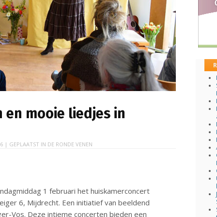
R
en mooie liedjes in
26
| GEPLAATST IN
DE RONDE VENEN
ondagmiddag 1 februari het huiskamerconcert
Reiger 6, Mijdrecht. Een initiatief van beeldend
ger-Vos. Deze intieme concerten bieden een