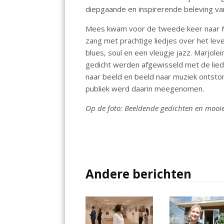
o
A
diepgaande en inspirerende beleving va
o
p
Mees kwam voor de tweede keer naar Mi
k
p
zang met prachtige liedjes over het lev
blues, soul en een vleugje jazz. Marjole
gedicht werden afgewisseld met de lie
naar beeld en beeld naar muziek ontsto
publiek werd daarin meegenomen.
Op de foto: Beeldende gedichten en mooie li
Andere berichten