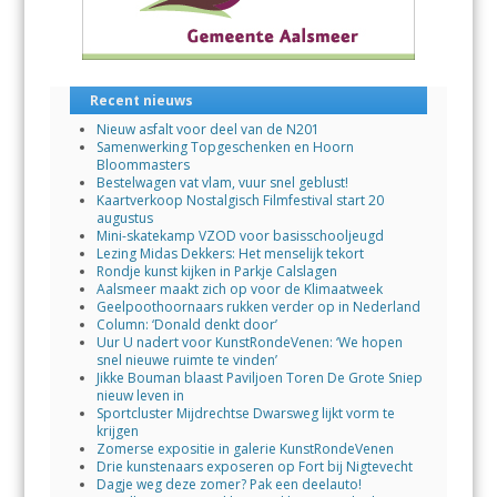
Recent nieuws
Nieuw asfalt voor deel van de N201
Samenwerking Topgeschenken en Hoorn
Bloommasters
Bestelwagen vat vlam, vuur snel geblust!
Kaartverkoop Nostalgisch Filmfestival start 20
augustus
Mini-skatekamp VZOD voor basisschooljeugd
Lezing Midas Dekkers: Het menselijk tekort
Rondje kunst kijken in Parkje Calslagen
Aalsmeer maakt zich op voor de Klimaatweek
Geelpoothoornaars rukken verder op in Nederland
Column: ‘Donald denkt door’
Uur U nadert voor KunstRondeVenen: ‘We hopen
snel nieuwe ruimte te vinden’
Jikke Bouman blaast Paviljoen Toren De Grote Sniep
nieuw leven in
Sportcluster Mijdrechtse Dwarsweg lijkt vorm te
krijgen
Zomerse expositie in galerie KunstRondeVenen
Drie kunstenaars exposeren op Fort bij Nigtevecht
Dagje weg deze zomer? Pak een deelauto!