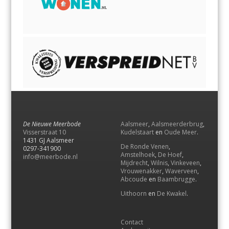
De Nieuwe Meerbode
Aalsmeer
,
Aalsmeerderbrug
,
Visserstraat 10
Kudelstaart
en
Oude Meer
.
1431 GJ Aalsmeer
De Ronde Venen
,
0297-341900
Amstelhoek
,
De Hoef
,
info@meerbode.nl
Mijdrecht
,
Wilnis
,
Vinkeveen
,
Vrouwenakker
,
Waverveen
,
Abcoude
en
Baambrugge
.
Uithoorn
en
De Kwakel
.
Contact