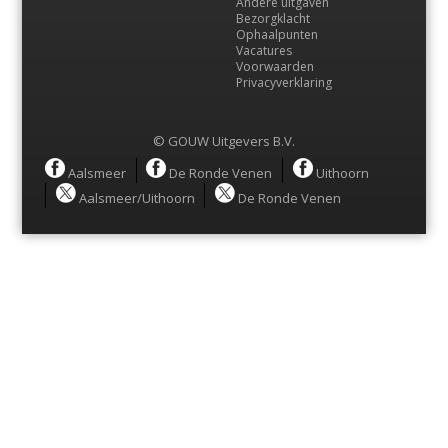
Andere uitgaven
Bezorgklacht
Ophaalpunten
Vacatures
Voorwaarden
Privacyverklaring
© GOUW Uitgevers B.V.
Menu
Aalsmeer
De Ronde Venen
Uithoorn
Aalsmeer/Uithoorn
De Ronde Venen