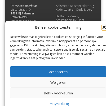
De Nieuwe Meerbode
Aalsmeer
,
Aalsmeerderbrug
,
Visserstraat 10
Kudelstaart
en
Oude Meer
.
1431 GJ Aalsmeer
De Ronde Venen
,
0297-341900
Amstelhoek
,
De Hoef
,
info@meerbode.nl
Mijdrecht
,
Wilnis
,
Vinkeveen
,
Beheer cookie toestemming
Vrouwenakker
,
Waverveen
,
Abcoude
en
Baambrugge
.
Deze website maakt gebruik van cookies en soortgelijke functies voor
Uithoorn
en
De Kwakel
.
verwerking van informatie over uw eindapparaat en persoonlijke
gegevens. Dit omvat integratie van inhoud, externe diensten, elementen
van derden, statistische analyse, gepersonaliseerde reclame en sociale
Contact
media. Toestemming is vrijwillig en kan op elk moment worden
Andere uitgaven
ingetrokken via het pictogram linksonder.
Bezorgklacht
Ophaalpunten
Vacatures
Voorwaarden
Accepteren
Privacyverklaring
Weigeren
© GOUW Uitgevers B.V.
Bekijk voorkeuren
Menu
Aalsmeer
De Ronde Venen
Uithoorn
Aalsmeer/Uithoorn
De Ronde Venen
Privacyverklaring