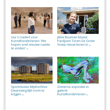
Uur U nadert voor
Jikke Bouman blaast
KunstRondeVenen: ‘We
Paviljoen Toren De Grote
hopen snel nieuwe ruimte
Sniep nieuw leven in
→
te vinden’
→
Sportcluster Mijdrechtse
Zomerse expositie in
Dwarsweg lijkt vorm te
galerie
krijgen
KunstRondeVenen
→
→