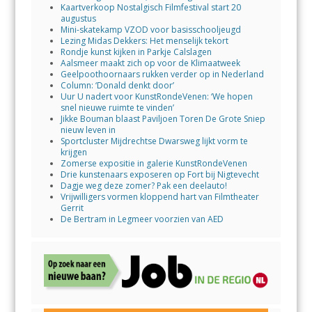
Kaartverkoop Nostalgisch Filmfestival start 20
augustus
Mini-skatekamp VZOD voor basisschooljeugd
Lezing Midas Dekkers: Het menselijk tekort
Rondje kunst kijken in Parkje Calslagen
Aalsmeer maakt zich op voor de Klimaatweek
Geelpoothoornaars rukken verder op in Nederland
Column: ‘Donald denkt door’
Uur U nadert voor KunstRondeVenen: ‘We hopen
snel nieuwe ruimte te vinden’
Jikke Bouman blaast Paviljoen Toren De Grote Sniep
nieuw leven in
Sportcluster Mijdrechtse Dwarsweg lijkt vorm te
krijgen
Zomerse expositie in galerie KunstRondeVenen
Drie kunstenaars exposeren op Fort bij Nigtevecht
Dagje weg deze zomer? Pak een deelauto!
Vrijwilligers vormen kloppend hart van Filmtheater
Gerrit
De Bertram in Legmeer voorzien van AED