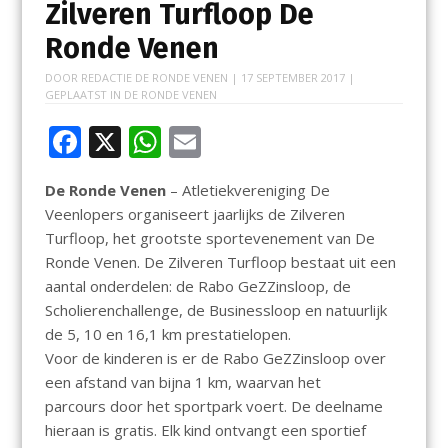
Zilveren Turfloop De
Ronde Venen
DOOR
REDACTIE DE RONDE VENEN
|
17 SEPTEMBER 2017
|
GEPLAATST IN
DE RONDE VENEN
F
X
W
E
ac
h
m
De Ronde Venen
– Atletiekvereniging De
e
at
ai
Veenlopers organiseert jaarlijks de Zilveren
b
s
l
Turfloop, het grootste sportevenement van De
o
A
Ronde Venen. De Zilveren Turfloop bestaat uit een
aantal onderdelen: de Rabo GeZZinsloop, de
o
p
Scholierenchallenge, de Businessloop en natuurlijk
k
p
de 5, 10 en 16,1 km prestatielopen.
Voor de kinderen is er de Rabo GeZZinsloop over
een afstand van bijna 1 km, waarvan het
parcours door het sportpark voert. De deelname
hieraan is gratis. Elk kind ontvangt een sportief