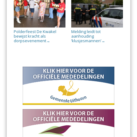
Polderfeest De Kwakel
Melding leidt tot
bewijst kracht als
aanhouding
dorpsevenement
‘klusjesmannen’
→
→