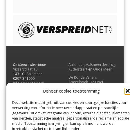
De Nieuwe Meerbode
Aalsmeer
,
Aalsmeerderbrug
,
Visserstraat 10
Kudelstaart
en
Oude Meer
.
1431 GJ Aalsmeer
De Ronde Venen
,
0297-341900
Amstelhoek
,
De Hoef
,
info@meerbode.nl
Mijdrecht
,
Wilnis
,
Vinkeveen
,
Beheer cookie toestemming
Vrouwenakker
,
Waverveen
,
Abcoude
en
Baambrugge
.
Deze website maakt gebruik van cookies en soortgelijke functies voor
Uithoorn
en
De Kwakel
.
verwerking van informatie over uw eindapparaat en persoonlijke
gegevens. Dit omvat integratie van inhoud, externe diensten, elementen
van derden, statistische analyse, gepersonaliseerde reclame en sociale
Contact
media. Toestemming is vrijwillig en kan op elk moment worden
Andere uitgaven
ingetrokken via het pictogram linksonder.
Bezorgklacht