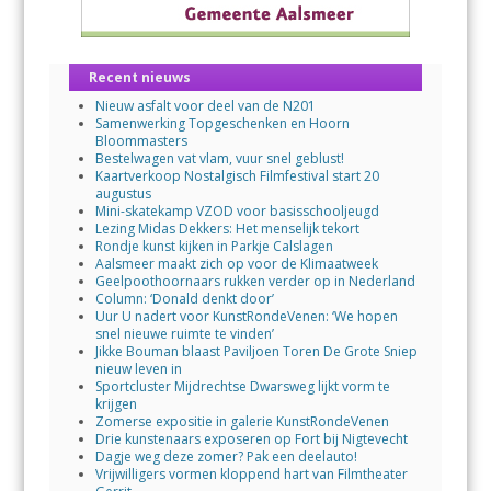
Recent nieuws
Nieuw asfalt voor deel van de N201
Samenwerking Topgeschenken en Hoorn
Bloommasters
Bestelwagen vat vlam, vuur snel geblust!
Kaartverkoop Nostalgisch Filmfestival start 20
augustus
Mini-skatekamp VZOD voor basisschooljeugd
Lezing Midas Dekkers: Het menselijk tekort
Rondje kunst kijken in Parkje Calslagen
Aalsmeer maakt zich op voor de Klimaatweek
Geelpoothoornaars rukken verder op in Nederland
Column: ‘Donald denkt door’
Uur U nadert voor KunstRondeVenen: ‘We hopen
snel nieuwe ruimte te vinden’
Jikke Bouman blaast Paviljoen Toren De Grote Sniep
nieuw leven in
Sportcluster Mijdrechtse Dwarsweg lijkt vorm te
krijgen
Zomerse expositie in galerie KunstRondeVenen
Drie kunstenaars exposeren op Fort bij Nigtevecht
Dagje weg deze zomer? Pak een deelauto!
Vrijwilligers vormen kloppend hart van Filmtheater