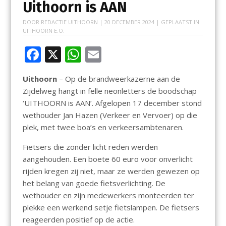
Uithoorn is AAN
DOOR
REDACTIE UITHOORN
|
20 DECEMBER 2024
| GEPLAATST IN
UITHOORN E.O.
F
X
W
E
ac
h
m
Uithoorn
– Op de brandweerkazerne aan de
e
at
ai
Zijdelweg hangt in felle neonletters de boodschap
b
s
l
‘UITHOORN is AAN’. Afgelopen 17 december stond
o
A
wethouder Jan Hazen (Verkeer en Vervoer) op die
plek, met twee boa’s en verkeersambtenaren.
o
p
k
p
Fietsers die zonder licht reden werden
aangehouden. Een boete 60 euro voor onverlicht
rijden kregen zij niet, maar ze werden gewezen op
het belang van goede fietsverlichting. De
wethouder en zijn medewerkers monteerden ter
plekke een werkend setje fietslampen. De fietsers
reageerden positief op de actie.