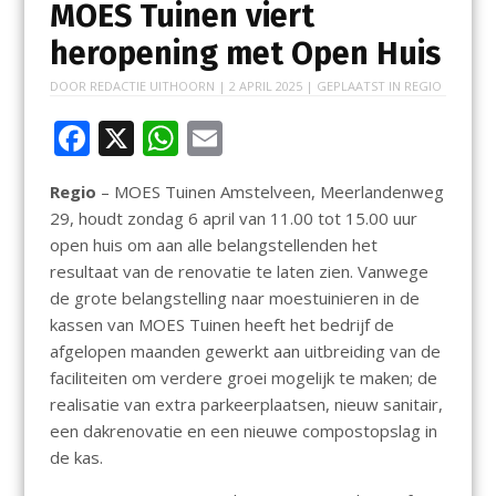
MOES Tuinen viert
heropening met Open Huis
DOOR
REDACTIE UITHOORN
|
2 APRIL 2025
| GEPLAATST IN
REGIO
F
X
W
E
ac
h
m
Regio
– MOES Tuinen Amstelveen, Meerlandenweg
e
at
ai
29, houdt zondag 6 april van 11.00 tot 15.00 uur
b
s
l
open huis om aan alle belangstellenden het
o
A
resultaat van de renovatie te laten zien. Vanwege
de grote belangstelling naar moestuinieren in de
o
p
kassen van MOES Tuinen heeft het bedrijf de
k
p
afgelopen maanden gewerkt aan uitbreiding van de
faciliteiten om verdere groei mogelijk te maken; de
realisatie van extra parkeerplaatsen, nieuw sanitair,
een dakrenovatie en een nieuwe compostopslag in
de kas.