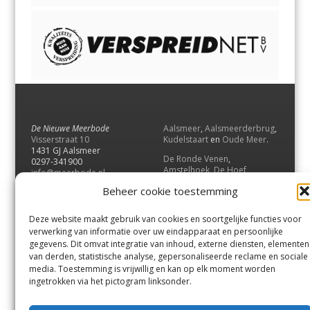
De Nieuwe Meerbode
Aalsmeer
,
Aalsmeerderbrug
,
Visserstraat 10
Kudelstaart
en
Oude Meer
.
1431 GJ Aalsmeer
De Ronde Venen
,
0297-341900
Amstelhoek
,
De Hoef
,
info@meerbode.nl
Mijdrecht
,
Wilnis
,
Vinkeveen
,
Beheer cookie toestemming
Vrouwenakker
,
Waverveen
,
Abcoude
en
Baambrugge
.
Deze website maakt gebruik van cookies en soortgelijke functies voor
Uithoorn
en
De Kwakel
.
verwerking van informatie over uw eindapparaat en persoonlijke
gegevens. Dit omvat integratie van inhoud, externe diensten, elementen
van derden, statistische analyse, gepersonaliseerde reclame en sociale
Contact
media. Toestemming is vrijwillig en kan op elk moment worden
Andere uitgaven
ingetrokken via het pictogram linksonder.
Bezorgklacht
Ophaalpunten
Vacatures