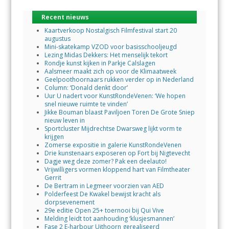
Recent nieuws
Kaartverkoop Nostalgisch Filmfestival start 20
augustus
Mini-skatekamp VZOD voor basisschooljeugd
Lezing Midas Dekkers: Het menselijk tekort
Rondje kunst kijken in Parkje Calslagen
Aalsmeer maakt zich op voor de Klimaatweek
Geelpoothoornaars rukken verder op in Nederland
Column: ‘Donald denkt door’
Uur U nadert voor KunstRondeVenen: ‘We hopen
snel nieuwe ruimte te vinden’
Jikke Bouman blaast Paviljoen Toren De Grote Sniep
nieuw leven in
Sportcluster Mijdrechtse Dwarsweg lijkt vorm te
krijgen
Zomerse expositie in galerie KunstRondeVenen
Drie kunstenaars exposeren op Fort bij Nigtevecht
Dagje weg deze zomer? Pak een deelauto!
Vrijwilligers vormen kloppend hart van Filmtheater
Gerrit
De Bertram in Legmeer voorzien van AED
Polderfeest De Kwakel bewijst kracht als
dorpsevenement
29e editie Open 25+ toernooi bij Qui Vive
Melding leidt tot aanhouding ‘klusjesmannen’
Fase 2 E-harbour Uithoorn gerealiseerd