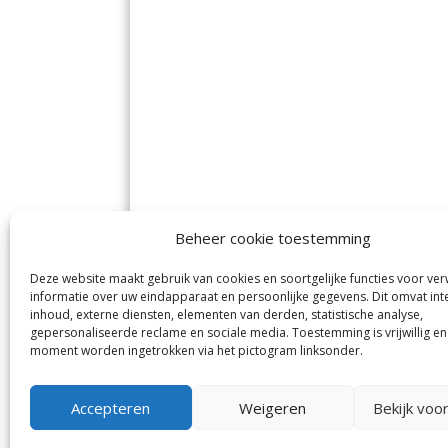
Beheer cookie toestemming
Deze website maakt gebruik van cookies en soortgelijke functies voor ve
De Nieuwe Meerbode
Aal
informatie over uw eindapparaat en persoonlijke gegevens. Dit omvat int
Visserstraat 10
en
inhoud, externe diensten, elementen van derden, statistische analyse,
1431 GJ Aalsmeer
De 
0297-341900
gepersonaliseerde reclame en sociale media. Toestemming is vrijwillig en
Mij
info@meerbode.nl
moment worden ingetrokken via het pictogram linksonder.
Vro
Ba
Uit
Accepteren
Weigeren
Bekijk voo