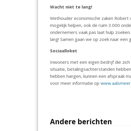
o
p
Wacht niet te lang!
k
p
Wethouder economische zaken Robert va
mogelijk helpen, ook de ruim 3.000 ond
ondernemers vaak pas laat hulp zoeken. 
lang! Samen gaan we op zoek naar een
Sociaalloket
Inwoners met een eigen bedrijf die zich
situatie, betalingsachterstanden hebben
hebben hangen, kunnen een afspraak mak
voor meer informatie op
www.aalsmeer.n
Andere berichten