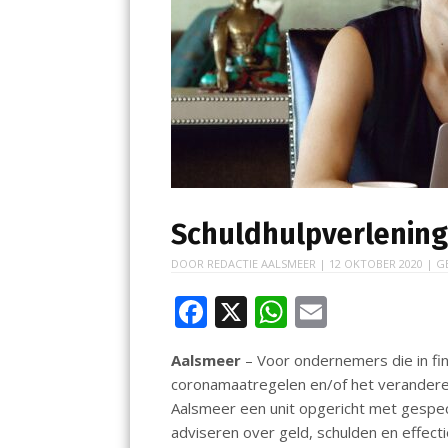
Schuldhulpverlenin
DOOR
REDACTIE AALSMEER
|
12 OKTOBER 2020
| G
F
X
W
E
ac
h
m
Aalsmeer
– Voor ondernemers die in fi
e
at
ai
coronamaatregelen en/of het verander
b
s
l
Aalsmeer een unit opgericht met gespe
o
A
adviseren over geld, schulden en effec