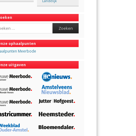
Landelijk
Zoeken
ch
nze ophaalpunten
aalpunten Meerbode
nze uitgaven