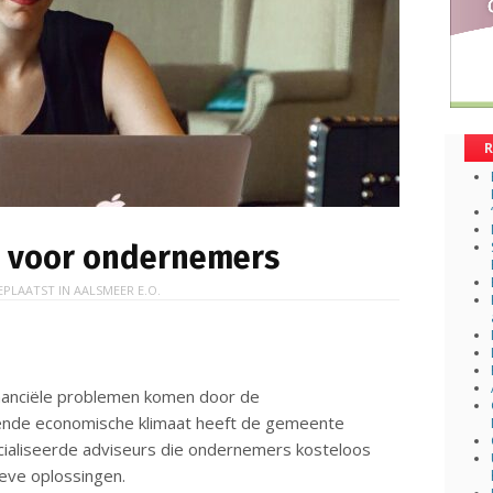
R
g voor ondernemers
EPLAATST IN
AALSMEER E.O.
nanciële problemen komen door de
ende economische klimaat heeft de gemeente
cialiseerde adviseurs die ondernemers kosteloos
tieve oplossingen.