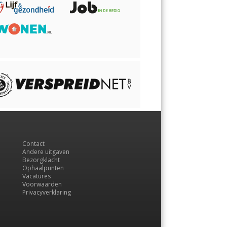
Contact
Andere uitgaven
Bezorgklacht
Ophaalpunten
Vacatures
Voorwaarden
Privacyverklaring