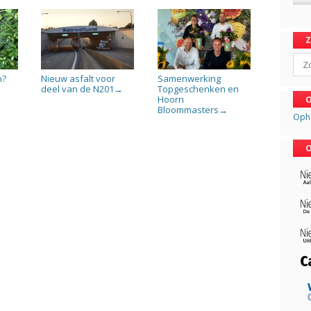
Sear
n?
Nieuw asfalt voor
Samenwerking
deel van de N201
Topgeschenken en
→
Hoorn
O
Bloommasters
→
Oph
O