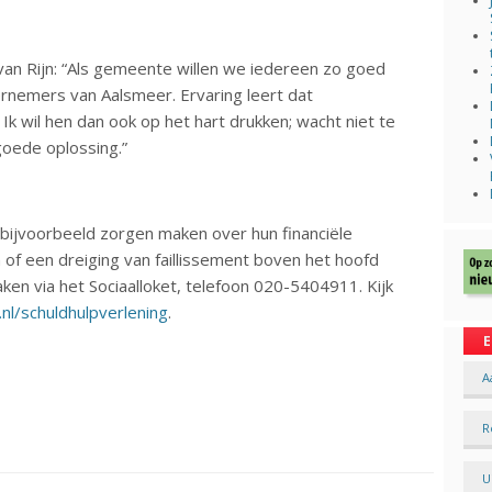
n Rijn: “Als gemeente willen we iedereen zo goed
ernemers van Aalsmeer. Ervaring leert dat
Ik wil hen dan ook op het hart drukken; wacht niet te
 goede oplossing.”
 bijvoorbeeld zorgen maken over hun financiële
 of een dreiging van faillissement boven het hoofd
en via het Sociaalloket, telefoon 020-5404911. Kijk
l/schuldhulpverlening
.
E
A
R
U