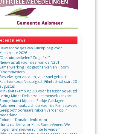
ecent nieuws
Bewaardoosjes van Kunstploeg voor
Kunstroute 2026
“Onkruidperikelen? Zo gefixt!”
Nieuw asfalt voor deel van de N201
Samenwerking Topgeschenken en Hoorn
Bloommasters
Bestelwagen vat vlam, vuur snel geblust!
Kaartverkoop Nostalgisch Filmfestival start 20
augustus
Mini-skatekamp VZOD voor basisschooljeugd
Lezing Midas Dekkers: Het menselijk tekort
Rondje kunst kijken in Parkje Calslagen
Aalsmeer maakt zich op voor de Klimaatweek
Geelpoothoornaars rukken verder op in
Nederland
Column: ‘Donald denkt door’
Uur U nadert voor KunstRondeVenen: ‘We
hopen snel nieuwe ruimte te vinden’