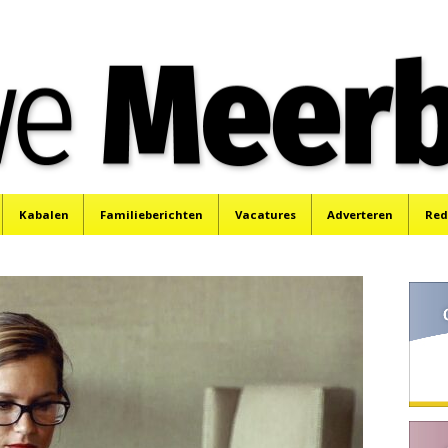
e
Mijdrecht, Uithoorn en De Kwakel.
Kabalen
Familieberichten
Vacatures
Adverteren
Red