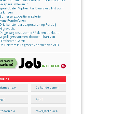
Jikke Bouman blaast Paviljoen Toren De Grote
Sniep nieuw leven in
Sportcluster Mijdrechtse Dwarsweg lijkt vorm
te krijgen
Zomerse expositie in galerie
KunstRondeVenen
Drie kunstenaars exposeren op Fort bij
Nigtevecht
Dagje weg deze zomer? Pak een deelauto!
Vrijwilligers vormen kloppend hart van
Filmtheater Gerrit
De Bertram in Legmeer voorzien van AED
dities
alsmeer e.o.
De Ronde Venen
egio
Sport
ithoorn e.o.
Zakelijk-Nieuws-