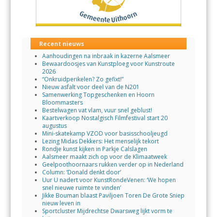
Recent nieuws
Aanhoudingen na inbraak in kazerne Aalsmeer
Bewaardoosjes van Kunstploeg voor Kunstroute
2026
“Onkruidperikelen? Zo gefixt!”
Nieuw asfalt voor deel van de N201
Samenwerking Topgeschenken en Hoorn
Bloommasters
Bestelwagen vat vlam, vuur snel geblust!
Kaartverkoop Nostalgisch Filmfestival start 20
augustus
Mini-skatekamp VZOD voor basisschooljeugd
Lezing Midas Dekkers: Het menselijk tekort
Rondje kunst kijken in Parkje Calslagen
Aalsmeer maakt zich op voor de Klimaatweek
Geelpoothoornaars rukken verder op in Nederland
Column: ‘Donald denkt door’
Uur U nadert voor KunstRondeVenen: ‘We hopen
snel nieuwe ruimte te vinden’
Jikke Bouman blaast Paviljoen Toren De Grote Sniep
nieuw leven in
Sportcluster Mijdrechtse Dwarsweg lijkt vorm te