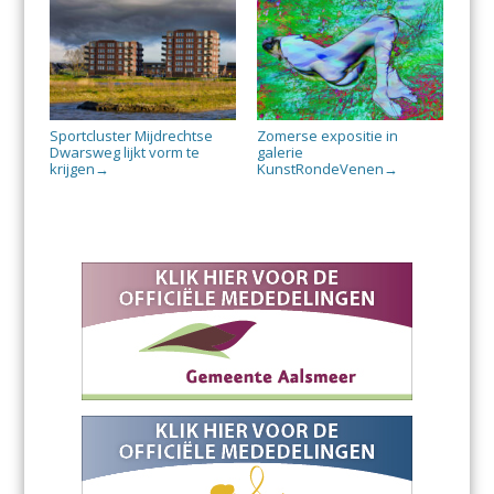
Sportcluster Mijdrechtse
Zomerse expositie in
Dwarsweg lijkt vorm te
galerie
krijgen
KunstRondeVenen
→
→