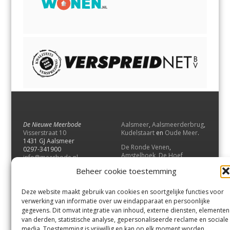
De Nieuwe Meerbode
Aalsmeer
,
Aalsmeerderbrug
,
Visserstraat 10
Kudelstaart
en
Oude Meer
.
1431 GJ Aalsmeer
De Ronde Venen
,
0297-341900
Amstelhoek
,
De Hoef
,
info@meerbode.nl
Mijdrecht
,
Wilnis
,
Vinkeveen
,
Beheer cookie toestemming
Vrouwenakker
,
Waverveen
,
Abcoude
en
Baambrugge
.
Deze website maakt gebruik van cookies en soortgelijke functies voor
Uithoorn
en
De Kwakel
.
verwerking van informatie over uw eindapparaat en persoonlijke
gegevens. Dit omvat integratie van inhoud, externe diensten, elementen
van derden, statistische analyse, gepersonaliseerde reclame en sociale
Contact
media. Toestemming is vrijwillig en kan op elk moment worden