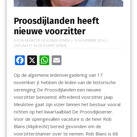
Proosdijlanden heeft
nieuwe voorzitter
DOOR
REDACTIE DE RONDE VENEN
|
19 NOVEMBER 2016
|
GEPLAATST IN
DE RONDE VENEN
F
X
W
E
ac
h
m
Op de algemene ledenvergadering van 17
e
at
ai
november jl. hebben de leden van de historische
b
s
l
vereniging De Proosdijlanden een nieuwe
o
A
voorzitter benoemd. Aftredend voorzitter Jaap
Meulstee gaat zijn vizier binnen het bestuur vooral
o
p
richten op het kwartaalblad De Proosdijkoerier.
k
p
Voor de opengevallen vacature is de heer Rob
Blans (Mijdrecht) bereid gevonden om de
voorzittershamer over te nemen. Rob Blans is 68