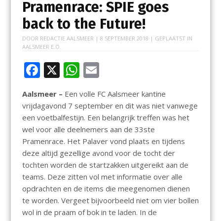
Pramenrace: SPIE goes
back to the Future!
DOOR
REDACTIE AALSMEER
|
8 SEPTEMBER 2018
| GEPLAATST IN
AALSMEER E.O.
F
X
W
E
ac
h
m
Aalsmeer –
Een volle FC Aalsmeer kantine
e
at
ai
vrijdagavond 7 september en dit was niet vanwege
b
s
l
een voetbalfestijn. Een belangrijk treffen was het
o
A
wel voor alle deelnemers aan de 33ste
Pramenrace. Het Palaver vond plaats en tijdens
o
p
deze altijd gezellige avond voor de tocht der
k
p
tochten worden de startzakken uitgereikt aan de
teams. Deze zitten vol met informatie over alle
opdrachten en de items die meegenomen dienen
te worden. Vergeet bijvoorbeeld niet om vier bollen
wol in de praam of bok in te laden. In de