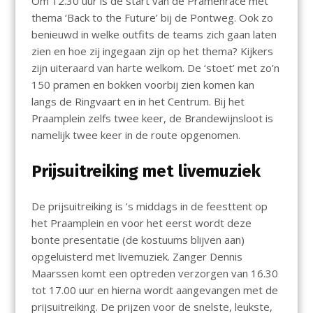
Om 12.30 uur is de start van de Pramenrace met
thema ‘Back to the Future’ bij de Pontweg. Ook zo
benieuwd in welke outfits de teams zich gaan laten
zien en hoe zij ingegaan zijn op het thema? Kijkers
zijn uiteraard van harte welkom. De ‘stoet’ met zo’n
150 pramen en bokken voorbij zien komen kan
langs de Ringvaart en in het Centrum. Bij het
Praamplein zelfs twee keer, de Brandewijnsloot is
namelijk twee keer in de route opgenomen.
Prijsuitreiking met livemuziek
De prijsuitreiking is ’s middags in de feesttent op
het Praamplein en voor het eerst wordt deze
bonte presentatie (de kostuums blijven aan)
opgeluisterd met livemuziek. Zanger Dennis
Maarssen komt een optreden verzorgen van 16.30
tot 17.00 uur en hierna wordt aangevangen met de
prijsuitreiking. De prijzen voor de snelste, leukste,