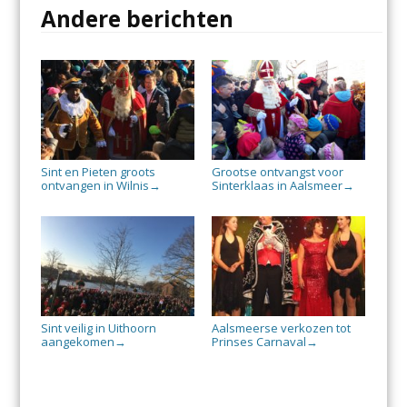
Andere berichten
Sint en Pieten groots
Grootse ontvangst voor
ontvangen in Wilnis
Sinterklaas in Aalsmeer
→
→
Sint veilig in Uithoorn
Aalsmeerse verkozen tot
aangekomen
Prinses Carnaval
→
→