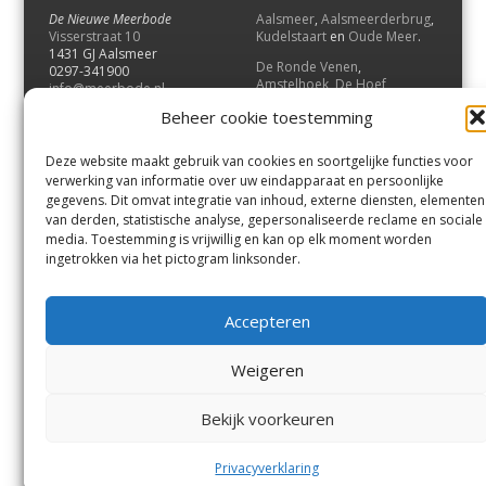
De Nieuwe Meerbode
Aalsmeer
,
Aalsmeerderbrug
,
Visserstraat 10
Kudelstaart
en
Oude Meer
.
1431 GJ Aalsmeer
De Ronde Venen
,
0297-341900
Amstelhoek
,
De Hoef
,
info@meerbode.nl
Mijdrecht
,
Wilnis
,
Vinkeveen
,
Beheer cookie toestemming
Vrouwenakker
,
Waverveen
,
Abcoude
en
Baambrugge
.
Deze website maakt gebruik van cookies en soortgelijke functies voor
Uithoorn
en
De Kwakel
.
verwerking van informatie over uw eindapparaat en persoonlijke
gegevens. Dit omvat integratie van inhoud, externe diensten, elementen
van derden, statistische analyse, gepersonaliseerde reclame en sociale
Contact
media. Toestemming is vrijwillig en kan op elk moment worden
Andere uitgaven
ingetrokken via het pictogram linksonder.
Bezorgklacht
Ophaalpunten
Vacatures
Voorwaarden
Accepteren
Privacyverklaring
Weigeren
© GOUW Uitgevers B.V.
Bekijk voorkeuren
Menu
Aalsmeer
De Ronde Venen
Uithoorn
Aalsmeer/Uithoorn
De Ronde Venen
Privacyverklaring