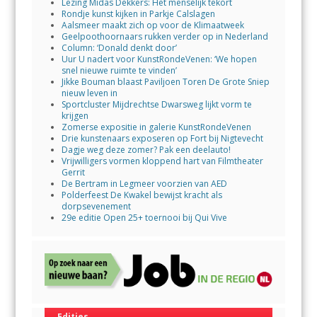
Lezing Midas Dekkers: Het menselijk tekort
Rondje kunst kijken in Parkje Calslagen
Aalsmeer maakt zich op voor de Klimaatweek
Geelpoothoornaars rukken verder op in Nederland
Column: ‘Donald denkt door’
Uur U nadert voor KunstRondeVenen: ‘We hopen
snel nieuwe ruimte te vinden’
Jikke Bouman blaast Paviljoen Toren De Grote Sniep
nieuw leven in
Sportcluster Mijdrechtse Dwarsweg lijkt vorm te
krijgen
Zomerse expositie in galerie KunstRondeVenen
Drie kunstenaars exposeren op Fort bij Nigtevecht
Dagje weg deze zomer? Pak een deelauto!
Vrijwilligers vormen kloppend hart van Filmtheater
Gerrit
De Bertram in Legmeer voorzien van AED
Polderfeest De Kwakel bewijst kracht als
dorpsevenement
29e editie Open 25+ toernooi bij Qui Vive
Edities