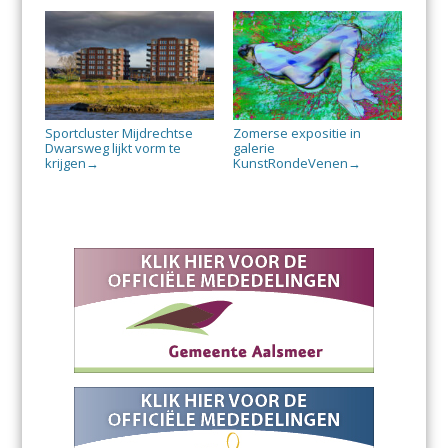
Sportcluster Mijdrechtse
Zomerse expositie in
Dwarsweg lijkt vorm te
galerie
krijgen
KunstRondeVenen
→
→