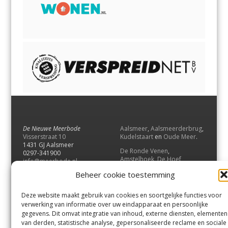
De Nieuwe Meerbode
Aalsmeer
,
Aalsmeerderbrug
,
Visserstraat 10
Kudelstaart
en
Oude Meer
.
1431 GJ Aalsmeer
De Ronde Venen
,
0297-341900
Amstelhoek
,
De Hoef
,
info@meerbode.nl
Mijdrecht
,
Wilnis
,
Vinkeveen
,
Beheer cookie toestemming
Vrouwenakker
,
Waverveen
,
Abcoude
en
Baambrugge
.
Deze website maakt gebruik van cookies en soortgelijke functies voor
Uithoorn
en
De Kwakel
.
verwerking van informatie over uw eindapparaat en persoonlijke
gegevens. Dit omvat integratie van inhoud, externe diensten, elementen
van derden, statistische analyse, gepersonaliseerde reclame en sociale
Contact