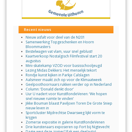
Recent nieuws
Nieuw asfalt voor deel van de N201
Samenwerking Topgeschenken en Hoorn
Bloommasters
Bestelwagen vat vlam, vuur snel geblust!
Kaartverkoop Nostalgisch Filmfestival start 20
augustus
Mini-skatekamp VZOD voor basisschooljeugd
Lezing Midas Dekkers: Het menselijk tekort
Rondje kunst kijken in Parkje Calslagen
Aalsmeer maakt zich op voor de Klimaatweek
Geelpoothoornaars rukken verder op in Nederland
Column: ‘Donald denkt door’
Uur U nadert voor KunstRondeVenen: ‘We hopen
snel nieuwe ruimte te vinden’
Jikke Bouman blaast Paviljoen Toren De Grote Sniep
nieuw leven in
Sportcluster Mijdrechtse Dwarsweg lijkt vorm te
krijgen
Zomerse expositie in galerie KunstRondeVenen
Drie kunstenaars exposeren op Fort bij Nigtevecht
Dagje weg deze zomer? Pak een deelauto!