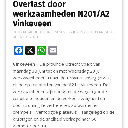
Overlast door
werkzaamheden N201/A2
Vinkeveen
DOOR
REDACTIE DE RONDE VENEN
|
24 JUNI 2025
| GEPLAATST IN
DE RONDE VENEN
F
X
W
E
ac
h
m
Vinkeveen
– De provincie Utrecht voert van
e
at
ai
maandag 30 juni tot en met woensdag 23 juli
b
s
l
werkzaamheden uit aan de Provincialeweg (N201)
o
A
bij de op- en afritten van de A2 bij Vinkeveen. De
werkzaamheden zijn nodig om de weg in goede
o
p
conditie te houden en de verkeersveiligheid en
k
p
doorstroming te verbeteren. Zo worden er
drempels – verhoogde plateau’s – aangelegd op de
kruisingen en de snelheid verlaagd naar 60
kilometer per uur.