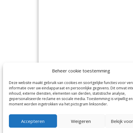
Beheer cookie toestemming
Deze website maakt gebruik van cookies en soortgelijke functies voor ve
De Nieuwe Meerbode
Aal
informatie over uw eindapparaat en persoonlijke gegevens. Dit omvat int
Visserstraat 10
en
inhoud, externe diensten, elementen van derden, statistische analyse,
1431 GJ Aalsmeer
De 
0297-341900
gepersonaliseerde reclame en sociale media. Toestemming is vrijwillig en
Mij
info@meerbode.nl
moment worden ingetrokken via het pictogram linksonder.
Vro
Ba
Uit
Accepteren
Weigeren
Bekijk voo