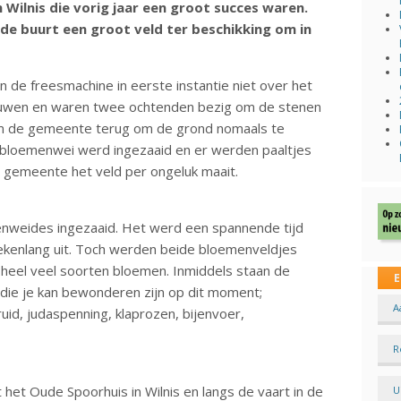
ilnis die vorig jaar een groot succes waren.
de buurt een groot veld ter beschikking om in
 de freesmachine in eerste instantie niet over het
mouwen en waren twee ochtenden bezig om de stenen
am de gemeente terug om de grond nomaals te
 bloemenwei werd ingezaaid en er werden paaltjes
gemeente het veld per ongeluk maait.
enweides ingezaaid. Het werd een spannende tijd
wekenlang uit. Toch werden beide bloemenveldjes
 heel veel soorten bloemen. Inmiddels staan de
E
n die je kan bewonderen zijn op dit moment;
A
d, judaspenning, klaprozen, bijenvoer,
R
 het Oude Spoorhuis in Wilnis en langs de vaart in de
U