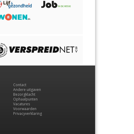
Contact
Andere uitgaven
Bezorgklacht
Ophaalpunten
Vacatures
Voorwaarden
Privacyverklaring