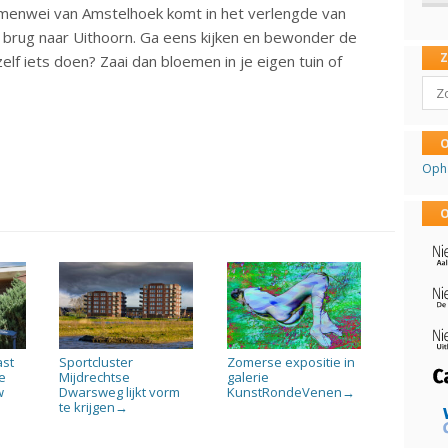
emenwei van Amstelhoek komt in het verlengde van
e brug naar Uithoorn. Ga eens kijken en bewonder de
zelf iets doen? Zaai dan bloemen in je eigen tuin of
Sear
O
Oph
O
ast
Sportcluster
Zomerse expositie in
e
Mijdrechtse
galerie
w
Dwarsweg lijkt vorm
KunstRondeVenen
→
te krijgen
→