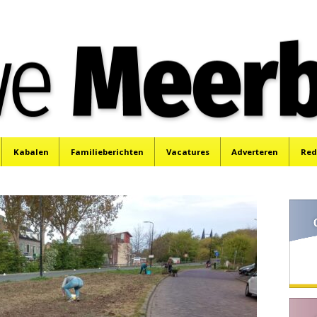
e
Mijdrecht, Uithoorn en De Kwakel.
Kabalen
Familieberichten
Vacatures
Adverteren
Red