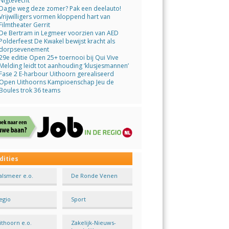
Nigtevecht
Dagje weg deze zomer? Pak een deelauto!
Vrijwilligers vormen kloppend hart van
Filmtheater Gerrit
De Bertram in Legmeer voorzien van AED
Polderfeest De Kwakel bewijst kracht als
dorpsevenement
29e editie Open 25+ toernooi bij Qui Vive
Melding leidt tot aanhouding ‘klusjesmannen’
Fase 2 E-harbour Uithoorn gerealiseerd
Open Uithoorns Kampioenschap Jeu de
Boules trok 36 teams
dities
alsmeer e.o.
De Ronde Venen
egio
Sport
ithoorn e.o.
Zakelijk-Nieuws-