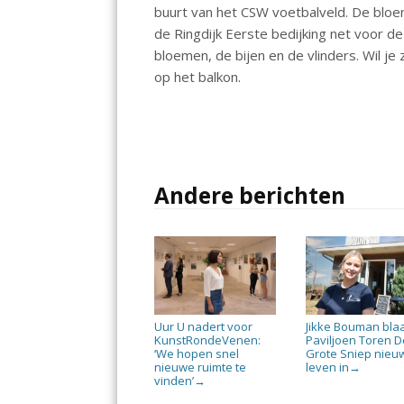
buurt van het CSW voetbalveld. De blo
de Ringdijk Eerste bedijking net voor d
bloemen, de bijen en de vlinders. Wil je 
op het balkon.
Andere berichten
Uur U nadert voor
Jikke Bouman bla
KunstRondeVenen:
Paviljoen Toren D
‘We hopen snel
Grote Sniep nieu
nieuwe ruimte te
leven in
→
vinden’
→