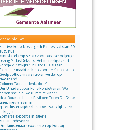
ecent nieuws
Kaartverkoop Nostalgisch Filmfestival start 20
augustus
Mini-skatekamp VZOD voor basisschooljeugd
Lezing Midas Dekkers: Het menselijk tekort
Rondje kunst kijken in Parkje Calslagen
Aalsmeer maakt zich op voor de Klimaatweek
Geelpoothoornaars rukken verder op in
Nederland
Column: ‘Donald denkt door’
Uur U nadert voor KunstRondeVenen: ‘We
hopen snel nieuwe ruimte te vinden’
Jikke Bouman blaast Paviljoen Toren De Grote
Sniep nieuw leven in
Sportcluster Mijdrechtse Dwarsweg lijkt vorm
te krijgen
Zomerse expositie in galerie
KunstRondeVenen
Drie kunstenaars exposeren op Fort bij