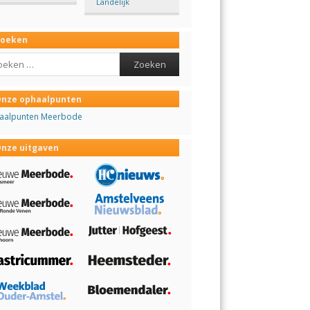
Landelijk
Zoeken
ch
nze ophaalpunten
aalpunten Meerbode
nze uitgaven