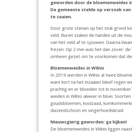
geworden door de bloemenweides in W
o
p
De gemeente stelde op verzoek van 
k
p
te zaaien.
Door grote stenen op het stuk grond kon
veld. Buren staken de handen uit de 
van het veld af te sjouwen. Daarna kw
frezen. Op 2 mei was het dan zover: de
omheen gezet om te voorkomen dat de 
Bloemenweides in Wilnis
In 2019 werden in Wilnis al twee bloem
want kort na het inzaaien bleef regen 
prachtig en er bloeiden tot in november
weides in Wilnis alweer in bloei. Soorte
goudsbloemen, koolzaad, komkommerkrui
duizendschoon en vingerhoedskruid.
Nieuwsgierig geworden: ga kijken!
De bloemenweides in Wilnis liggen naast