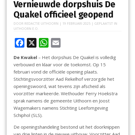
Vernieuwde dorpshuis De
Quakel officieel geopend
DOOR
REDACTIE UITHOORN
|
19 FEBRUARI 2025
| GEPLAATST IN
UITHOORN E.O.
F
X
W
E
ac
h
m
De Kwakel
– Het dorpshuis De Quakel is volledig
e
at
ai
verbouwd en klaar voor de toekomst. Op 15
b
s
l
februari vond de officiële opening plaats.
o
A
Stichtingsvoorzitter Aad Rekelhof verzorgde het
openingswoord, wat tevens zijn afscheid als
o
p
voorzitter markeerde. Wethouder Ferry Hoekstra
k
p
sprak namens de gemeente Uithoorn en Joost
Wagemakers namens Stichting Leefomgeving
Schiphol (SLS).
De openingshandeling bestond uit het doorknippen
van drie linten in de nieuwe uitbouw. Voorzitter Aad