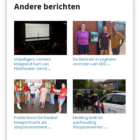
Andere berichten
Vrijwilligers vormen
De Bertram in Legmeer
kloppend hart van
voorzien van AED
→
Filmtheater Gerrit
→
Polderfeest De Kwakel
Melding leidt tot
bewijst kracht als
aanhouding
dorpsevenement
‘klusjesmannen’
→
→