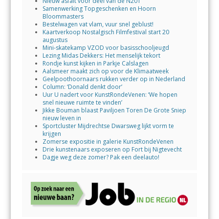
Nieuw asfalt voor deel van de N201
Samenwerking Topgeschenken en Hoorn
Bloommasters
Bestelwagen vat vlam, vuur snel geblust!
Kaartverkoop Nostalgisch Filmfestival start 20
augustus
Mini-skatekamp VZOD voor basisschooljeugd
Lezing Midas Dekkers: Het menselijk tekort
Rondje kunst kijken in Parkje Calslagen
Aalsmeer maakt zich op voor de Klimaatweek
Geelpoothoornaars rukken verder op in Nederland
Column: ‘Donald denkt door’
Uur U nadert voor KunstRondeVenen: ‘We hopen
snel nieuwe ruimte te vinden’
Jikke Bouman blaast Paviljoen Toren De Grote Sniep
nieuw leven in
Sportcluster Mijdrechtse Dwarsweg lijkt vorm te
krijgen
Zomerse expositie in galerie KunstRondeVenen
Drie kunstenaars exposeren op Fort bij Nigtevecht
Dagje weg deze zomer? Pak een deelauto!