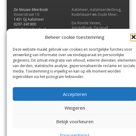
De Nieuwe Meerbode
Aalsmeer
,
Aalsmeerderbrug
,
Visserstraat 10
Kudelstaart
en
Oude Meer
.
1431 GJ Aalsmeer
De Ronde Venen
,
0297-341900
Amstelhoek
,
De Hoef
,
info@meerbode.nl
Mijdrecht
,
Wilnis
,
Vinkeveen
,
Beheer cookie toestemming
Vrouwenakker
,
Waverveen
,
Abcoude
en
Baambrugge
.
Deze website maakt gebruik van cookies en soortgelijke functies voor
Uithoorn
en
De Kwakel
.
verwerking van informatie over uw eindapparaat en persoonlijke
gegevens. Dit omvat integratie van inhoud, externe diensten, elementen
van derden, statistische analyse, gepersonaliseerde reclame en sociale
Contact
media. Toestemming is vrijwillig en kan op elk moment worden
Andere uitgaven
ingetrokken via het pictogram linksonder.
Bezorgklacht
Ophaalpunten
Vacatures
Voorwaarden
Accepteren
Privacyverklaring
Weigeren
© GOUW Uitgevers B.V.
Bekijk voorkeuren
Menu
Aalsmeer
De Ronde Venen
Uithoorn
Aalsmeer/Uithoorn
De Ronde Venen
Privacyverklaring