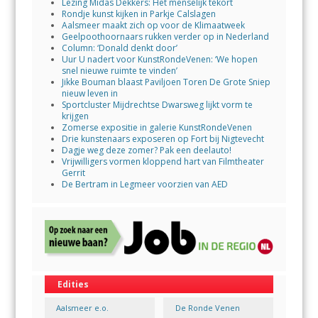
Lezing Midas Dekkers: Het menselijk tekort
Rondje kunst kijken in Parkje Calslagen
Aalsmeer maakt zich op voor de Klimaatweek
Geelpoothoornaars rukken verder op in Nederland
Column: ‘Donald denkt door’
Uur U nadert voor KunstRondeVenen: ‘We hopen
snel nieuwe ruimte te vinden’
Jikke Bouman blaast Paviljoen Toren De Grote Sniep
nieuw leven in
Sportcluster Mijdrechtse Dwarsweg lijkt vorm te
krijgen
Zomerse expositie in galerie KunstRondeVenen
Drie kunstenaars exposeren op Fort bij Nigtevecht
Dagje weg deze zomer? Pak een deelauto!
Vrijwilligers vormen kloppend hart van Filmtheater
Gerrit
De Bertram in Legmeer voorzien van AED
Edities
Aalsmeer e.o.
De Ronde Venen