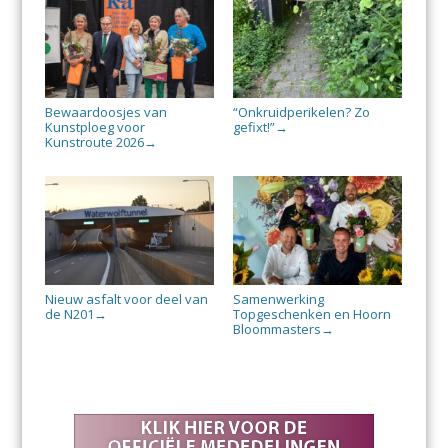
Bewaardoosjes van
“Onkruidperikelen? Zo
Kunstploeg voor
gefixt!”
→
Kunstroute 2026
→
Nieuw asfalt voor deel van
Samenwerking
de N201
Topgeschenken en Hoorn
→
Bloommasters
→