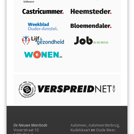
De Nieuwe Meerbode
Aalsmeer
,
Aalsmeerderbrug
,
Visserstraat 10
Kudelstaart
en
Oude Meer
.