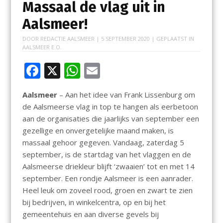
Massaal de vlag uit in
Aalsmeer!
DOOR
REDACTIE AALSMEER
|
5 SEPTEMBER 2020
| GEPLAATST IN
AALSMEER E.O.
F
X
W
E
ac
h
m
Aalsmeer
– Aan het idee van Frank Lissenburg om
e
at
ai
de Aalsmeerse vlag in top te hangen als eerbetoon
b
s
l
aan de organisaties die jaarlijks van september een
o
A
gezellige en onvergetelijke maand maken, is
massaal gehoor gegeven. Vandaag, zaterdag 5
o
p
september, is de startdag van het vlaggen en de
k
p
Aalsmeerse driekleur blijft ‘zwaaien’ tot en met 14
september. Een rondje Aalsmeer is een aanrader.
Heel leuk om zoveel rood, groen en zwart te zien
bij bedrijven, in winkelcentra, op en bij het
gemeentehuis en aan diverse gevels bij