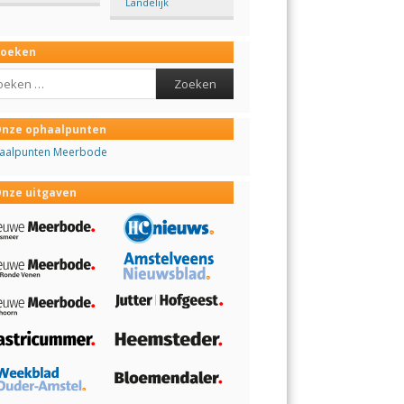
Landelijk
Zoeken
ch
nze ophaalpunten
aalpunten Meerbode
nze uitgaven