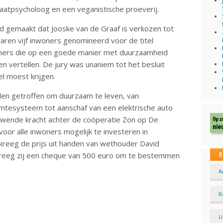
maatpsycholoog en een veganistische proeverij.
 gemaakt dat Jooske van de Graaf is verkozen tot
aren vijf inwoners genomineerd voor de titel
oners die op een goede manier met duurzaamheid
en vertellen. De jury was unaniem tot het besluit
l moest krijgen.
elen getroffen om duurzaam te leven, van
rmtesysteem tot aanschaf van een elektrische auto
tuwende kracht achter de coöperatie Zon op De
or alle inwoners mogelijk te investeren in
kreeg de prijs uit handen van wethouder David
reeg zij een cheque van 500 euro om te bestemmen
E
A
R
U