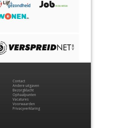
Contact
Andere uitgaven
Bezorgklacht
Ophaalpunten
Vacatures
Voorwaarden
Privacyverklaring