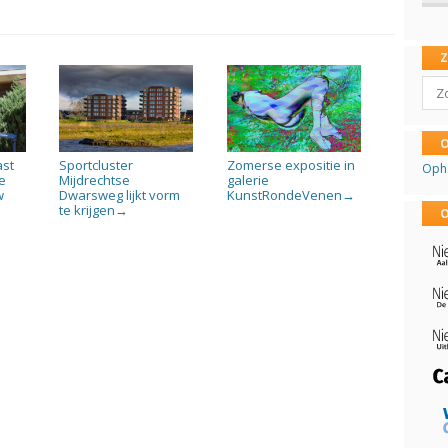
Sear
O
ast
Sportcluster
Zomerse expositie in
Oph
e
Mijdrechtse
galerie
w
Dwarsweg lijkt vorm
KunstRondeVenen
→
te krijgen
→
O