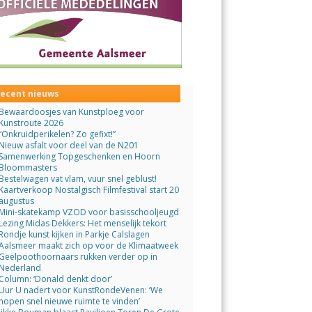
ecent nieuws
Bewaardoosjes van Kunstploeg voor
Kunstroute 2026
“Onkruidperikelen? Zo gefixt!”
Nieuw asfalt voor deel van de N201
Samenwerking Topgeschenken en Hoorn
Bloommasters
Bestelwagen vat vlam, vuur snel geblust!
Kaartverkoop Nostalgisch Filmfestival start 20
augustus
Mini-skatekamp VZOD voor basisschooljeugd
Lezing Midas Dekkers: Het menselijk tekort
Rondje kunst kijken in Parkje Calslagen
Aalsmeer maakt zich op voor de Klimaatweek
Geelpoothoornaars rukken verder op in
Nederland
Column: ‘Donald denkt door’
Uur U nadert voor KunstRondeVenen: ‘We
hopen snel nieuwe ruimte te vinden’