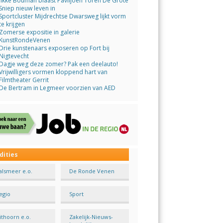
Jikke Bouman blaast Paviljoen Toren De Grote
Sniep nieuw leven in
Sportcluster Mijdrechtse Dwarsweg lijkt vorm
te krijgen
Zomerse expositie in galerie
KunstRondeVenen
Drie kunstenaars exposeren op Fort bij
Nigtevecht
Dagje weg deze zomer? Pak een deelauto!
Vrijwilligers vormen kloppend hart van
Filmtheater Gerrit
De Bertram in Legmeer voorzien van AED
dities
alsmeer e.o.
De Ronde Venen
egio
Sport
ithoorn e.o.
Zakelijk-Nieuws-