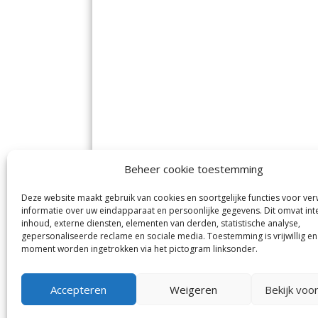
Beheer cookie toestemming
Deze website maakt gebruik van cookies en soortgelijke functies voor ve
De Nieuwe Meerbode
Aal
informatie over uw eindapparaat en persoonlijke gegevens. Dit omvat int
Visserstraat 10
en
inhoud, externe diensten, elementen van derden, statistische analyse,
1431 GJ Aalsmeer
De 
0297-341900
gepersonaliseerde reclame en sociale media. Toestemming is vrijwillig en
Mij
info@meerbode.nl
moment worden ingetrokken via het pictogram linksonder.
Vro
Ba
Uit
Accepteren
Weigeren
Bekijk voo