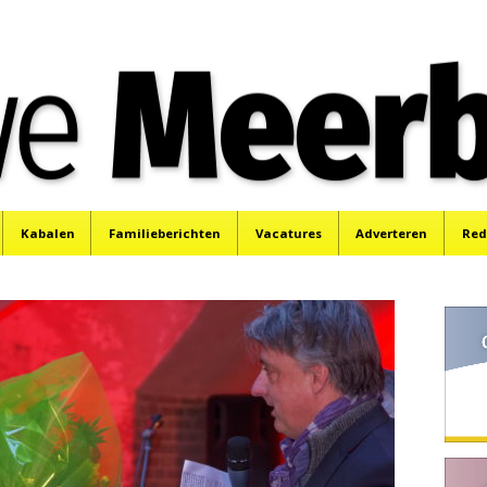
e
Mijdrecht, Uithoorn en De Kwakel.
Kabalen
Familieberichten
Vacatures
Adverteren
Red