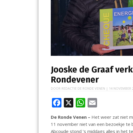
Jooske de Graaf ver
Rondevener
DOOR
REDACTIE DE RONDE VENEN
|
14 NOVEMBER 
F
X
W
E
ac
h
m
De Ronde Venen –
Het weer zat niet m
e
at
ai
11 november niet van een bezoekje te b
b
s
l
Abcoude stond ’s middags alles in het 