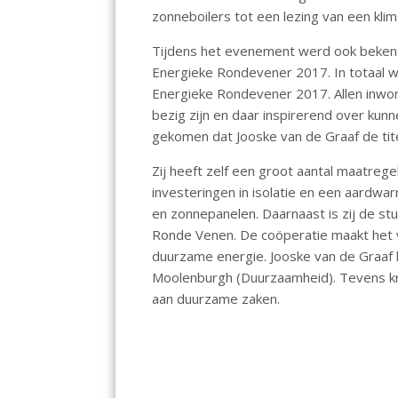
o
A
zonneboilers tot een lezing van een kli
o
p
Tijdens het evenement werd ook bekend
k
p
Energieke Rondevener 2017. In totaal w
Energieke Rondevener 2017. Allen inw
bezig zijn en daar inspirerend over kunn
gekomen dat Jooske van de Graaf de tite
Zij heeft zelf een groot aantal maatreg
investeringen in isolatie en een aardwa
en zonnepanelen. Daarnaast is zij de s
Ronde Venen. De coöperatie maakt het vo
duurzame energie. Jooske van de Graaf 
Moolenburgh (Duurzaamheid). Tevens k
aan duurzame zaken.