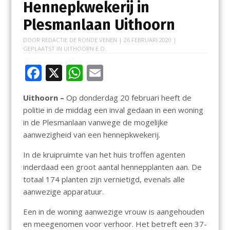
Hennepkwekerij in
Plesmanlaan Uithoorn
DOOR
REDACTIE DE RONDE VENEN
|
26 FEBRUARI 2020
|
GEPLAATST IN
UITHOORN E.O.
F
X
W
E
ac
h
m
Uithoorn –
Op donderdag 20 februari heeft de
e
at
ai
politie in de middag een inval gedaan in een woning
b
s
l
in de Plesmanlaan vanwege de mogelijke
o
A
aanwezigheid van een hennepkwekerij.
o
p
In de kruipruimte van het huis troffen agenten
k
p
inderdaad een groot aantal hennepplanten aan. De
totaal 174 planten zijn vernietigd, evenals alle
aanwezige apparatuur.
Een in de woning aanwezige vrouw is aangehouden
en meegenomen voor verhoor. Het betreft een 37-