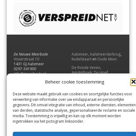
De Nieuwe Meerbode
Aalsmeer
,
Aalsmeerderbrug
,
Visserstraat 10
Kudelstaart
en
Oude Meer
.
1431 GJ Aalsmeer
De Ronde Venen
,
0297-341900
Amstelhoek
,
De Hoef
,
info@meerbode.nl
Mijdrecht
,
Wilnis
,
Vinkeveen
,
Beheer cookie toestemming
Vrouwenakker
,
Waverveen
,
Abcoude
en
Baambrugge
.
Deze website maakt gebruik van cookies en soortgelijke functies voor
Uithoorn
en
De Kwakel
.
verwerking van informatie over uw eindapparaat en persoonlijke
gegevens. Dit omvat integratie van inhoud, externe diensten, elementen
van derden, statistische analyse, gepersonaliseerde reclame en sociale
Contact
media. Toestemming is vrijwillig en kan op elk moment worden
Andere uitgaven
ingetrokken via het pictogram linksonder.
Bezorgklacht
Ophaalpunten
Vacatures