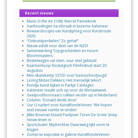
Recent nieuws
Music in the Air (166): Marcel Pannekoek
Aanhoudingen na inbraak in kazerne Aalsmeer
Bewaardoosjes van Kunstploeg voor Kunstroute
2026
“Onkruidperikelen? Zo gefixt!”
Nieuw asfalt voor deel van de N201
Samenwerking Topgeschenken en Hoorn
Bloommasters
Bestelwagen vat vlam, vuur snel geblust!
Kaartverkoop Nostalgisch Filmfestival start 20
augustus
Mini-skatekamp VZOD voor basisschooljeugd
Lezing Midas Dekkers: Het menselijk tekort
Rondje kunst kijken in Parkje Calslagen
Aalsmeer maakt zich op voor de Klimaatweek
Geelpoothoornaars rukken verder op in Nederland
Column: ‘Donald denkt door’
Uur U nadert voor KunstRondeVenen: ‘We hopen
snel nieuwe ruimte te vinden’
Jikke Bouman blaast Paviljoen Toren De Grote Sniep
nieuw leven in
Sportcluster Mijdrechtse Dwarsweg lijkt vorm te
krijgen
Zomerse expositie in galerie KunstRondeVenen