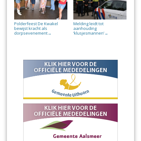
Polderfeest De Kwakel
Melding leidt tot
bewijst kracht als
aanhouding
dorpsevenement
‘klusjesmannen’
→
→