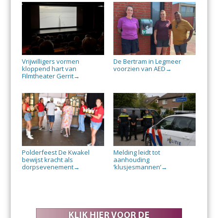
Vrijwilligers vormen
De Bertram in Legmeer
kloppend hart van
voorzien van AED
→
Filmtheater Gerrit
→
Polderfeest De Kwakel
Melding leidt tot
bewijst kracht als
aanhouding
dorpsevenement
‘klusjesmannen’
→
→