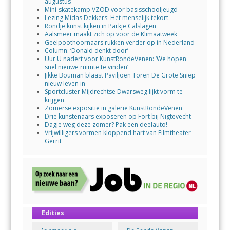
augustus
Mini-skatekamp VZOD voor basisschooljeugd
Lezing Midas Dekkers: Het menselijk tekort
Rondje kunst kijken in Parkje Calslagen
Aalsmeer maakt zich op voor de Klimaatweek
Geelpoothoornaars rukken verder op in Nederland
Column: ‘Donald denkt door’
Uur U nadert voor KunstRondeVenen: ‘We hopen
snel nieuwe ruimte te vinden’
Jikke Bouman blaast Paviljoen Toren De Grote Sniep
nieuw leven in
Sportcluster Mijdrechtse Dwarsweg lijkt vorm te
krijgen
Zomerse expositie in galerie KunstRondeVenen
Drie kunstenaars exposeren op Fort bij Nigtevecht
Dagje weg deze zomer? Pak een deelauto!
Vrijwilligers vormen kloppend hart van Filmtheater
Gerrit
Edities