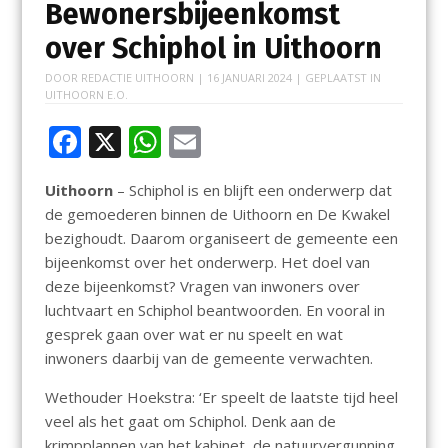
Bewonersbijeenkomst
over Schiphol in Uithoorn
DOOR
REDACTIE UITHOORN
|
16 JANUARI 2024
| GEPLAATST IN
UITHOORN E.O.
F
X
W
E
ac
h
m
Uithoorn
– Schiphol is en blijft een onderwerp dat
e
at
ai
de gemoederen binnen de Uithoorn en De Kwakel
b
s
l
bezighoudt. Daarom organiseert de gemeente een
o
A
bijeenkomst over het onderwerp. Het doel van
deze bijeenkomst? Vragen van inwoners over
o
p
luchtvaart en Schiphol beantwoorden. En vooral in
k
p
gesprek gaan over wat er nu speelt en wat
inwoners daarbij van de gemeente verwachten.
Wethouder Hoekstra: ‘Er speelt de laatste tijd heel
veel als het gaat om Schiphol. Denk aan de
krimpplannen van het kabinet, de natuurvergunning,