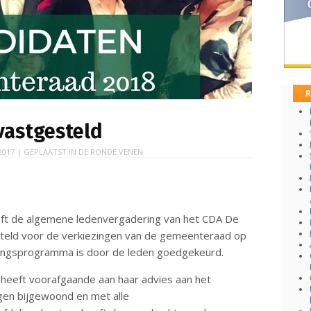
R
vastgesteld
2017
| GEPLAATST IN
DE RONDE VENEN
ft de algemene ledenvergadering van het CDA De
steld voor de verkiezingen van de gemeenteraad op
zingsprogramma is door de leden goedgekeurd.
eeft voorafgaande aan haar advies aan het
ngen bijgewoond en met alle