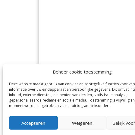
Beheer cookie toestemming
Deze website maakt gebruik van cookies en soortgelijke functies voor ve
De Nieuwe Meerbode
Aal
informatie over uw eindapparaat en persoonlijke gegevens. Dit omvat int
Visserstraat 10
en
inhoud, externe diensten, elementen van derden, statistische analyse,
1431 GJ Aalsmeer
De 
0297-341900
gepersonaliseerde reclame en sociale media. Toestemming is vrijwillig en
Mij
info@meerbode.nl
moment worden ingetrokken via het pictogram linksonder.
Vro
Ba
Uit
Accepteren
Weigeren
Bekijk voo