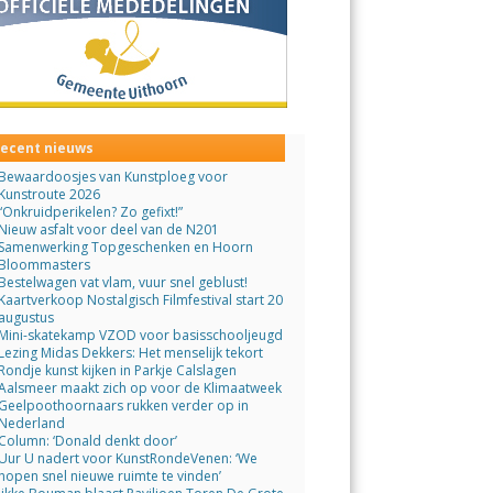
ecent nieuws
Bewaardoosjes van Kunstploeg voor
Kunstroute 2026
“Onkruidperikelen? Zo gefixt!”
Nieuw asfalt voor deel van de N201
Samenwerking Topgeschenken en Hoorn
Bloommasters
Bestelwagen vat vlam, vuur snel geblust!
Kaartverkoop Nostalgisch Filmfestival start 20
augustus
Mini-skatekamp VZOD voor basisschooljeugd
Lezing Midas Dekkers: Het menselijk tekort
Rondje kunst kijken in Parkje Calslagen
Aalsmeer maakt zich op voor de Klimaatweek
Geelpoothoornaars rukken verder op in
Nederland
Column: ‘Donald denkt door’
Uur U nadert voor KunstRondeVenen: ‘We
hopen snel nieuwe ruimte te vinden’