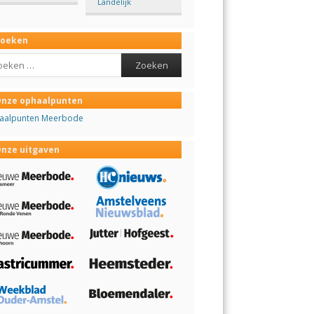
Landelijk
Zoeken
ch
nze ophaalpunten
aalpunten Meerbode
nze uitgaven