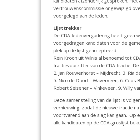
k
p
kandidaten afzonderlijk gesproken. Het
vertrouwenscommissie ongewijzigd ov
voorgelegd aan de leden.
Lijsttrekker
De CDA-ledenvergadering heeft geen wi
voorgedragen kandidaten voor de geme
plek op de lijst geaccepteerd
Rein Kroon uit Wilnis al benoemd tot CDA
fractievoorzitter van de CDA-fractie. De
2. Jan Rouwenhorst – Mijdrecht, 3. Ria 
5. Nico de Dood – Waverveen, 6. Coos Br
Robert Seisener – Vinkeveen, 9. Willy v
Deze samenstelling van de lijst is volg
vernieuwing, zodat de nieuwe fractie n
voortvarend aan de slag kan gaan. Op e
alle kandidaten op de CDA-groslijst be