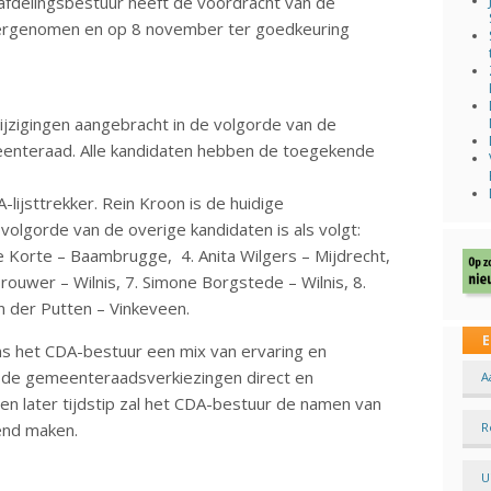
 afdelingsbestuur heeft de voordracht van de
ergenomen en op 8 november ter goedkeuring
jzigingen aangebracht in de volgorde van de
enteraad. Alle kandidaten hebben de toegekende
-lijsttrekker. Rein Kroon is de huidige
 volgorde van de overige kandidaten is als volgt:
de Korte – Baambrugge, 4. Anita Wilgers – Mijdrecht,
ouwer – Wilnis, 7. Simone Borgstede – Wilnis, 8.
an der Putten – Vinkeveen.
E
ens het CDA-bestuur een mix van ervaring en
a de gemeenteraadsverkiezingen direct en
A
en later tijdstip zal het CDA-bestuur de namen van
kend maken.
R
U