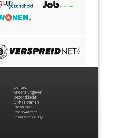
Contact
Andere uitgaven
Bezorgklacht
Ophaalpunten
Vacatures
Voorwaarden
Privacyverklaring