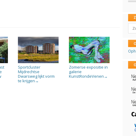
Sear
O
Oph
O
ast
Sportcluster
Zomerse expositie in
e
Mijdrechtse
galerie
w
Dwarsweg lijkt vorm
KunstRondeVenen
→
te krijgen
→