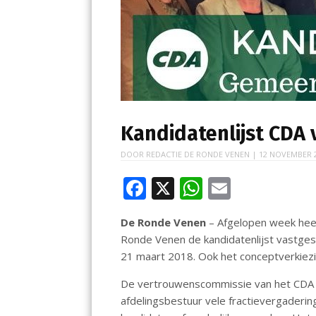
Kandidatenlijst CDA 
DOOR
REDACTIE DE RONDE VENEN
|
12 NOVEMBER 
F
X
W
E
ac
h
m
De Ronde Venen
– Afgelopen week hee
e
at
ai
Ronde Venen de kandidatenlijst vastge
b
s
l
21 maart 2018. Ook het conceptverkie
o
A
De vertrouwenscommissie van het CDA h
o
p
afdelingsbestuur vele fractievergaderi