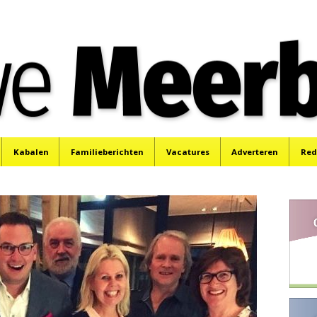
e
Mijdrecht, Uithoorn en De Kwakel.
Kabalen
Familieberichten
Vacatures
Adverteren
Red