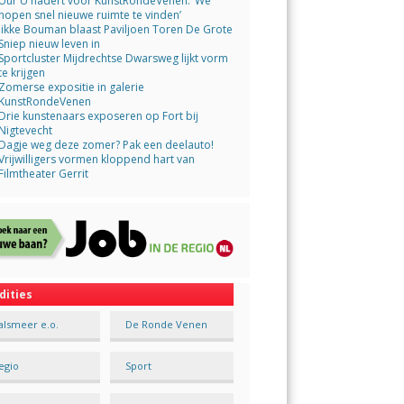
Uur U nadert voor KunstRondeVenen: ‘We
hopen snel nieuwe ruimte te vinden’
Jikke Bouman blaast Paviljoen Toren De Grote
Sniep nieuw leven in
Sportcluster Mijdrechtse Dwarsweg lijkt vorm
te krijgen
Zomerse expositie in galerie
KunstRondeVenen
Drie kunstenaars exposeren op Fort bij
Nigtevecht
Dagje weg deze zomer? Pak een deelauto!
Vrijwilligers vormen kloppend hart van
Filmtheater Gerrit
dities
alsmeer e.o.
De Ronde Venen
egio
Sport