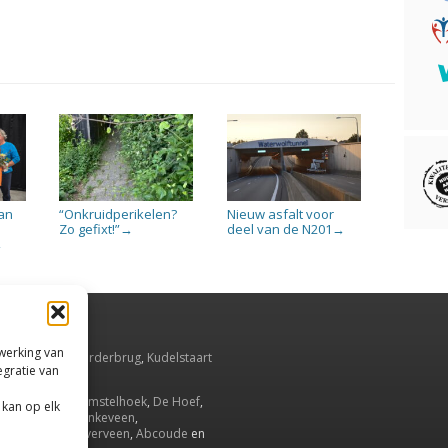
an
“Onkruidperikelen?
Nieuw asfalt voor
Zo gefixt!”
deel van de N201
→
→
→
rwerking van
smeer
,
Aalsmeerderbrug
,
Kudelstaart
egratie van
Oude Meer
.
Ronde Venen
,
Amstelhoek
,
De Hoef
,
 kan op elk
drecht
,
Wilnis
,
Vinkeveen
,
uwenakker
,
Waverveen
,
Abcoude
en