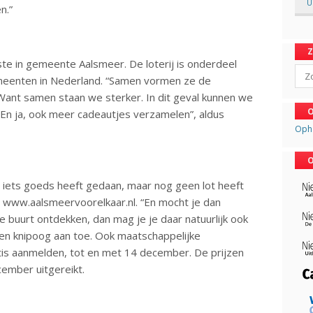
U
n.”
tste in gemeente Aalsmeer. De loterij is onderdeel
Sear
eenten in Nederland. “Samen vormen ze de
 Want samen staan we sterker. In dit geval kunnen we
O
En ja, ook meer cadeautjes verzamelen”, aldus
Oph
O
 iets goeds heeft gedaan, maar nog geen lot heeft
p www.aalsmeervoorelkaar.nl. “En mocht je dan
 je buurt ontdekken, dan mag je je daar natuurlijk ook
en knipoog aan toe. Ook maatschappelijke
ratis aanmelden, tot en met 14 december. De prijzen
cember uitgereikt.