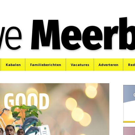
e
Mijdrecht, Uithoorn en De Kwakel.
Kabalen
Familieberichten
Vacatures
Adverteren
Red