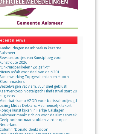
ecent nieuws
Aanhoudingen na inbraak in kazerne
Aalsmeer
Bewaardoosjes van Kunstploeg voor
Kunstroute 2026
“Onkruidperikelen? Zo gefixt!”
Nieuw asfalt voor deel van de N201
Samenwerking Topgeschenken en Hoorn
Bloommasters
Bestelwagen vat vlam, vuur snel geblust!
Kaartverkoop Nostalgisch Filmfestival start 20
augustus
Mini-skatekamp VZOD voor basisschooljeugd
Lezing Midas Dekkers: Het menselijk tekort
Rondje kunst kijken in Parkje Calslagen
Aalsmeer maakt zich op voor de Klimaatweek
Geelpoothoornaars rukken verder op in
Nederland
Column: ‘Donald denkt door’