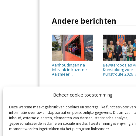
Andere berichten
Aanhoudingen na
Bewaardoosjes v
inbraak in kazerne
Kunstploeg voor
Aalsmeer
Kunstroute 2026
→
Beheer cookie toestemming
Deze website maakt gebruik van cookies en soortgelijke functies voor ve
De Nieuwe Meerbode
Aal
informatie over uw eindapparaat en persoonlijke gegevens. Dit omvat int
Visserstraat 10
en
inhoud, externe diensten, elementen van derden, statistische analyse,
1431 GJ Aalsmeer
De 
0297-341900
gepersonaliseerde reclame en sociale media. Toestemming is vrijwillig en
Mij
info@meerbode.nl
moment worden ingetrokken via het pictogram linksonder.
Vro