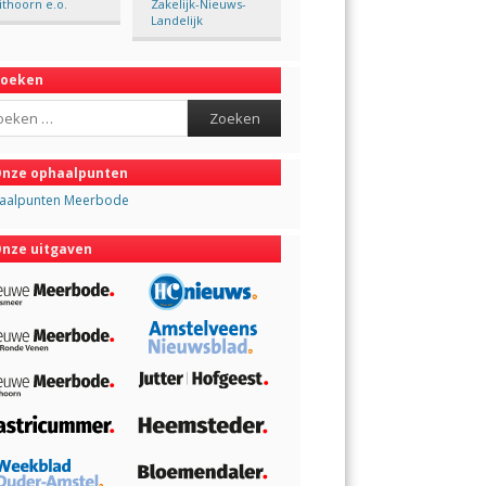
ithoorn e.o.
Zakelijk-Nieuws-
Landelijk
Zoeken
ch
nze ophaalpunten
aalpunten Meerbode
nze uitgaven