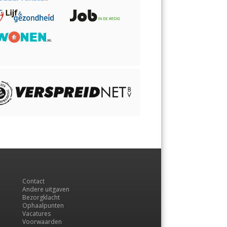
Contact
Andere uitgaven
Bezorgklacht
Ophaalpunten
Vacatures
Voorwaarden