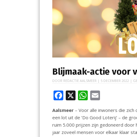
Blijmaak-actie voor v
DOOR
REDACTIE AALSMEER
|
5 DECEMBER 2022
| G
F
X
W
E
ac
h
m
Aalsmeer
– Voor alle inwoners die zich
e
at
ai
een lot uit de ‘Do Good Loterij’ – de g
b
s
l
ruim 5.000 prijzen zijn gedoneerd door 
o
A
jaar zoveel mensen voor elkaar klaar sta