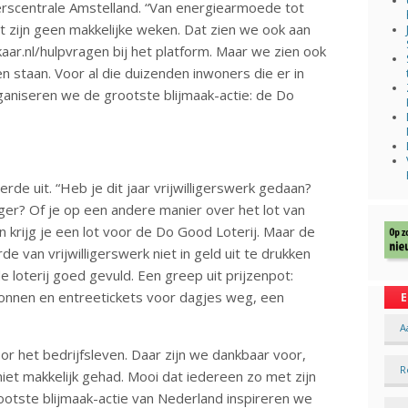
gerscentrale Amstelland. “Van energiearmoede tot
 zijn geen makkelijke weken. Dat zien we ook aan
ar.nl/hulpvragen bij het platform. Maar we zien ook
en staan. Voor al die duizenden inwoners die er in
ganiseren we de grootste blijmaak-actie: de Do
Eerde uit. “Heb je dit jaar vrijwilligerswerk gedaan?
er? Of je op een andere manier over het lot van
krijg je een lot voor de Do Good Loterij. Maar de
de van vrijwilligerswerk niet in geld uit te drukken
de loterij goed gevuld. Een greep uit prijzenpot:
bonnen en entreetickets voor dagjes weg, een
E
A
r het bedrijfsleven. Daar zijn we dankbaar voor,
R
niet makkelijk gehad. Mooi dat iedereen zo met zijn
ootste blijmaak-actie van Nederland inspireren we