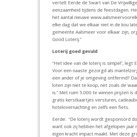
vertelt Eerde de Swart van De Vrijwilli
o
p
eenzaamheid tijdens de feestdagen. Het
k
p
het aantal nieuwe www.aalsmeervoorelka
elke dag dat we elkaar niet in de kou lat
gemeente Aalsmeer voor elkaar zijn, or
Good Loterij.”
Loterij goed gevuld
“Het idee van de loterij is simpel”, legt 
Voor een naaste gezorgd als mantelzorg
een ander of je omgeving ontfermd? Dan 
loten zijn niet te koop, net zoals de waar
is.” Met ruim 5.000 te winnen prijzen is 
gratis kerstkaartjes versturen, cadeau
hotelovernachting en zelfs een fiets.
Eerde: “De loterij wordt gesponsord doo
want ook zij hebben het afgelopen jaar 
eigen kracht impact maakt. Met deze gr