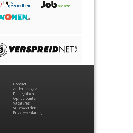
Contact
Andere uitgaven
Bezorgklacht
Ophaalpunten
Vacatures
Voorwaarden
Privacyverklaring