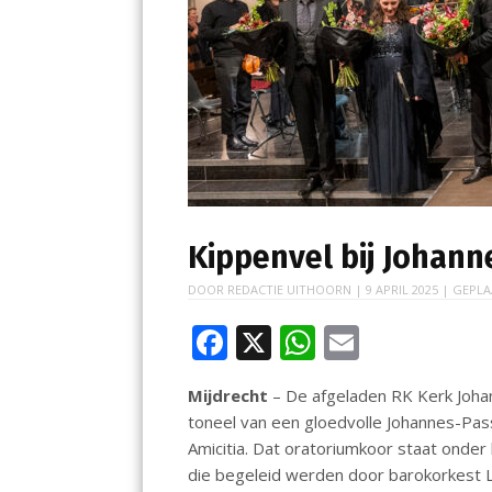
Kippenvel bij Johann
DOOR
REDACTIE UITHOORN
|
9 APRIL 2025
| GEPLA
F
X
W
E
ac
h
m
Mijdrecht
– De afgeladen RK Kerk Johan
e
at
ai
toneel van een gloedvolle Johannes-Pas
b
s
l
Amicitia. Dat oratoriumkoor staat onder l
o
A
die begeleid werden door barokorkest La