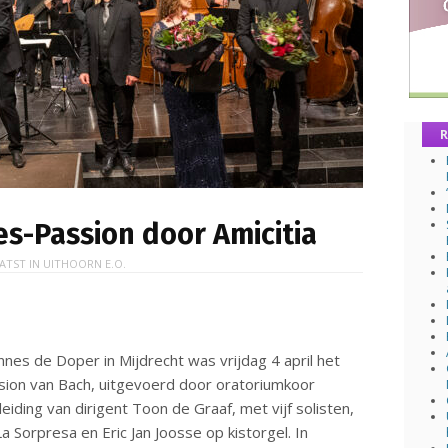
R
es-Passion door Amicitia
ATST IN
UITHOORN E.O.
nes de Doper in Mijdrecht was vrijdag 4 april het
sion van Bach, uitgevoerd door oratoriumkoor
eiding van dirigent Toon de Graaf, met vijf solisten,
 Sorpresa en Eric Jan Joosse op kistorgel. In