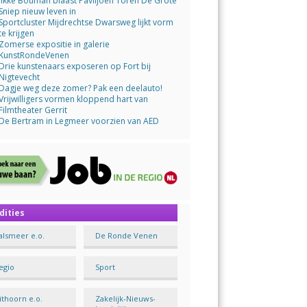
Jikke Bouman blaast Paviljoen Toren De Grote
Sniep nieuw leven in
Sportcluster Mijdrechtse Dwarsweg lijkt vorm
te krijgen
Zomerse expositie in galerie
KunstRondeVenen
Drie kunstenaars exposeren op Fort bij
Nigtevecht
Dagje weg deze zomer? Pak een deelauto!
Vrijwilligers vormen kloppend hart van
Filmtheater Gerrit
De Bertram in Legmeer voorzien van AED
dities
alsmeer e.o.
De Ronde Venen
egio
Sport
ithoorn e.o.
Zakelijk-Nieuws-