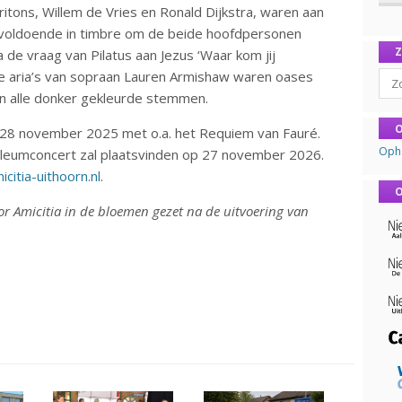
ritons, Willem de Vries en Ronald Dijkstra, waren aan
k voldoende in timbre om de beide hoofdpersonen
a de vraag van Pilatus aan Jezus ‘Waar kom jij
Sear
aria’s van sopraan Lauren Armishaw waren oases
an alle donker gekleurde stemmen.
O
p 28 november 2025 met o.a. het Requiem van Fauré.
Oph
ubileumconcert zal plaatsvinden op 27 november 2026.
citia-uithoorn.nl
.
O
r Amicitia in de bloemen gezet na de uitvoering van