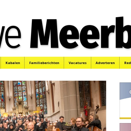
e
Mijdrecht, Uithoorn en De Kwakel.
Kabalen
Familieberichten
Vacatures
Adverteren
Red