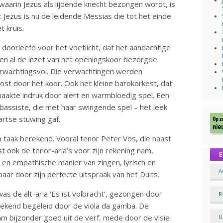
waarin Jezus als lijdende knecht bezongen wordt, is
: Jezus is nu de leidende Messias die tot het einde
t kruis.
 doorleefd voor het voetlicht, dat het aandachtige
leen al de inzet van het openingskoor bezorgde
erwachtingsvol. Die verwachtingen werden
lost door het koor. Ook het kleine barokorkest, dat
aakte indruk door alert en warmbloedig spel. Een
bassiste, die met haar swingende spel – het leek
rtse stuwing gaf.
un taak berekend. Vooral tenor Peter Vos, die naast
ist ook de tenor-aria’s voor zijn rekening nam,
E
 en empathische manier van zingen, lyrisch en
A
aar door zijn perfecte uitspraak van het Duits.
 de alt-aria ‘Es ist volbracht’, gezongen door
R
tekend begeleid door de viola da gamba. De
am bijzonder goed uit de verf, mede door de visie
U