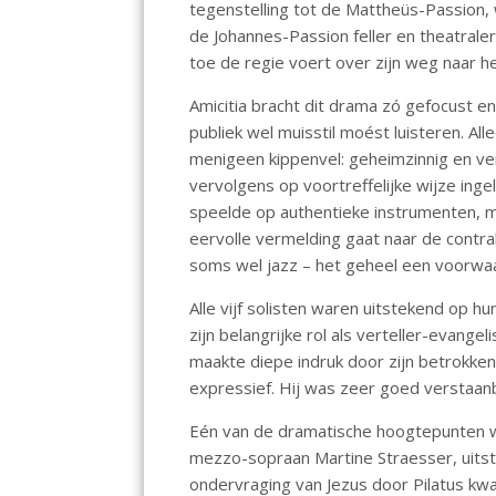
tegenstelling tot de Mattheüs-Passion, 
o
p
de Johannes-Passion feller en theatraler
k
p
toe de regie voert over zijn weg naar he
Amicitia bracht dit drama zó gefocust en
publiek wel muisstil moést luisteren. Al
menigeen kippenvel: geheimzinnig en v
vervolgens op voortreffelijke wijze inge
speelde op authentieke instrumenten, m
eervolle vermelding gaat naar de contra
soms wel jazz – het geheel een voorwaa
Alle vijf solisten waren uitstekend op h
zijn belangrijke rol als verteller-evangel
maakte diepe indruk door zijn betrokken
expressief. Hij was zeer goed verstaanb
Eén van de dramatische hoogtepunten was
mezzo-sopraan Martine Straesser, uits
ondervraging van Jezus door Pilatus kw