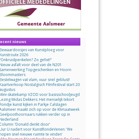
ecent nieuws
Bewaardoosjes van Kunstploeg voor
Kunstroute 2026
“Onkruidperikelen? Zo gefixt!”
Nieuw asfalt voor deel van de N201
Samenwerking Topgeschenken en Hoorn
Bloommasters
Bestelwagen vat vlam, vuur snel geblust!
Kaartverkoop Nostalgisch Filmfestival start 20
augustus
Mini-skatekamp VZOD voor basisschooljeugd
Lezing Midas Dekkers: Het menselijk tekort
Rondje kunst kijken in Parkje Calslagen
Aalsmeer maakt zich op voor de Klimaatweek
Geelpoothoornaars rukken verder op in
Nederland
Column: ‘Donald denkt door’
Uur U nadert voor KunstRondeVenen: ‘We
hopen snel nieuwe ruimte te vinden’