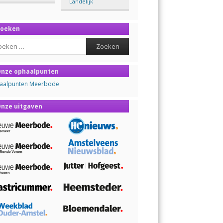
Landelijk
Zoeken
ch
nze ophaalpunten
aalpunten Meerbode
nze uitgaven