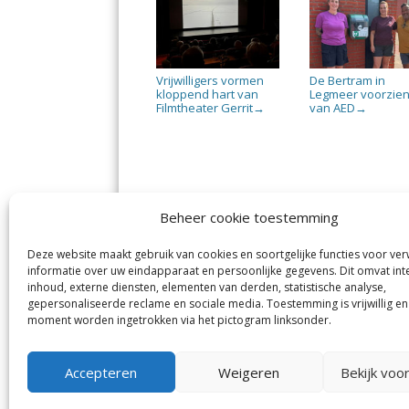
Vrijwilligers vormen
De Bertram in
kloppend hart van
Legmeer voorzie
Filmtheater Gerrit
van AED
→
→
Beheer cookie toestemming
Deze website maakt gebruik van cookies en soortgelijke functies voor ve
De Nieuwe Meerbode
Aal
informatie over uw eindapparaat en persoonlijke gegevens. Dit omvat int
Visserstraat 10
en
inhoud, externe diensten, elementen van derden, statistische analyse,
1431 GJ Aalsmeer
De 
0297-341900
gepersonaliseerde reclame en sociale media. Toestemming is vrijwillig en
Mij
info@meerbode.nl
moment worden ingetrokken via het pictogram linksonder.
Vro
Ba
Uit
Accepteren
Weigeren
Bekijk voo