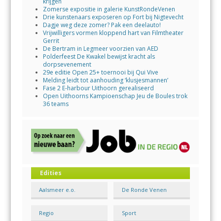
krijgen
Zomerse expositie in galerie KunstRondeVenen
Drie kunstenaars exposeren op Fort bij Nigtevecht
Dagje weg deze zomer? Pak een deelauto!
Vrijwilligers vormen kloppend hart van Filmtheater
Gerrit
De Bertram in Legmeer voorzien van AED
Polderfeest De Kwakel bewijst kracht als
dorpsevenement
29e editie Open 25+ toernooi bij Qui Vive
Melding leidt tot aanhouding ‘klusjesmannen’
Fase 2 E-harbour Uithoorn gerealiseerd
Open Uithoorns Kampioenschap Jeu de Boules trok
36 teams
Edities
Aalsmeer e.o.
De Ronde Venen
Regio
Sport