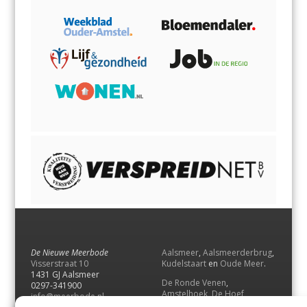
De Nieuwe Meerbode
Aalsmeer
,
Aalsmeerderbrug
,
Visserstraat 10
Kudelstaart
en
Oude Meer
.
1431 GJ Aalsmeer
De Ronde Venen
,
0297-341900
Amstelhoek
,
De Hoef
,
info@meerbode.nl
Mijdrecht
,
Wilnis
,
Vinkeveen
,