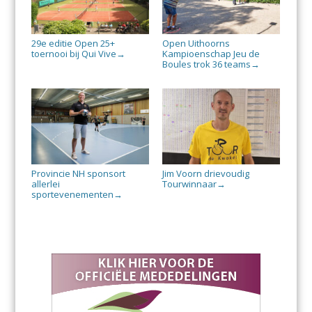
29e editie Open 25+
Open Uithoorns
toernooi bij Qui Vive
Kampioenschap Jeu de
→
Boules trok 36 teams
→
Provincie NH sponsort
Jim Voorn drievoudig
allerlei
Tourwinnaar
→
sportevenementen
→