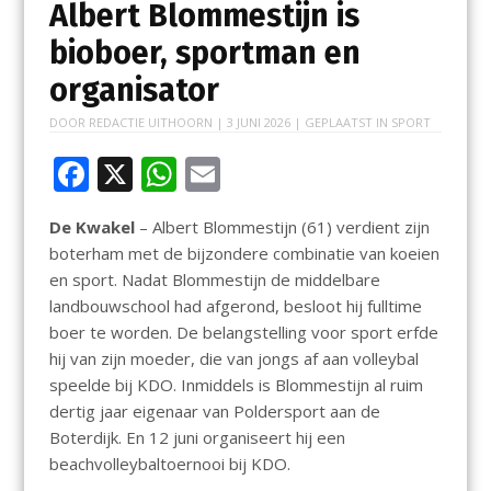
Albert Blommestijn is
bioboer, sportman en
organisator
DOOR
REDACTIE UITHOORN
|
3 JUNI 2026
| GEPLAATST IN
SPORT
F
X
W
E
ac
h
m
De Kwakel
– Albert Blommestijn (61) verdient zijn
e
at
ai
boterham met de bijzondere combinatie van koeien
b
s
l
en sport. Nadat Blommestijn de middelbare
o
A
landbouwschool had afgerond, besloot hij fulltime
boer te worden. De belangstelling voor sport erfde
o
p
hij van zijn moeder, die van jongs af aan volleybal
k
p
speelde bij KDO. Inmiddels is Blommestijn al ruim
dertig jaar eigenaar van Poldersport aan de
Boterdijk. En 12 juni organiseert hij een
beachvolleybaltoernooi bij KDO.